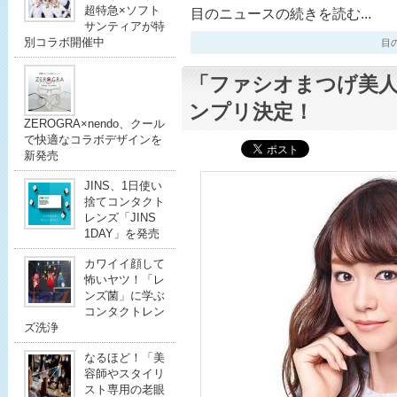
超特急×ソフト
目のニュースの続きを読む...
サンティアが特
別コラボ開催中
目のニ
「ファシオまつげ美人
ンプリ決定！
ZEROGRA×nendo、クール
で快適なコラボデザインを
新発売
JINS、1日使い
捨てコンタクト
レンズ「JINS
1DAY」を発売
カワイイ顔して
怖いヤツ！「レ
ンズ菌」に学ぶ
コンタクトレン
ズ洗浄
なるほど！「美
容師やスタイリ
スト専用の老眼