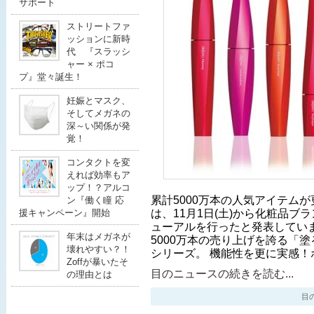
サポート
ストリートファ
ッションに新時
代 『スラッシ
ャー × ポコ
プ』堂々誕生！
妊娠とマスク、
そしてメガネの
深～い関係が発
覚！
コンタクトを変
えれば効率もア
ップ！？アルコ
累計5000万本の人気アイテム
ン『働く瞳 応
は、11月1日(土)から化粧品ブ
援キャンペーン』開始
ューアルを行ったと発表してい
年末はメガネが
5000万本の売り上げを誇る「
壊れやすい？！
シリーズ。 機能性を更に実感！
Zoffが暴いたそ
目のニュースの続きを読む...
の理由とは
目のニ