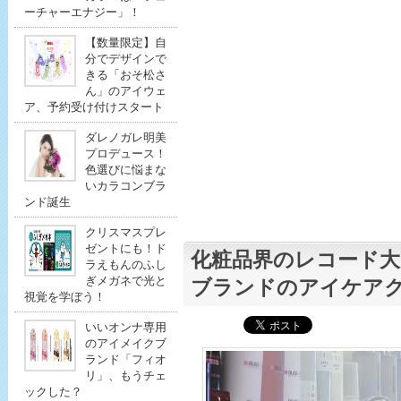
ーチャーエナジー」！
【数量限定】自
分でデザインで
きる「おそ松さ
ん」のアイウェ
ア、予約受け付けスタート
ダレノガレ明美
プロデュース！
色選びに悩まな
いカラコンブラ
ンド誕生
クリスマスプレ
ゼントにも！ド
化粧品界のレコード大
ラえもんのふし
ぎメガネで光と
ブランドのアイケア
視覚を学ぼう！
いいオンナ専用
のアイメイクブ
ランド「フィオ
リ」、もうチェ
ックした？