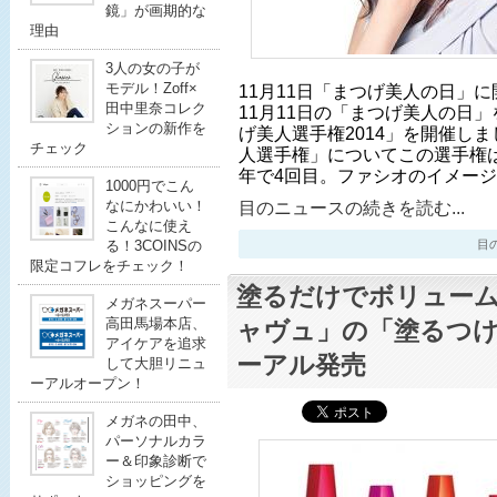
鏡」が画期的な
理由
3人の女の子が
モデル！Zoff×
11月11日「まつげ美人の日」
田中里奈コレク
11月11日の「まつげ美人の日
ションの新作を
げ美人選手権2014」を開催し
チェック
人選手権」についてこの選手権は
年で4回目。ファシオのイメー
1000円でこん
なにかわいい！
目のニュースの続きを読む...
こんなに使え
る！3COINSの
目のニ
限定コフレをチェック！
塗るだけでボリュー
メガネスーパー
高田馬場本店、
ャヴュ」の「塗るつ
アイケアを追求
ーアル発売
して大胆リニュ
ーアルオープン！
メガネの田中、
パーソナルカラ
ー＆印象診断で
ショッピングを