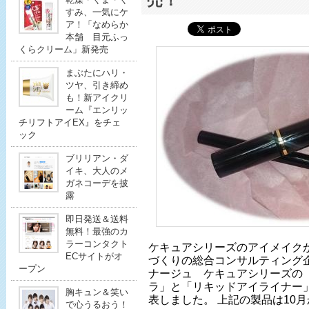
売！
すみ、一気にケ
ア！「なめらか
本舗 目元ふっ
くらクリーム」新発売
まぶたにハリ・
ツヤ、引き締め
も！新アイクリ
ーム『エンリッ
チリフトアイEX』をチェ
ック
ブリリアン・ダ
イキ、大人のメ
ガネコーデを披
露
即日発送＆送料
無料！最強のカ
ラーコンタクト
ケキュアシリーズのアイメイク
ECサイトがオ
づくりの総合コンサルティング
ープン
ナージュ ケキュアシリーズの
ラ」と「リキッドアイライナー」
胸キュン＆笑い
表しました。 上記の製品は10
で心うるおう！