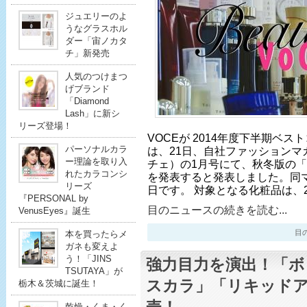
ジュエリーのよ
うなグラスホル
ダー「宙ノカタ
チ」新発売
人気のつけまつ
げブランド
「Diamond
Lash」に新シ
リーズ登場！
VOCEが 2014年度下半期ベ
パーソナルカラ
は、21日、自社ファッションマ
ー理論を取り入
チェ）の1月号にて、秋冬版の「ザ
れたカラコンシ
を発表すると発表しました。同マ
リーズ
日です。 対象となる化粧品は、2
『PERSONAL by
目のニュースの続きを読む...
VenusEyes』誕生
目のニ
本を買ったらメ
ガネも変えよ
う！「JINS
強力目力を演出！「ボ
TSUTAYA」が
スカラ」「リキッドア
栃木＆茨城に誕生！
乾燥・くま・く