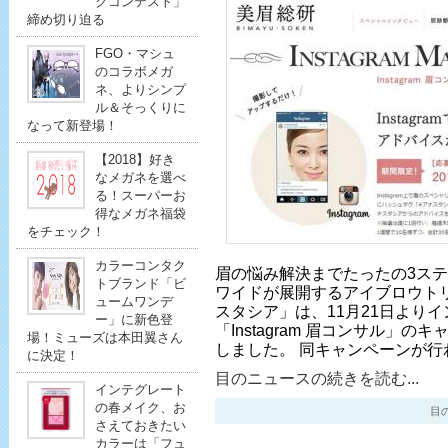
クコンテスト」
締め切り迫る
FGO・マシュ
のコラボメガ
ネ、よりシンプ
ル＆そっくりに
なって新登場！
【2018】好き
なメガネを選べ
る！スーパーお
得なメガネ福袋
をチェック！
カラーコンタク
眉の悩み解決までたったの3ステ
トブランド「ビ
ワイドが展開するアイブロウト
ュームワンデ
スタシア」は、11月21日より
ー」に新色登
「Instagram 眉コンサル」
場！ミューズは本田翼さん
しました。 同キャンペーンが行
に決定！
目のニュースの続きを読む...
インテグレート
の春メイク、お
目のニ
さえておきたい
カラーは「フュ