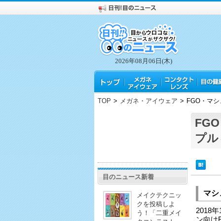
2026年08月06日(木)
TOP
>
メガネ・アイウェア
>
FGO・マ
FG
プル
目のニュース新着
マシ
メイクテクニッ
クを投稿しよ
2018
う！「二重メイ
ン向けR