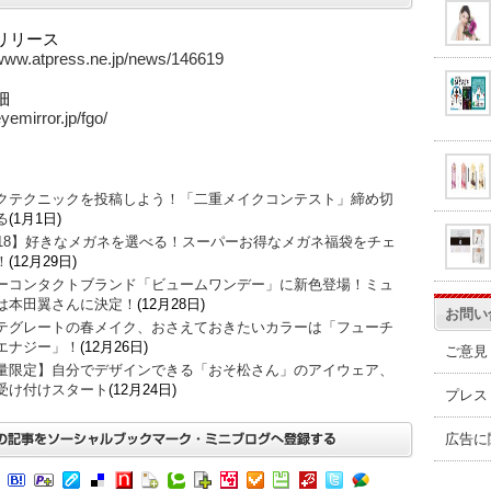
リリース
/www.atpress.ne.jp/news/146619
細
eyemirror.jp/fgo/
クテクニックを投稿しよう！「二重メイクコンテスト」締め切
る
(1月1日)
018】好きなメガネを選べる！スーパーお得なメガネ福袋をチェ
！
(12月29日)
ーコンタクトブランド「ビュームワンデー」に新色登場！ミュ
は本田翼さんに決定！
(12月28日)
お問い
テグレートの春メイク、おさえておきたいカラーは「フューチ
エナジー」！
(12月26日)
ご意見
量限定】自分でデザインできる「おそ松さん」のアイウェア、
受け付けスタート
(12月24日)
プレス
広告に