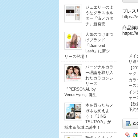
ジュエリーのよ
プレス
うなグラスホル
https:/
ダー「宙ノカタ
チ」新発売
商品詳
https://
人気のつけまつ
げブランド
「Diamond
Lash」に新シ
メイ
リーズ登場！
り迫
パーソナルカラ
【2
ー理論を取り入
ック
れたカラコンシ
カラ
リーズ
ーズ
『PERSONAL by
イン
VenusEyes』誕生
ャー
【数
本を買ったらメ
予約
ガネも変えよ
う！「JINS
TSUTAYA」が
栃木＆茨城に誕生！
乾燥・くま・く