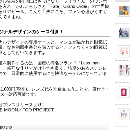
ツル先端の内側にはさりげなく「フォウくん」のワンポ
入れ、かわいらしさと『Fate／Grand Order』の世界観
そりアピール。こんな工夫にこそ、ファン心理がくすぐ
んですよね。
ジナルデザインのケース付き！
ナルデザインの専用ケースと、マシュが描かれた眼鏡拭
属。なお初回生産分を購入すると、フォウくんの眼鏡拭
典として付いてきますよ。
を製作するのは、国産の有名ブランド「Less than
an」。精巧な作りでかけ心地も良く、強度のあるステンレ
ので、日常的に使用するにも快適なモデルになっていま
11,000円(税別)。レンズ代を別途支払うことで、度付き・
ンズへ対応可能です。
はプレスリリースより）
PE-MOON／FGO PROJECT