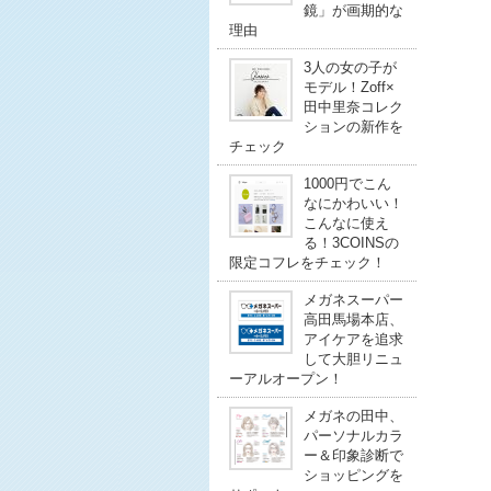
鏡」が画期的な
理由
3人の女の子が
モデル！Zoff×
田中里奈コレク
ションの新作を
チェック
1000円でこん
なにかわいい！
こんなに使え
る！3COINSの
限定コフレをチェック！
メガネスーパー
高田馬場本店、
アイケアを追求
して大胆リニュ
ーアルオープン！
メガネの田中、
パーソナルカラ
ー＆印象診断で
ショッピングを