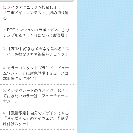
1.
メイクテクニックを投稿しよう！
「二重メイクコンテスト」締め切り迫
る
2.
FGO・マシュのコラボメガネ、より
シンプル＆そっくりになって新登場！
3.
【2018】好きなメガネを選べる！ス
ーパーお得なメガネ福袋をチェック！
4.
カラーコンタクトブランド「ビュー
ムワンデー」に新色登場！ミューズは
本田翼さんに決定！
5.
インテグレートの春メイク、おさえ
ておきたいカラーは「フューチャーエ
ナジー」！
6.
【数量限定】自分でデザインできる
「おそ松さん」のアイウェア、予約受
け付けスタート