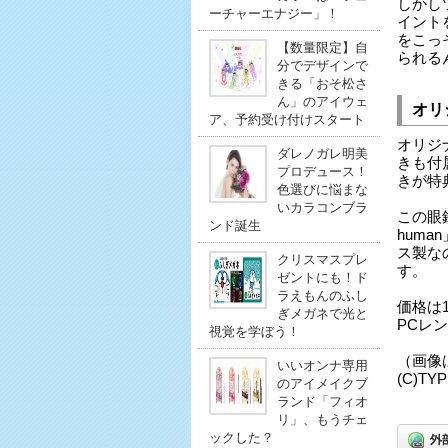
しかし
ーチャーエナジー」！
イントを
をこっ
【数量限定】自
られる
分でデザインで
きる「おそ松さ
ん」のアイウェ
オリ
ア、予約受け付けスタート
オリジ
ダレノガレ明美
きも付
プロデュース！
きが特
色選びに悩まな
いカラコンブラ
この眼鏡
ンド誕生
hum
ス製な
クリスマスプレ
す。
ゼントにも！ド
ラえもんのふし
価格は
ぎメガネで光と
PCレ
視覚を学ぼう！
（画像
いいオンナ専用
(C)TY
のアイメイクブ
ランド「フィオ
リ」、もうチェ
ックした？