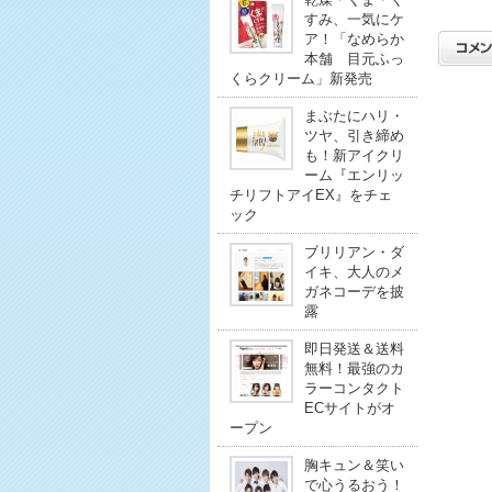
すみ、一気にケ
ア！「なめらか
本舗 目元ふっ
くらクリーム」新発売
まぶたにハリ・
ツヤ、引き締め
も！新アイクリ
ーム『エンリッ
チリフトアイEX』をチェ
ック
ブリリアン・ダ
イキ、大人のメ
ガネコーデを披
露
即日発送＆送料
無料！最強のカ
ラーコンタクト
ECサイトがオ
ープン
胸キュン＆笑い
で心うるおう！