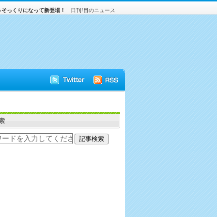
＆そっくりになって新登場！
日刊!目のニュース
索