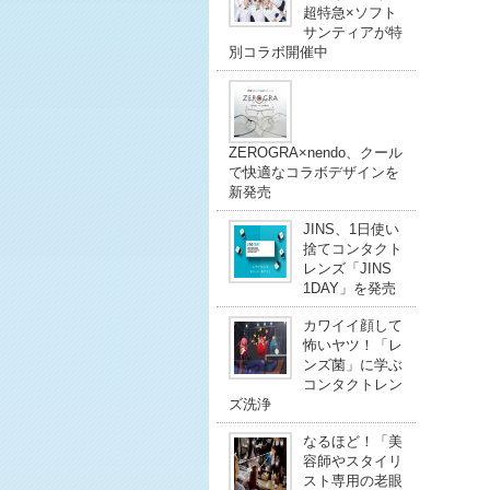
超特急×ソフト
サンティアが特
別コラボ開催中
ZEROGRA×nendo、クール
で快適なコラボデザインを
新発売
JINS、1日使い
捨てコンタクト
レンズ「JINS
1DAY」を発売
カワイイ顔して
怖いヤツ！「レ
ンズ菌」に学ぶ
コンタクトレン
ズ洗浄
なるほど！「美
容師やスタイリ
スト専用の老眼