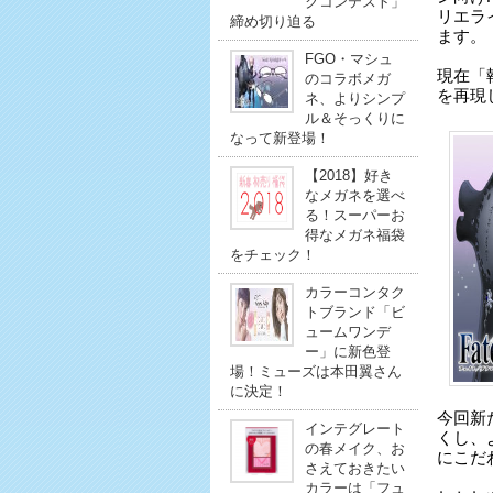
クコンテスト」
リエラ
締め切り迫る
ます。
FGO・マシュ
現在「執
のコラボメガ
を再現
ネ、よりシンプ
ル＆そっくりに
なって新登場！
【2018】好き
なメガネを選べ
る！スーパーお
得なメガネ福袋
をチェック！
カラーコンタク
トブランド「ビ
ュームワンデ
ー」に新色登
場！ミューズは本田翼さん
に決定！
今回新
インテグレート
くし、
の春メイク、お
にこだ
さえておきたい
カラーは「フュ