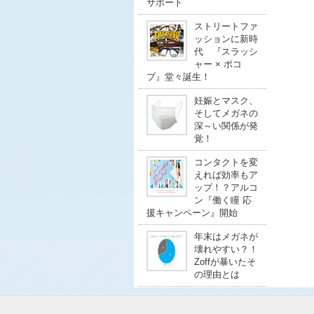
サポート
ストリートファ
ッションに新時
代 『スラッシ
ャー × ポコ
プ』堂々誕生！
妊娠とマスク、
そしてメガネの
深～い関係が発
覚！
コンタクトを変
えれば効率もア
ップ！？アルコ
ン『働く瞳 応
援キャンペーン』開始
年末はメガネが
壊れやすい？！
Zoffが暴いたそ
の理由とは