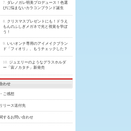
7.
ダレノガレ明美プロデュース！色選
びに悩まないカラコンブランド誕生
8.
クリスマスプレゼントにも！ドラえ
もんのふしぎメガネで光と視覚を学ぼ
う！
9.
いいオンナ専用のアイメイクブラン
ド「フィオリ」、もうチェックした？
10.
ジュエリーのようなグラスホルダ
ー「宙ノカタチ」新発売
合わせ
・ご感想
リリース送付先
関するお問い合わせ