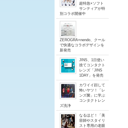
超特急×ソフト
サンティアが特
別コラボ開催中
ZEROGRA×nendo、クール
で快適なコラボデザインを
新発売
JINS、1日使い
捨てコンタクト
レンズ「JINS
1DAY」を発売
カワイイ顔して
怖いヤツ！「レ
ンズ菌」に学ぶ
コンタクトレン
ズ洗浄
なるほど！「美
容師やスタイリ
スト専用の老眼