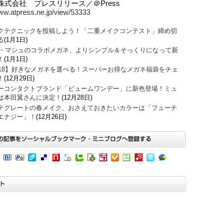
株式会社 プレスリリース／＠Press
www.atpress.ne.jp/view/53333
クテクニックを投稿しよう！「二重メイクコンテスト」締め切
る
(1月1日)
O・マシュのコラボメガネ、よりシンプル＆そっくりになって新
！
(1月1日)
018】好きなメガネを選べる！スーパーお得なメガネ福袋をチェ
！
(12月29日)
ーコンタクトブランド「ビュームワンデー」に新色登場！ミュ
は本田翼さんに決定！
(12月28日)
テグレートの春メイク、おさえておきたいカラーは「フューチ
エナジー」！
(12月26日)