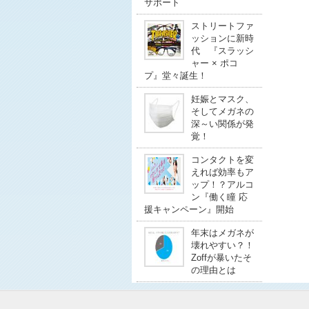
サポート
ストリートファ
ッションに新時
代 『スラッシ
ャー × ポコ
プ』堂々誕生！
妊娠とマスク、
そしてメガネの
深～い関係が発
覚！
コンタクトを変
えれば効率もア
ップ！？アルコ
ン『働く瞳 応
援キャンペーン』開始
年末はメガネが
壊れやすい？！
Zoffが暴いたそ
の理由とは