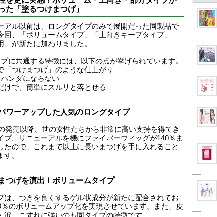
性を更に実感！ボリューム・上向き・部分タイプが
った「塗るつけまつげ」
ーアル以前は、ロングタイプのみで展開だった同製品で
今回、「ボリュームタイプ」「上向きキープタイプ」
用」が新たに加わりました。
イプに共通する特徴には、以下の点が挙げられています。
で「つけまつげ」のような仕上がり
中パンダにならない
だけで、簡単にスルリと落とせる
パワーアップした人気のロングタイプ
1年の発売以降、世の女性たちから非常に高い支持を得てき
イプ。リニューアルを機にファイバーウィッグが140％ま
したので、これまで以上に長いまつげを手に入れること
ます。
まつげを演出！ボリュームタイプ
プは、つきを良くするゲル状成分が新たに配合されてお
30％のボリュームアップ化を実現させています。また、皮
・涙、こすれに強いのも同タイプの特徴です。