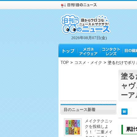
2026年08月07日(金)
TOP
>
コスメ・メイク
>
塗るだけでボリ
塗る
ャヴ
ーア
目のニュース新着
メイクテクニッ
クを投稿しよ
累計
う！「二重メイ