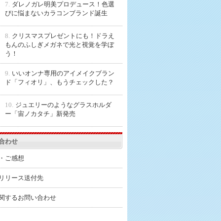
7.
ダレノガレ明美プロデュース！色選
びに悩まないカラコンブランド誕生
8.
クリスマスプレゼントにも！ドラえ
もんのふしぎメガネで光と視覚を学ぼ
う！
9.
いいオンナ専用のアイメイクブラン
ド「フィオリ」、もうチェックした？
10.
ジュエリーのようなグラスホルダ
ー「宙ノカタチ」新発売
合わせ
・ご感想
リリース送付先
関するお問い合わせ