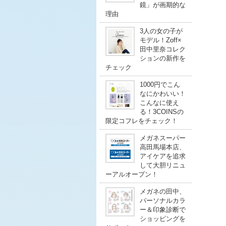
鏡」が画期的な
理由
3人の女の子が
モデル！Zoff×
田中里奈コレク
ションの新作を
チェック
1000円でこん
なにかわいい！
こんなに使え
る！3COINSの
限定コフレをチェック！
メガネスーパー
高田馬場本店、
アイケアを追求
して大胆リニュ
ーアルオープン！
メガネの田中、
パーソナルカラ
ー＆印象診断で
ショッピングを