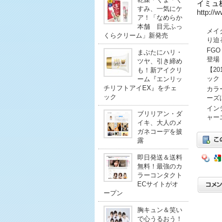
イミュ
すみ、一気にケ
http://
ア！「なめらか
本舗 目元ふっ
メイ
くらクリーム」新発売
り迫
FG
まぶたにハリ・
登場
ツヤ、引き締め
【2
も！新アイクリ
ック
ーム『エンリッ
チリフトアイEX』をチェ
カラ
ック
ーズ
イン
ブリリアン・ダ
ャー
イキ、大人のメ
ガネコーデを披
露
即日発送＆送料
無料！最強のカ
ラーコンタクト
ECサイトがオ
ープン
胸キュン＆笑い
で心うるおう！