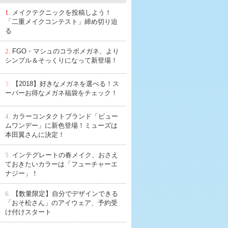
1.
メイクテクニックを投稿しよう！
「二重メイクコンテスト」締め切り迫
る
2.
FGO・マシュのコラボメガネ、より
シンプル＆そっくりになって新登場！
3.
【2018】好きなメガネを選べる！ス
ーパーお得なメガネ福袋をチェック！
4.
カラーコンタクトブランド「ビュー
ムワンデー」に新色登場！ミューズは
本田翼さんに決定！
5.
インテグレートの春メイク、おさえ
ておきたいカラーは「フューチャーエ
ナジー」！
6.
【数量限定】自分でデザインできる
「おそ松さん」のアイウェア、予約受
け付けスタート