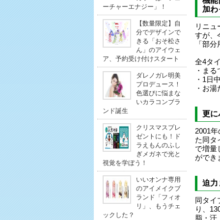
機能
ーチャーエナジー」！
加わ
【数量限定】自
リニュ
分でデザインで
すが、
きる「おそ松さ
「部分
ん」のアイウェ
ア、予約受け付けスタート
全4タ
・まる
ダレノガレ明美
・1日
プロデュース！
・お湯
色選びに悩まな
いカラコンブラ
ンド誕生
更に
クリスマスプレ
200
ゼントにも！ド
た同タ
ラえもんのふし
で増量
ぎメガネで光と
ができ
視覚を学ぼう！
いいオンナ専用
迫力
のアイメイクブ
ランド「フィオ
同タイ
リ」、もうチェ
り、1
ックした？
脂・汗