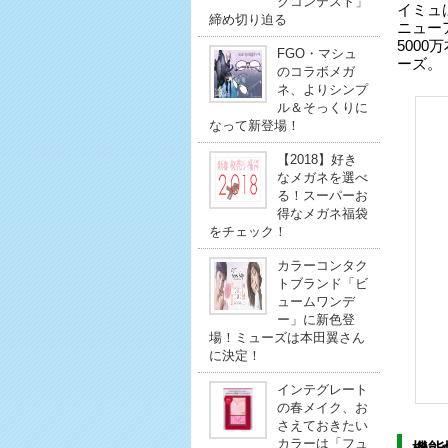
クコンテスト」
イミュ
締め切り迫る
ニュー
500
FGO・マシュ
ーズ。
のコラボメガ
ネ、よりシンプ
ル＆そっくりに
なって新登場！
【2018】好き
なメガネを選べ
る！スーパーお
得なメガネ福袋
をチェック！
カラーコンタク
トブランド「ビ
ュームワンデ
ー」に新色登
場！ミューズは本田翼さん
に決定！
インテグレート
の春メイク、お
さえておきたい
カラーは「フュ