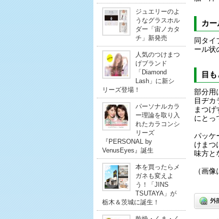
ジュエリーのよ
うなグラスホル
カー
ダー「宙ノカタ
チ」新発売
同タイ
ール状
人気のつけまつ
げブランド
「Diamond
目も
Lash」に新シ
リーズ登場！
部分用
目ヂカ
パーソナルカラ
まつげ
ー理論を取り入
にとっ
れたカラコンシ
リーズ
パッケ
『PERSONAL by
けまつ
VenusEyes』誕生
味方と
本を買ったらメ
（画像
ガネも変えよ
う！「JINS
TSUTAYA」が
栃木＆茨城に誕生！
乾燥・くま・く