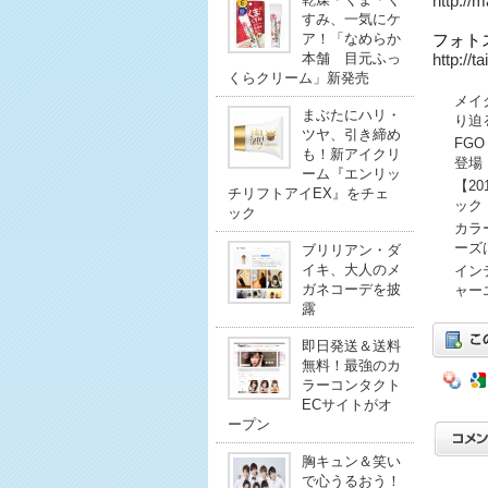
http://m
すみ、一気にケ
ア！「なめらか
フォト
本舗 目元ふっ
http://ta
くらクリーム」新発売
メイ
まぶたにハリ・
り迫
ツヤ、引き締め
FG
も！新アイクリ
登場
ーム『エンリッ
【2
チリフトアイEX』をチェ
ック
ック
カラ
ーズ
ブリリアン・ダ
イキ、大人のメ
イン
ガネコーデを披
ャー
露
即日発送＆送料
無料！最強のカ
ラーコンタクト
ECサイトがオ
ープン
胸キュン＆笑い
で心うるおう！