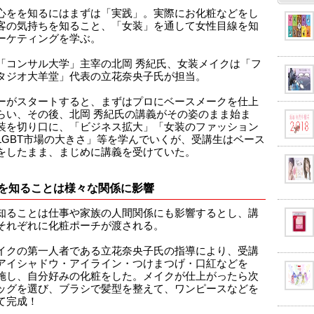
心をを知るにはまずは「実践」。実際にお化粧などをし
客の気持ちを知ること、「女装」を通して女性目線を知
ーケティングを学ぶ。
「コンサル大学」主宰の北岡 秀紀氏、女装メイクは「フ
タジオ大羊堂」代表の立花奈央子氏が担当。
ーがスタートすると、まずはプロにベースメークを仕上
らい、その後、北岡 秀紀氏の講義がその姿のまま始ま
装を切り口に、「ビジネス拡大」「女装のファッション
LGBT市場の大きさ」等を学んでいくが、受講生はベース
をしたまま、まじめに講義を受けていた。
を知ることは様々な関係に影響
知ることは仕事や家族の人間関係にも影響するとし、講
それぞれに化粧ポーチが渡される。
イクの第一人者である立花奈央子氏の指導により、受講
アイシャドウ・アイライン・つけまつげ・口紅などを
施し、自分好みの化粧をした。メイクが仕上がったら次
ッグを選び、ブラシで髪型を整えて、ワンピースなどを
て完成！