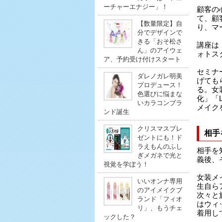
ーチャーエナジー」！
顧客の
て、顧
【数量限定】自
り、マ
分でデザインで
きる「おそ松さ
講座は
ん」のアイウェ
ォトス
ア、予約受け付けスタート
セミナ
ダレノガレ明美
げても
プロデュース！
る。女
色選びに悩まな
化」「
いカラコンブラ
メイク
ンド誕生
クリスマスプレ
相手
ゼントにも！ド
ラえもんのふし
相手を
ぎメガネで光と
義後、
視覚を学ぼう！
女装メ
いいオンナ専用
生自ら
のアイメイクブ
次々と
ランド「フィオ
はウィ
リ」、もうチェ
着用し
ックした？