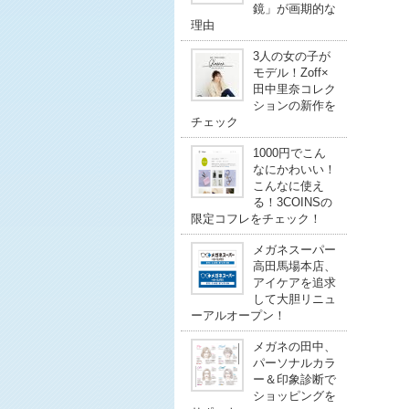
鏡」が画期的な
理由
3人の女の子が
モデル！Zoff×
田中里奈コレク
ションの新作を
チェック
1000円でこん
なにかわいい！
こんなに使え
る！3COINSの
限定コフレをチェック！
メガネスーパー
高田馬場本店、
アイケアを追求
して大胆リニュ
ーアルオープン！
メガネの田中、
パーソナルカラ
ー＆印象診断で
ショッピングを