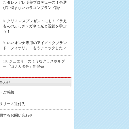
7.
ダレノガレ明美プロデュース！色選
びに悩まないカラコンブランド誕生
8.
クリスマスプレゼントにも！ドラえ
もんのふしぎメガネで光と視覚を学ぼ
う！
9.
いいオンナ専用のアイメイクブラン
ド「フィオリ」、もうチェックした？
10.
ジュエリーのようなグラスホルダ
ー「宙ノカタチ」新発売
合わせ
・ご感想
リリース送付先
関するお問い合わせ