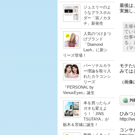
最後は
ジュエリーのよ
実施し
うなグラスホル
ダー「宙ノカタ
チ」新発売
主催
てい
人気のつけまつ
仕事
げブランド
る」
「Diamond
（マ
Lash」に新シ
リーズ登場！
パーソナルカラ
モテた
ー理論を取り入
みては
れたカラコンシ
リーズ
（画像
『PERSONAL by
VenusEyes』誕生
本を買ったらメ
ガネも変えよ
ひみつ
う！「JINS
http://
TSUTAYA」が
栃木＆茨城に誕生！
コンサ
乾燥・くま・く