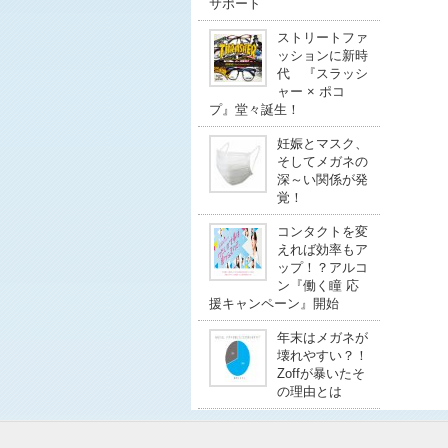
サポート
ストリートファ
ッションに新時
代 『スラッシ
ャー × ポコ
プ』堂々誕生！
妊娠とマスク、
そしてメガネの
深～い関係が発
覚！
コンタクトを変
えれば効率もア
ップ！？アルコ
ン『働く瞳 応
援キャンペーン』開始
年末はメガネが
壊れやすい？！
Zoffが暴いたそ
の理由とは