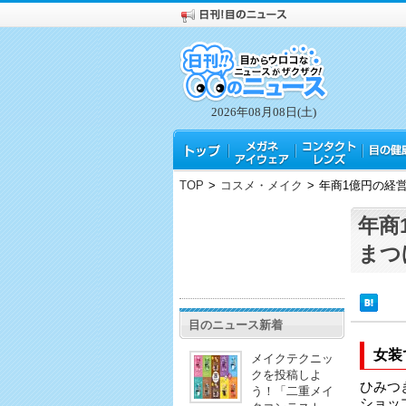
2026年08月08日(土)
TOP
>
コスメ・メイク
>
年商1億円の経
年商
まつ
目のニュース新着
女装
メイクテクニッ
クを投稿しよ
ひみつ
う！「二重メイ
ショッ