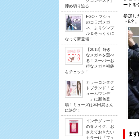
クコンテスト」
ートを
締め切り迫る
参加し
FGO・マシュ
ト8名
のコラボメガ
ネ、よりシンプ
ル＆そっくりに
なって新登場！
【2018】好き
なメガネを選べ
る！スーパーお
得なメガネ福袋
をチェック！
カラーコンタク
トブランド「ビ
ュームワンデ
ー」に新色登
場！ミューズは本田翼さん
に決定！
インテグレート
の春メイク、お
さえておきたい
まず
カラーは「フュ