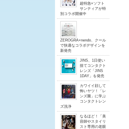
超特急×ソフト
サンティアが特
別コラボ開催中
ZEROGRA×nendo、クール
で快適なコラボデザインを
新発売
JINS、1日使い
捨てコンタクト
レンズ「JINS
1DAY」を発売
カワイイ顔して
怖いヤツ！「レ
ンズ菌」に学ぶ
コンタクトレン
ズ洗浄
なるほど！「美
容師やスタイリ
スト専用の老眼