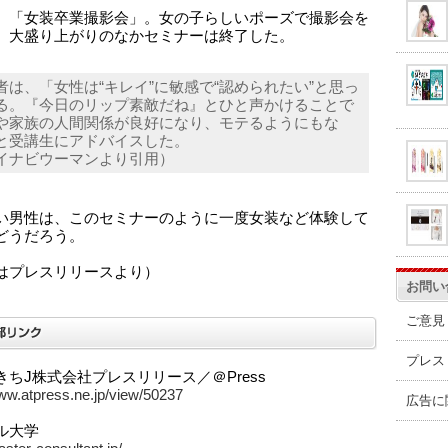
、「女装卒業撮影会」。女の子らしいポーズで撮影会を
、大盛り上がりのなかセミナーは終了した。
者は、「女性は“キレイ”に敏感で“認められたい”と思っ
る。『今日のリップ素敵だね』とひと声かけることで
や家族の人間関係が良好になり、モテるようにもな
と受講生にアドバイスした。
イナビウーマンより引用）
い男性は、このセミナーのように一度女装など体験して
どうだろう。
はプレスリリースより）
お問い
ご意見
プレス
きちJ株式会社プレスリリース／＠Press
www.atpress.ne.jp/view/50237
広告に
ル大学