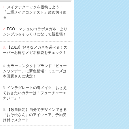
1.
メイクテクニックを投稿しよう！
「二重メイクコンテスト」締め切り迫
る
2.
FGO・マシュのコラボメガネ、より
シンプル＆そっくりになって新登場！
3.
【2018】好きなメガネを選べる！ス
ーパーお得なメガネ福袋をチェック！
4.
カラーコンタクトブランド「ビュー
ムワンデー」に新色登場！ミューズは
本田翼さんに決定！
5.
インテグレートの春メイク、おさえ
ておきたいカラーは「フューチャーエ
ナジー」！
6.
【数量限定】自分でデザインできる
「おそ松さん」のアイウェア、予約受
け付けスタート