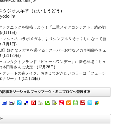
aster-consultant.jp/
スタジオ大羊堂（たいようどう）
iyodo.in/
クテクニックを投稿しよう！「二重メイクコンテスト」締め切
る
(1月1日)
O・マシュのコラボメガネ、よりシンプル＆そっくりになって新
！
(1月1日)
018】好きなメガネを選べる！スーパーお得なメガネ福袋をチェ
！
(12月29日)
ーコンタクトブランド「ビュームワンデー」に新色登場！ミュ
は本田翼さんに決定！
(12月28日)
テグレートの春メイク、おさえておきたいカラーは「フューチ
エナジー」！
(12月26日)