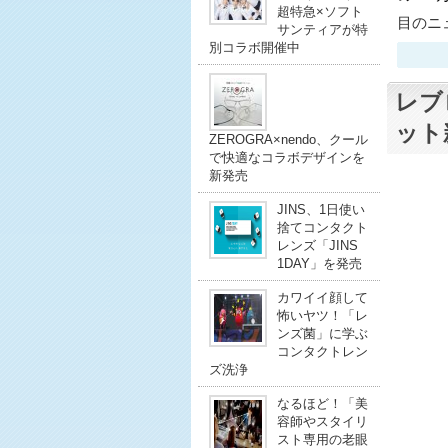
超特急×ソフト
目のニュ
サンティアが特
別コラボ開催中
レブ
ット
ZEROGRA×nendo、クール
で快適なコラボデザインを
新発売
JINS、1日使い
捨てコンタクト
レンズ「JINS
1DAY」を発売
カワイイ顔して
怖いヤツ！「レ
ンズ菌」に学ぶ
コンタクトレン
ズ洗浄
なるほど！「美
容師やスタイリ
スト専用の老眼