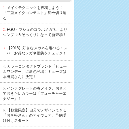
1.
メイクテクニックを投稿しよう！
「二重メイクコンテスト」締め切り迫
る
2.
FGO・マシュのコラボメガネ、より
シンプル＆そっくりになって新登場！
3.
【2018】好きなメガネを選べる！ス
ーパーお得なメガネ福袋をチェック！
4.
カラーコンタクトブランド「ビュー
ムワンデー」に新色登場！ミューズは
本田翼さんに決定！
5.
インテグレートの春メイク、おさえ
ておきたいカラーは「フューチャーエ
ナジー」！
6.
【数量限定】自分でデザインできる
「おそ松さん」のアイウェア、予約受
け付けスタート