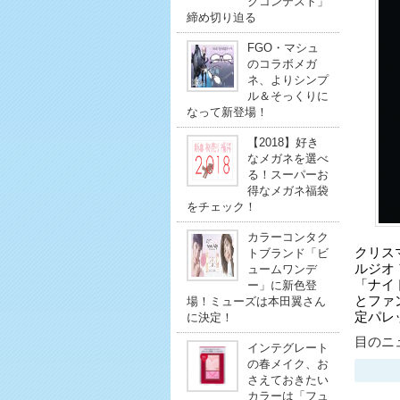
クコンテスト」
締め切り迫る
FGO・マシュ
のコラボメガ
ネ、よりシンプ
ル＆そっくりに
なって新登場！
【2018】好き
なメガネを選べ
る！スーパーお
得なメガネ福袋
をチェック！
カラーコンタク
クリス
トブランド「ビ
ルジオ
ュームワンデ
「ナイ
ー」に新色登
とファ
場！ミューズは本田翼さん
定パレ
に決定！
目のニュ
インテグレート
の春メイク、お
さえておきたい
カラーは「フュ