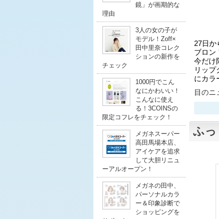
鏡」が画期的な
理由
3人の女の子が
モデル！Zoff×
27日
田中里奈コレク
ブロン
ションの新作を
今だけ
チェック
リップ
にカラ
1000円でこん
なにかわいい！
目のニュ
こんなに使え
る！3COINSの
限定コフレをチェック！
ふっ
メガネスーパー
高田馬場本店、
アイケアを追求
して大胆リニュ
ーアルオープン！
メガネの田中、
パーソナルカラ
ー＆印象診断で
ショッピングを