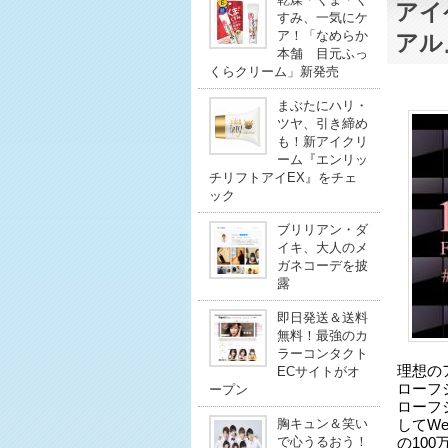
アイ
すみ、一気にケ
ア！「なめらか
アル
本舗 目元ふっ
くらクリーム」新発売
まぶたにハリ・
ツヤ、引き締め
も！新アイクリ
ーム『エンリッ
チリフトアイEX』をチェ
ック
ブリリアン・ダ
イキ、大人のメ
ガネコーデを披
露
即日発送＆送料
無料！最強のカ
ラーコンタクト
理想の
ECサイトがオ
ローフ
ープン
ローフ
胸キュン＆笑い
してWe
で心うるおう！
の10