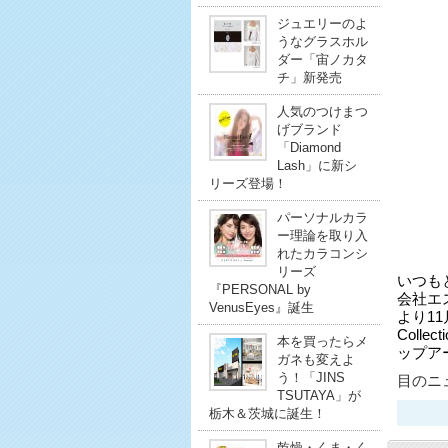
ジュエリーのよ
うなグラスホル
ダー「宙ノカタ
チ」新発売
人気のつけまつ
げブランド
「Diamond
Lash」に新シ
リーズ登場！
パーソナルカラ
ー理論を取り入
れたカラコンシ
リーズ
いつも
『PERSONAL by
会社エ
VenusEyes』誕生
より11
Coll
本を買ったらメ
ップア
ガネも変えよ
う！「JINS
目のニュ
TSUTAYA」が
栃木＆茨城に誕生！
乾燥・くま・く