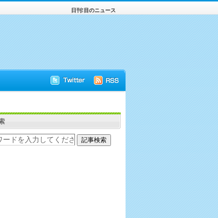
日刊!目のニュース
索