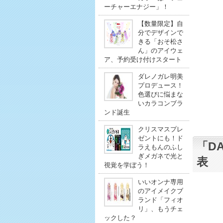
ーチャーエナジー」！
【数量限定】自
分でデザインで
きる「おそ松さ
ん」のアイウェ
ア、予約受け付けスタート
ダレノガレ明美
プロデュース！
色選びに悩まな
いカラコンブラ
ンド誕生
クリスマスプレ
ゼントにも！ド
「D
ラえもんのふし
ぎメガネで光と
表
視覚を学ぼう！
いいオンナ専用
のアイメイクブ
ランド「フィオ
リ」、もうチェ
ックした？