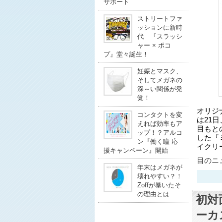
サポート
ストリートファ
ッションに新時
代 『スラッシ
ャー × ポコ
プ』堂々誕生！
妊娠とマスク、
そしてメガネの
深～い関係が発
覚！
オリジ
コンタクトを変
は21
えれば効率もア
目もと
ップ！？アルコ
した『
ン『働く瞳 応
イクリ
援キャンペーン』開始
目のニュ
年末はメガネが
壊れやすい？！
Zoffが暴いたそ
の理由とは
初対
ーカ