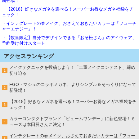
新登場！
・【2018】好きなメガネを選べる！スーパーお得なメガネ福袋をチ
ェック！
・インテグレートの春メイク、おさえておきたいカラーは「フューチ
ャーエナジー」！
・【数量限定】自分でデザインできる「おそ松さん」のアイウェア、
予約受け付けスタート
アクセスランキング
メイクテクニックを投稿しよう！「二重メイクコンテスト」締め
1
切り迫る
FGO・マシュのコラボメガネ、よりシンプル＆そっくりになって
2
新登場！
【2018】好きなメガネを選べる！スーパーお得なメガネ福袋をチ
3
ェック！
カラーコンタクトブランド「ビュームワンデー」に新色登場！ミ
4
ューズは本田翼さんに決定！
インテグレートの春メイク、おさえておきたいカラーは「フュー
5