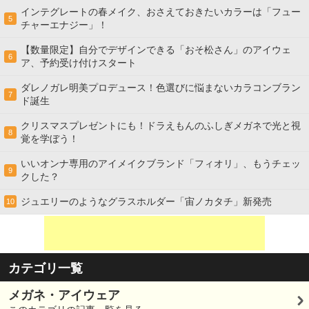
インテグレートの春メイク、おさえておきたいカラーは「フュー
5
チャーエナジー」！
【数量限定】自分でデザインできる「おそ松さん」のアイウェ
6
ア、予約受け付けスタート
ダレノガレ明美プロデュース！色選びに悩まないカラコンブラン
7
ド誕生
クリスマスプレゼントにも！ドラえもんのふしぎメガネで光と視
8
覚を学ぼう！
いいオンナ専用のアイメイクブランド「フィオリ」、もうチェッ
9
クした？
ジュエリーのようなグラスホルダー「宙ノカタチ」新発売
10
カテゴリ一覧
メガネ・アイウェア