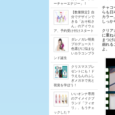
ーチャーエナジー」！
チャコ
らも日
【数量限定】自
カラー
分でデザインで
しっか
きる「おそ松さ
ん」のアイウェ
クリア
ア、予約受け付けスタート
に重ね
ダレノガレ明美
まつげ
プロデュース！
崩れる
色選びに悩まな
よ。
いカラコンブラ
ンド誕生
クリスマスプレ
ゼントにも！ド
ラえもんのふし
ぎメガネで光と
視覚を学ぼう！
いいオンナ専用
のアイメイクブ
ランド「フィオ
リ」、もうチェ
ックした？