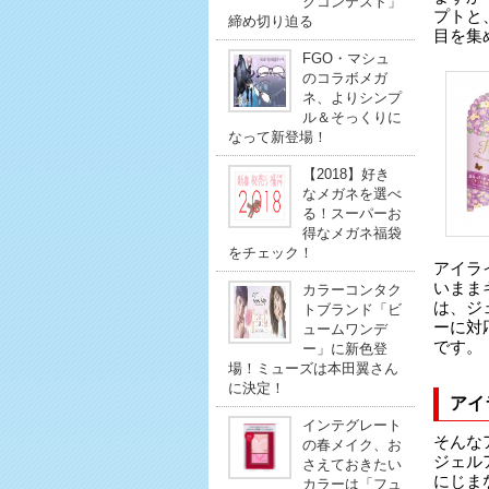
クコンテスト」
プトと
締め切り迫る
目を集
FGO・マシュ
のコラボメガ
ネ、よりシンプ
ル＆そっくりに
なって新登場！
【2018】好き
なメガネを選べ
る！スーパーお
得なメガネ福袋
をチェック！
アイラ
いまま
カラーコンタク
は、ジ
トブランド「ビ
ーに対
ュームワンデ
です。
ー」に新色登
場！ミューズは本田翼さん
に決定！
アイ
インテグレート
そんな
の春メイク、お
ジェル
さえておきたい
にじま
カラーは「フュ