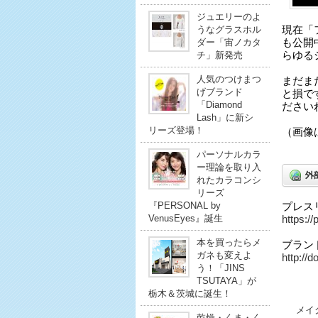
ジュエリーのよ
うなグラスホル
現在「
ダー「宙ノカタ
も公開
チ」新発売
らゆる
人気のつけまつ
まだま
げブランド
と損で
「Diamond
ださい
Lash」に新シ
リーズ登場！
（画像
パーソナルカラ
ー理論を取り入
れたカラコンシ
リーズ
『PERSONAL by
プレス
VenusEyes』誕生
https:/
本を買ったらメ
ブラン
ガネも変えよ
http://d
う！「JINS
TSUTAYA」が
栃木＆茨城に誕生！
メイ
乾燥・くま・く