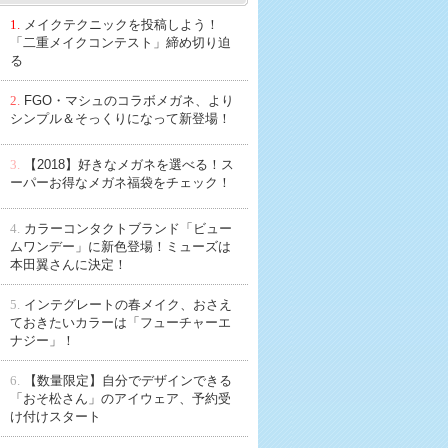
1.
メイクテクニックを投稿しよう！
「二重メイクコンテスト」締め切り迫
る
2.
FGO・マシュのコラボメガネ、より
シンプル＆そっくりになって新登場！
3.
【2018】好きなメガネを選べる！ス
ーパーお得なメガネ福袋をチェック！
4.
カラーコンタクトブランド「ビュー
ムワンデー」に新色登場！ミューズは
本田翼さんに決定！
5.
インテグレートの春メイク、おさえ
ておきたいカラーは「フューチャーエ
ナジー」！
6.
【数量限定】自分でデザインできる
「おそ松さん」のアイウェア、予約受
け付けスタート