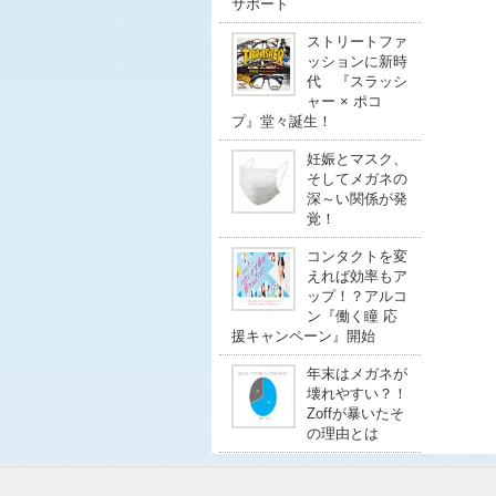
サポート
ストリートファ
ッションに新時
代 『スラッシ
ャー × ポコ
プ』堂々誕生！
妊娠とマスク、
そしてメガネの
深～い関係が発
覚！
コンタクトを変
えれば効率もア
ップ！？アルコ
ン『働く瞳 応
援キャンペーン』開始
年末はメガネが
壊れやすい？！
Zoffが暴いたそ
の理由とは