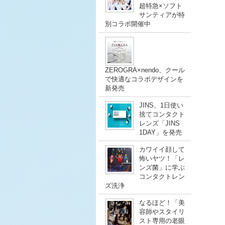
超特急×ソフト
サンティアが特
別コラボ開催中
ZEROGRA×nendo、クール
で快適なコラボデザインを
新発売
JINS、1日使い
捨てコンタクト
レンズ「JINS
1DAY」を発売
カワイイ顔して
怖いヤツ！「レ
ンズ菌」に学ぶ
コンタクトレン
ズ洗浄
なるほど！「美
容師やスタイリ
スト専用の老眼