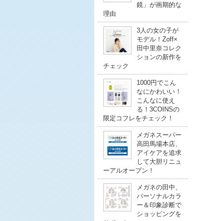
鏡」が画期的な
理由
3人の女の子が
モデル！Zoff×
田中里奈コレク
ションの新作を
チェック
1000円でこん
なにかわいい！
こんなに使え
る！3COINSの
限定コフレをチェック！
メガネスーパー
高田馬場本店、
アイケアを追求
して大胆リニュ
ーアルオープン！
メガネの田中、
パーソナルカラ
ー＆印象診断で
ショッピングを