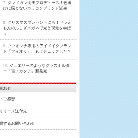
7.
ダレノガレ明美プロデュース！色選
びに悩まないカラコンブランド誕生
8.
クリスマスプレゼントにも！ドラえ
もんのふしぎメガネで光と視覚を学ぼ
う！
9.
いいオンナ専用のアイメイクブラン
ド「フィオリ」、もうチェックした？
10.
ジュエリーのようなグラスホルダ
ー「宙ノカタチ」新発売
合わせ
・ご感想
リリース送付先
関するお問い合わせ