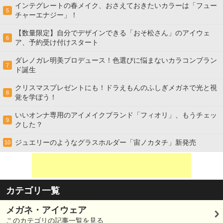
インテグレートの春メイク、おさえておきたいカラーは「フュー
5
チャーエナジー」！
【数量限定】自分でデザインできる「おそ松さん」のアイウェ
6
ア、予約受け付けスタート
ダレノガレ明美プロデュース！色選びに悩まないカラコンブラン
7
ド誕生
クリスマスプレゼントにも！ドラえもんのふしぎメガネで光と視
8
覚を学ぼう！
いいオンナ専用のアイメイクブランド「フィオリ」、もうチェッ
9
クした？
ジュエリーのようなグラスホルダー「宙ノカタチ」新発売
10
カテゴリ一覧
メガネ・アイウェア
このカテゴリの記事一覧を見る