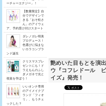
ーチャーエナジー」！
【数量限定】自
分でデザインで
きる「おそ松さ
ん」のアイウェ
ア、予約受け付けスタート
ダレノガレ明美
プロデュース！
色選びに悩まな
いカラコンブラ
ンド誕生
クリスマスプレ
艶めいた目もとを演出
ゼントにも！ド
ウ『コフレドール 
ラえもんのふし
ぎメガネで光と
イズ』発売！
視覚を学ぼう！
いいオンナ専用
のアイメイクブ
ランド「フィオ
リ」、もうチェ
ックした？