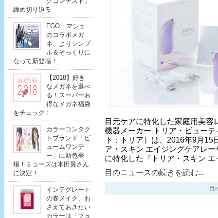
クコンテスト」
締め切り迫る
FGO・マシュ
のコラボメガ
ネ、よりシンプ
ル＆そっくりに
なって新登場！
【2018】好き
なメガネを選べ
る！スーパーお
得なメガネ福袋
をチェック！
目元ケアに特化した家庭用美容
カラーコンタク
機器メーカー トリア・ビューテ
トブランド「ビ
下：トリア）は、2016年9月1
ュームワンデ
ア・スキン エイジングケアレー
ー」に新色登
に特化した『トリア・スキン エ
場！ミューズは本田翼さん
目のニュースの続きを読む...
に決定！
目のニ
インテグレート
の春メイク、お
さえておきたい
カラーは「フュ