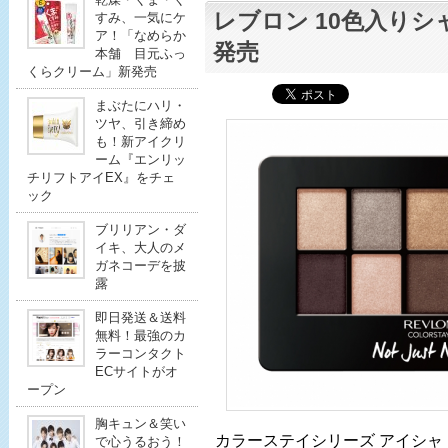
レブロン 10色入り
すみ、一気にケ
ア！「なめらか
発売
本舗 目元ふっ
くらクリーム」新発売
まぶたにハリ・
ツヤ、引き締め
も！新アイクリ
ーム『エンリッ
チリフトアイEX』をチェ
ック
ブリリアン・ダ
イキ、大人のメ
ガネコーデを披
露
即日発送＆送料
無料！最強のカ
ラーコンタクト
ECサイトがオ
ープン
胸キュン＆笑い
カラーステイシリーズ アイシャ
で心うるおう！