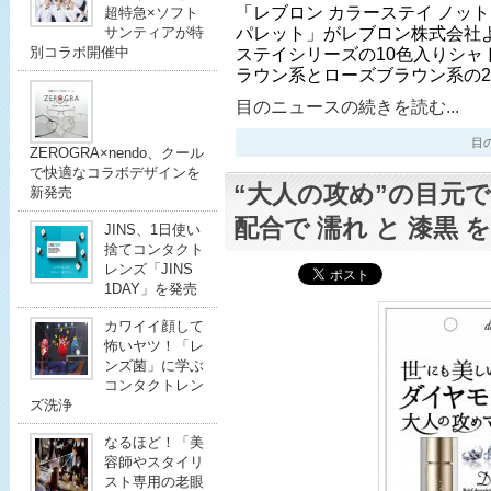
「レブロン カラーステイ ノット
超特急×ソフト
パレット」がレブロン株式会社
サンティアが特
別コラボ開催中
ステイシリーズの10色入りシャ
ラウン系とローズブラウン系の
目のニュースの続きを読む...
目のニ
ZEROGRA×nendo、クール
で快適なコラボデザインを
“大人の攻め”の目元
新発売
配合で 濡れ と 漆黒 
JINS、1日使い
捨てコンタクト
レンズ「JINS
1DAY」を発売
カワイイ顔して
怖いヤツ！「レ
ンズ菌」に学ぶ
コンタクトレン
ズ洗浄
なるほど！「美
容師やスタイリ
スト専用の老眼