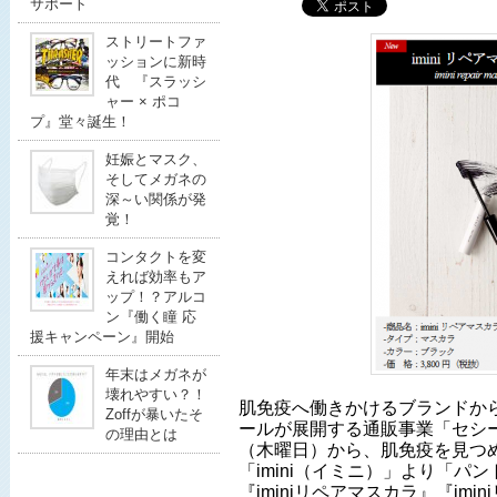
サポート
ストリートファ
ッションに新時
代 『スラッシ
ャー × ポコ
プ』堂々誕生！
妊娠とマスク、
そしてメガネの
深～い関係が発
覚！
コンタクトを変
えれば効率もア
ップ！？アルコ
ン『働く瞳 応
援キャンペーン』開始
年末はメガネが
壊れやすい？！
肌免疫へ働きかけるブランドか
Zoffが暴いたそ
ールが展開する通販事業「セシール
の理由とは
（木曜日）から、肌免疫を見つ
「imini（イミニ）」より「パ
『iminiリペアマスカラ』『im