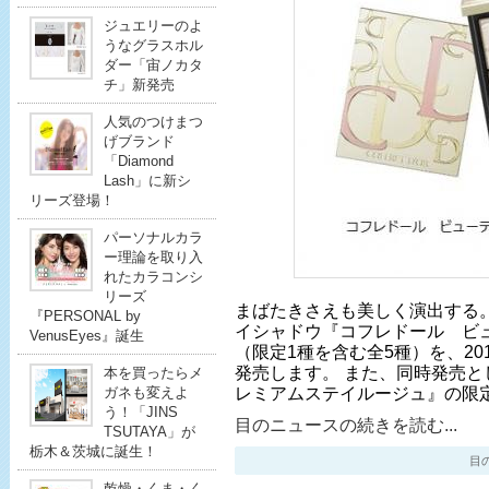
ジュエリーのよ
うなグラスホル
ダー「宙ノカタ
チ」新発売
人気のつけまつ
げブランド
「Diamond
Lash」に新シ
リーズ登場！
パーソナルカラ
ー理論を取り入
れたカラコンシ
リーズ
まばたきさえも美しく演出する
『PERSONAL by
イシャドウ『コフレドール ビ
VenusEyes』誕生
（限定1種を含む全5種）を、20
発売します。 また、同時発売と
本を買ったらメ
レミアムステイルージュ』の限
ガネも変えよ
う！「JINS
目のニュースの続きを読む...
TSUTAYA」が
栃木＆茨城に誕生！
目のニ
乾燥・くま・く