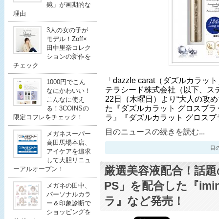
鏡」が画期的な
理由
3人の女の子が
モデル！Zoff×
田中里奈コレク
ションの新作を
チェック
「dazzle carat（ダズルカ
1000円でこん
テラシード株式会社（以下、ステ
なにかわいい！
22日（木曜日）より“大人の攻
こんなに使え
た『ダズルカラット グロスブラ
る！3COINSの
ラ』『ダズルカラット グロスブ
限定コフレをチェック！
目のニュースの続きを読む...
メガネスーパー
高田馬場本店、
目のニ
アイケアを追求
して大胆リニュ
厳選美容液配合！話題
ーアルオープン！
PS」を配合した『imi
メガネの田中、
パーソナルカラ
ラ』など発売！
ー＆印象診断で
ショッピングを