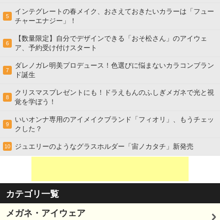
インテグレートの春メイク、おさえておきたいカラーは「フュー
5
チャーエナジー」！
【数量限定】自分でデザインできる「おそ松さん」のアイウェ
6
ア、予約受け付けスタート
ダレノガレ明美プロデュース！色選びに悩まないカラコンブラン
7
ド誕生
クリスマスプレゼントにも！ドラえもんのふしぎメガネで光と視
8
覚を学ぼう！
いいオンナ専用のアイメイクブランド「フィオリ」、もうチェッ
9
クした？
ジュエリーのようなグラスホルダー「宙ノカタチ」新発売
10
カテゴリ一覧
メガネ・アイウェア