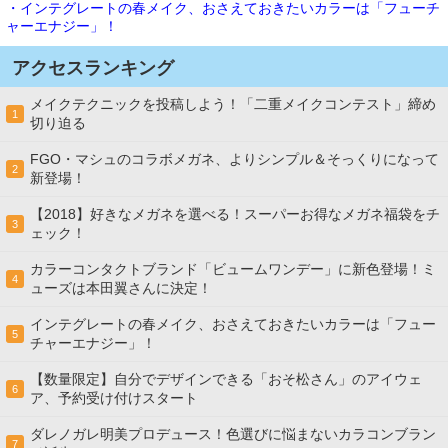
・インテグレートの春メイク、おさえておきたいカラーは「フューチ
ャーエナジー」！
アクセスランキング
メイクテクニックを投稿しよう！「二重メイクコンテスト」締め
1
切り迫る
FGO・マシュのコラボメガネ、よりシンプル＆そっくりになって
2
新登場！
【2018】好きなメガネを選べる！スーパーお得なメガネ福袋をチ
3
ェック！
カラーコンタクトブランド「ビュームワンデー」に新色登場！ミ
4
ューズは本田翼さんに決定！
インテグレートの春メイク、おさえておきたいカラーは「フュー
5
チャーエナジー」！
【数量限定】自分でデザインできる「おそ松さん」のアイウェ
6
ア、予約受け付けスタート
ダレノガレ明美プロデュース！色選びに悩まないカラコンブラン
7