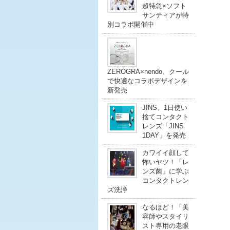
超特急×ソフト
サンティアが特
別コラボ開催中
ZEROGRA×nendo、クール
で快適なコラボデザインを
新発売
JINS、1日使い
捨てコンタクト
レンズ「JINS
1DAY」を発売
カワイイ顔して
怖いヤツ！「レ
ンズ菌」に学ぶ
コンタクトレン
ズ洗浄
なるほど！「美
容師やスタイリ
スト専用の老眼