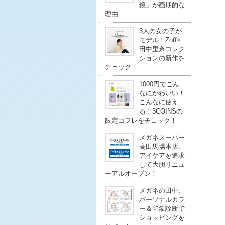
鏡」が画期的な
理由
3人の女の子が
モデル！Zoff×
田中里奈コレク
ションの新作を
チェック
1000円でこん
なにかわいい！
こんなに使え
る！3COINSの
限定コフレをチェック！
メガネスーパー
高田馬場本店、
アイケアを追求
して大胆リニュ
ーアルオープン！
メガネの田中、
パーソナルカラ
ー＆印象診断で
ショッピングを