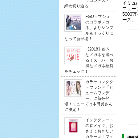
クコンテスト」
イミュ
締め切り迫る
ニュー
500
FGO・マシュ
ーズ。
のコラボメガ
ネ、よりシンプ
ル＆そっくりに
なって新登場！
【2018】好き
なメガネを選べ
る！スーパーお
得なメガネ福袋
をチェック！
カラーコンタク
トブランド「ビ
ュームワンデ
ー」に新色登
場！ミューズは本田翼さん
に決定！
インテグレート
の春メイク、お
さえておきたい
カラーは「フュ