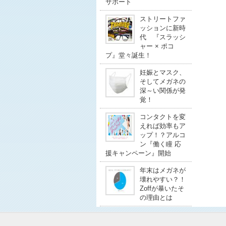
サポート
ストリートファ
ッションに新時
代 『スラッシ
ャー × ポコ
プ』堂々誕生！
妊娠とマスク、
そしてメガネの
深～い関係が発
覚！
コンタクトを変
えれば効率もア
ップ！？アルコ
ン『働く瞳 応
援キャンペーン』開始
年末はメガネが
壊れやすい？！
Zoffが暴いたそ
の理由とは