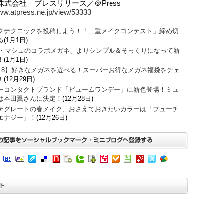
株式会社 プレスリリース／＠Press
www.atpress.ne.jp/view/53333
クテクニックを投稿しよう！「二重メイクコンテスト」締め切
る
(1月1日)
O・マシュのコラボメガネ、よりシンプル＆そっくりになって新
！
(1月1日)
018】好きなメガネを選べる！スーパーお得なメガネ福袋をチェ
！
(12月29日)
ーコンタクトブランド「ビュームワンデー」に新色登場！ミュ
は本田翼さんに決定！
(12月28日)
テグレートの春メイク、おさえておきたいカラーは「フューチ
エナジー」！
(12月26日)