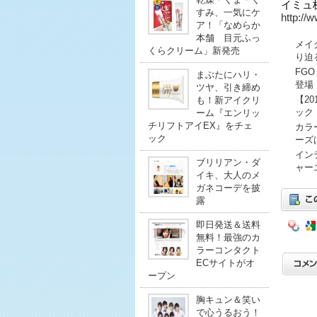
イミュ
すみ、一気にケ
http://
ア！「なめらか
本舗 目元ふっ
メイ
くらクリーム」新発売
り迫
FG
まぶたにハリ・
登場
ツヤ、引き締め
【2
も！新アイクリ
ック
ーム『エンリッ
チリフトアイEX』をチェ
カラ
ック
ーズ
イン
ブリリアン・ダ
ャー
イキ、大人のメ
ガネコーデを披
露
即日発送＆送料
無料！最強のカ
ラーコンタクト
ECサイトがオ
ープン
胸キュン＆笑い
で心うるおう！