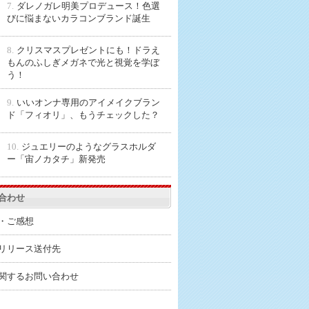
7.
ダレノガレ明美プロデュース！色選
びに悩まないカラコンブランド誕生
8.
クリスマスプレゼントにも！ドラえ
もんのふしぎメガネで光と視覚を学ぼ
う！
9.
いいオンナ専用のアイメイクブラン
ド「フィオリ」、もうチェックした？
10.
ジュエリーのようなグラスホルダ
ー「宙ノカタチ」新発売
合わせ
・ご感想
リリース送付先
関するお問い合わせ