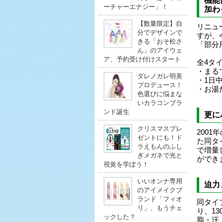
機能
ーチャーエナジー」！
加わ
【数量限定】自
リニュ
分でデザインで
すが、
きる「おそ松さ
「部分
ん」のアイウェ
ア、予約受け付けスタート
全4タ
・まる
ダレノガレ明美
・1日
プロデュース！
・お湯
色選びに悩まな
いカラコンブラ
ンド誕生
更に
クリスマスプレ
200
ゼントにも！ド
た同タ
ラえもんのふし
で増量
ぎメガネで光と
ができ
視覚を学ぼう！
いいオンナ専用
迫力
のアイメイクブ
ランド「フィオ
同タイ
リ」、もうチェ
り、1
ックした？
脂・汗