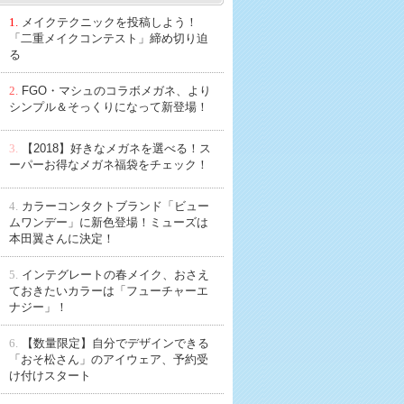
1.
メイクテクニックを投稿しよう！
「二重メイクコンテスト」締め切り迫
る
2.
FGO・マシュのコラボメガネ、より
シンプル＆そっくりになって新登場！
3.
【2018】好きなメガネを選べる！ス
ーパーお得なメガネ福袋をチェック！
4.
カラーコンタクトブランド「ビュー
ムワンデー」に新色登場！ミューズは
本田翼さんに決定！
5.
インテグレートの春メイク、おさえ
ておきたいカラーは「フューチャーエ
ナジー」！
6.
【数量限定】自分でデザインできる
「おそ松さん」のアイウェア、予約受
け付けスタート