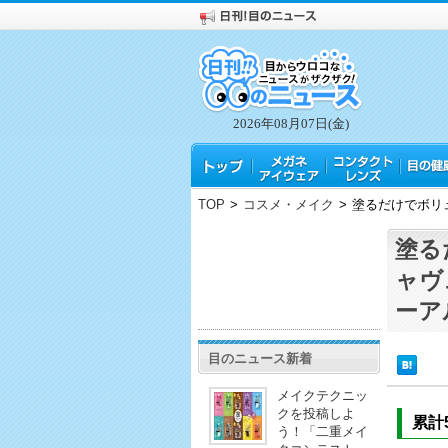
2026年08月07日(金)
TOP
>
コスメ・メイク
>
塗るだけでボリ
塗る
ャヴ
ーア
目のニュース新着
メイクテクニッ
クを投稿しよ
累計
う！「二重メイ