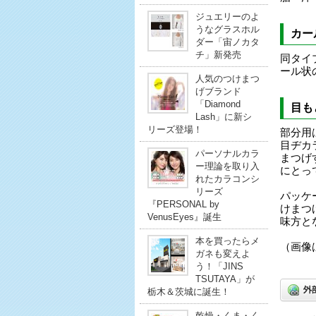
ジュエリーのよ
うなグラスホル
カー
ダー「宙ノカタ
チ」新発売
同タイ
ール状
人気のつけまつ
げブランド
「Diamond
目も
Lash」に新シ
リーズ登場！
部分用
目ヂカ
パーソナルカラ
まつげ
ー理論を取り入
にとっ
れたカラコンシ
リーズ
パッケ
『PERSONAL by
けまつ
VenusEyes』誕生
味方と
本を買ったらメ
（画像
ガネも変えよ
う！「JINS
TSUTAYA」が
栃木＆茨城に誕生！
乾燥・くま・く