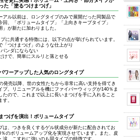
性を更に実感！ボリューム・上向き・部分タイプが
った「塗るつけまつげ」
ーアル以前は、ロングタイプのみで展開だった同製品で
今回、「ボリュームタイプ」「上向きキープタイプ」
用」が新たに加わりました。
イプに共通する特徴には、以下の点が挙げられています。
で「つけまつげ」のような仕上がり
中パンダにならない
だけで、簡単にスルリと落とせる
パワーアップした人気のロングタイプ
1年の発売以降、世の女性たちから非常に高い支持を得てき
イプ。リニューアルを機にファイバーウィッグが140％ま
したので、これまで以上に長いまつげを手に入れること
ます。
まつげを演出！ボリュームタイプ
プは、つきを良くするゲル状成分が新たに配合されてお
30％のボリュームアップ化を実現させています。また、皮
・涙、こすれに強いのも同タイプの特徴です。