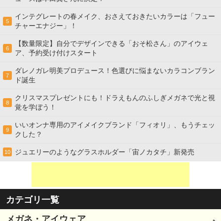
インテグレートの春メイク、おさえておきたいカラーは「フュー
5
チャーエナジー」！
【数量限定】自分でデザインできる「おそ松さん」のアイウェ
6
ア、予約受け付けスタート
ダレノガレ明美プロデュース！色選びに悩まないカラコンブラン
7
ド誕生
クリスマスプレゼントにも！ドラえもんのふしぎメガネで光と視
8
覚を学ぼう！
いいオンナ専用のアイメイクブランド「フィオリ」、もうチェッ
9
クした？
ジュエリーのようなグラスホルダー「宙ノカタチ」新発売
10
カテゴリ一覧
メガネ・アイウェア