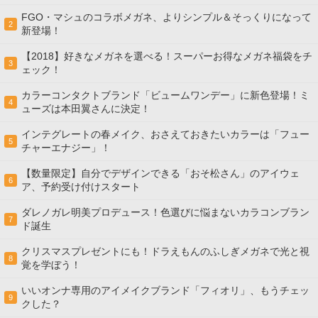
FGO・マシュのコラボメガネ、よりシンプル＆そっくりになって
2
新登場！
【2018】好きなメガネを選べる！スーパーお得なメガネ福袋をチ
3
ェック！
カラーコンタクトブランド「ビュームワンデー」に新色登場！ミ
4
ューズは本田翼さんに決定！
インテグレートの春メイク、おさえておきたいカラーは「フュー
5
チャーエナジー」！
【数量限定】自分でデザインできる「おそ松さん」のアイウェ
6
ア、予約受け付けスタート
ダレノガレ明美プロデュース！色選びに悩まないカラコンブラン
7
ド誕生
クリスマスプレゼントにも！ドラえもんのふしぎメガネで光と視
8
覚を学ぼう！
いいオンナ専用のアイメイクブランド「フィオリ」、もうチェッ
9
クした？