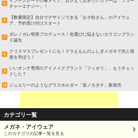
インテグレートの春メイク、おさえておきたいカラーは「フュー
5
チャーエナジー」！
【数量限定】自分でデザインできる「おそ松さん」のアイウェ
6
ア、予約受け付けスタート
ダレノガレ明美プロデュース！色選びに悩まないカラコンブラン
7
ド誕生
クリスマスプレゼントにも！ドラえもんのふしぎメガネで光と視
8
覚を学ぼう！
いいオンナ専用のアイメイクブランド「フィオリ」、もうチェッ
9
クした？
ジュエリーのようなグラスホルダー「宙ノカタチ」新発売
10
カテゴリ一覧
メガネ・アイウェア
このカテゴリの記事一覧を見る