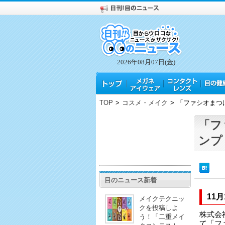
2026年08月07日(金)
TOP
>
コスメ・メイク
>
「ファシオまつ
「フ
ンプ
目のニュース新着
11
メイクテクニッ
クを投稿しよ
株式会
う！「二重メイ
て「フ