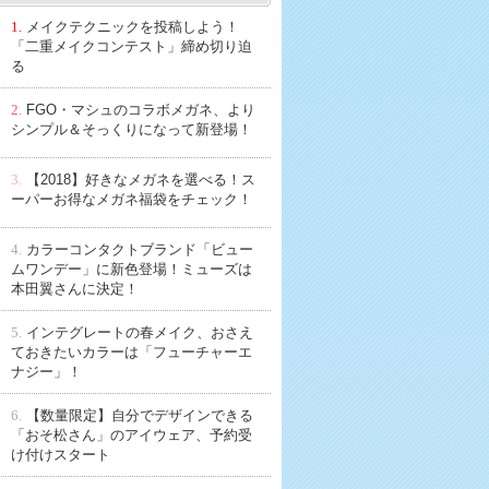
1.
メイクテクニックを投稿しよう！
「二重メイクコンテスト」締め切り迫
る
2.
FGO・マシュのコラボメガネ、より
シンプル＆そっくりになって新登場！
3.
【2018】好きなメガネを選べる！ス
ーパーお得なメガネ福袋をチェック！
4.
カラーコンタクトブランド「ビュー
ムワンデー」に新色登場！ミューズは
本田翼さんに決定！
5.
インテグレートの春メイク、おさえ
ておきたいカラーは「フューチャーエ
ナジー」！
6.
【数量限定】自分でデザインできる
「おそ松さん」のアイウェア、予約受
け付けスタート