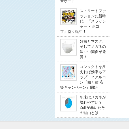
サポート
ストリートファ
ッションに新時
代 『スラッシ
ャー × ポコ
プ』堂々誕生！
妊娠とマスク、
そしてメガネの
深～い関係が発
覚！
コンタクトを変
えれば効率もア
ップ！？アルコ
ン『働く瞳 応
援キャンペーン』開始
年末はメガネが
壊れやすい？！
Zoffが暴いたそ
の理由とは