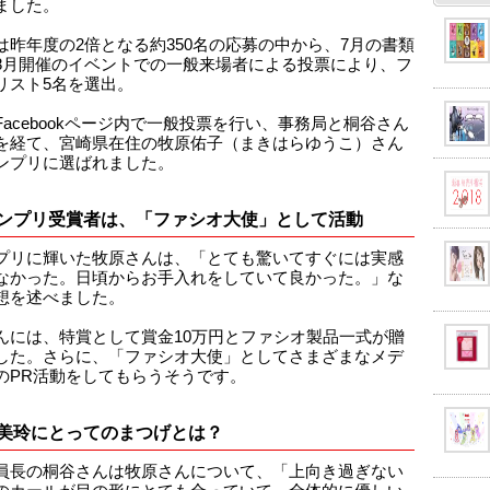
ました。
は昨年度の2倍となる約350名の応募の中から、7月の書類
8月開催のイベントでの一般来場者による投票により、フ
リスト5名を選出。
Facebookページ内で一般投票を行い、事務局と桐谷さん
を経て、宮崎県在住の牧原佑子（まきはらゆうこ）さん
ンプリに選ばれました。
ンプリ受賞者は、「ファシオ大使」として活動
プリに輝いた牧原さんは、「とても驚いてすぐには実感
なかった。日頃からお手入れをしていて良かった。」な
想を述べました。
んには、特賞として賞金10万円とファシオ製品一式が贈
した。さらに、「ファシオ大使」としてさまざまなメデ
のPR活動をしてもらうそうです。
美玲にとってのまつげとは？
員長の桐谷さんは牧原さんについて、「上向き過ぎない