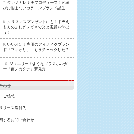
7.
ダレノガレ明美プロデュース！色選
びに悩まないカラコンブランド誕生
8.
クリスマスプレゼントにも！ドラえ
もんのふしぎメガネで光と視覚を学ぼ
う！
9.
いいオンナ専用のアイメイクブラン
ド「フィオリ」、もうチェックした？
10.
ジュエリーのようなグラスホルダ
ー「宙ノカタチ」新発売
合わせ
・ご感想
リリース送付先
関するお問い合わせ