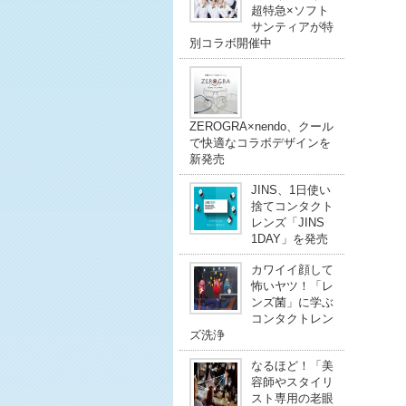
超特急×ソフト
サンティアが特
別コラボ開催中
ZEROGRA×nendo、クール
で快適なコラボデザインを
新発売
JINS、1日使い
捨てコンタクト
レンズ「JINS
1DAY」を発売
カワイイ顔して
怖いヤツ！「レ
ンズ菌」に学ぶ
コンタクトレン
ズ洗浄
なるほど！「美
容師やスタイリ
スト専用の老眼