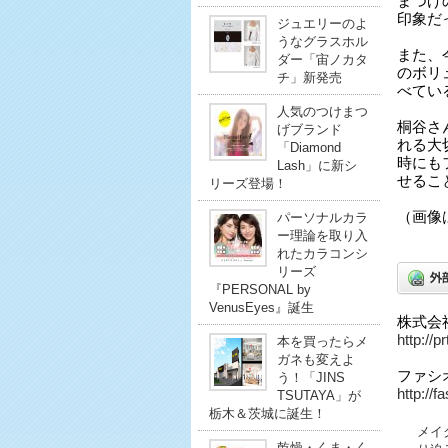
まつげ
印象だ
ジュエリーのよ
うなグラスホル
また、
ダー「宙ノカタ
のボリ
チ」新発売
べてい
人気のつけまつ
桐谷さ
げブランド
れる大
「Diamond
時にも
Lash」に新シ
せるこ
リーズ登場！
（画像
パーソナルカラ
ー理論を取り入
れたカラコンシ
リーズ
『PERSONAL by
VenusEyes』誕生
株式会
http://p
本を買ったらメ
ガネも変えよ
ファシ
う！「JINS
http://f
TSUTAYA」が
栃木＆茨城に誕生！
メイ
乾燥・くま・く