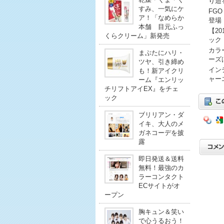
り迫
すみ、一気にケ
FG
ア！「なめらか
登場
本舗 目元ふっ
【2
くらクリーム」新発売
ック
カラ
まぶたにハリ・
ーズ
ツヤ、引き締め
イン
も！新アイクリ
ャー
ーム『エンリッ
チリフトアイEX』をチェ
ック
ブリリアン・ダ
イキ、大人のメ
ガネコーデを披
露
即日発送＆送料
無料！最強のカ
ラーコンタクト
ECサイトがオ
ープン
胸キュン＆笑い
で心うるおう！