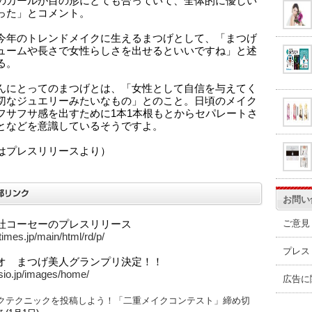
のカールが目の形にとても合っていて、全体的に優しい
った」とコメント。
今年のトレンドメイクに生えるまつげとして、「まつげ
ュームや長さで女性らしさを出せるといいですね」と述
る。
んにとってのまつげとは、「女性として自信を与えてく
切なジュエリーみたいなもの」とのこと。日頃のメイク
フサフサ感を出すために1本1本根もとからセパレートさ
となどを意識しているそうですよ。
はプレスリリースより）
お問い
ご意見
社コーセーのプレスリリース
rtimes.jp/main/html/rd/p/
プレス
オ まつげ美人グランプリ決定！！
asio.jp/images/home/
広告に
クテクニックを投稿しよう！「二重メイクコンテスト」締め切