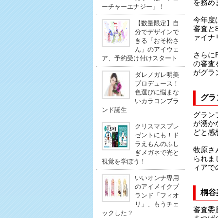
を務め
ーチャーエナジー」！
今年度
【数量限定】自
審査と
分でデザインで
ァイナ
きる「おそ松さ
ん」のアイウェ
さらに
ア、予約受け付けスタート
の審査
がグラ
ダレノガレ明美
プロデュース！
色選びに悩まな
グラ
いカラコンブラ
ンド誕生
グラン
が湧か
クリスマスプレ
どと感
ゼントにも！ド
ラえもんのふし
牧原さ
ぎメガネで光と
られま
視覚を学ぼう！
ィアで
いいオンナ専用
のアイメイクブ
桐谷
ランド「フィオ
リ」、もうチェ
審査委
ックした？