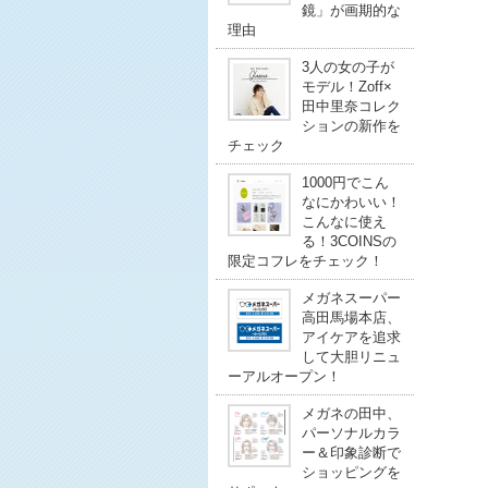
鏡」が画期的な
理由
3人の女の子が
モデル！Zoff×
田中里奈コレク
ションの新作を
チェック
1000円でこん
なにかわいい！
こんなに使え
る！3COINSの
限定コフレをチェック！
メガネスーパー
高田馬場本店、
アイケアを追求
して大胆リニュ
ーアルオープン！
メガネの田中、
パーソナルカラ
ー＆印象診断で
ショッピングを