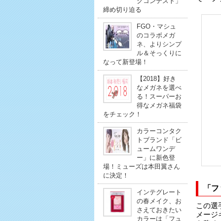
クコンテスト」
締め切り迫る
FGO・マシュ
のコラボメガ
ネ、よりシンプ
ル＆そっくりに
なって新登場！
【2018】好き
なメガネを選べ
る！スーパーお
得なメガネ福袋
をチェック！
カラーコンタク
トブランド「ビ
ュームワンデ
ー」に新色登
場！ミューズは本田翼さん
に決定！
「フ
インテグレート
の春メイク、お
この選
さえておきたい
メージ
カラーは「フュ