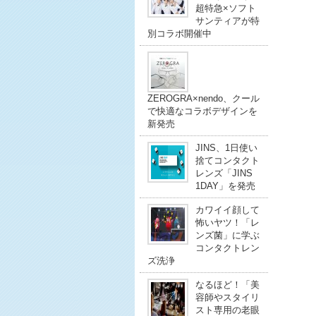
超特急×ソフト
サンティアが特
別コラボ開催中
ZEROGRA×nendo、クール
で快適なコラボデザインを
新発売
JINS、1日使い
捨てコンタクト
レンズ「JINS
1DAY」を発売
カワイイ顔して
怖いヤツ！「レ
ンズ菌」に学ぶ
コンタクトレン
ズ洗浄
なるほど！「美
容師やスタイリ
スト専用の老眼