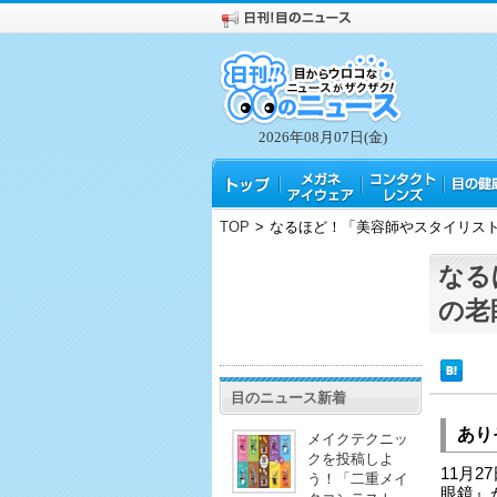
2026年08月07日(金)
TOP
>
なるほど！「美容師やスタイリス
なる
の老
目のニュース新着
あり
メイクテクニッ
クを投稿しよ
11月
う！「二重メイ
眼鏡』