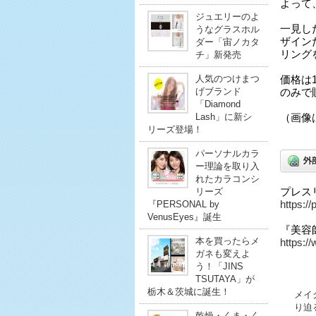
よって
ジュエリーのよ
一見し
うなグラスホル
ザイン
ダー「宙ノカタ
リング
チ」新発売
人気のつけまつ
価格は1
げブランド
のみで
「Diamond
Lash」に新シ
（画像
リーズ登場！
パーソナルカラ
ー理論を取り入
れたカラコンシ
プレス
リーズ
https:/
『PERSONAL by
VenusEyes』誕生
『美容
本を買ったらメ
https:/
ガネも変えよ
う！「JINS
TSUTAYA」が
栃木＆茨城に誕生！
メイ
り迫
乾燥・くま・く