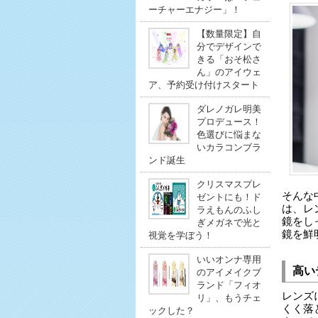
ーチャーエナジー」！
【数量限定】自
分でデザインで
きる「おそ松さ
ん」のアイウェ
ア、予約受け付けスタート
ダレノガレ明美
プロデュース！
色選びに悩まな
いカラコンブラ
ンド誕生
クリスマスプレ
そんな
ゼントにも！ド
は、レ
ラえもんのふし
鏡をし
ぎメガネで光と
鏡を鮮
視覚を学ぼう！
いいオンナ専用
高い
のアイメイクブ
ランド「フィオ
レンズ
リ」、もうチェ
くく落
ックした？