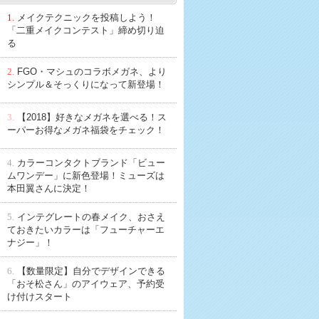
1.
メイクテクニックを投稿しよう！
「二重メイクコンテスト」締め切り迫
る
2.
FGO・マシュのコラボメガネ、より
シンプル＆そっくりになって新登場！
3.
【2018】好きなメガネを選べる！ス
ーパーお得なメガネ福袋をチェック！
4.
カラーコンタクトブランド「ビュー
ムワンデー」に新色登場！ミューズは
本田翼さんに決定！
5.
インテグレートの春メイク、おさえ
ておきたいカラーは「フューチャーエ
ナジー」！
6.
【数量限定】自分でデザインできる
「おそ松さん」のアイウェア、予約受
け付けスタート