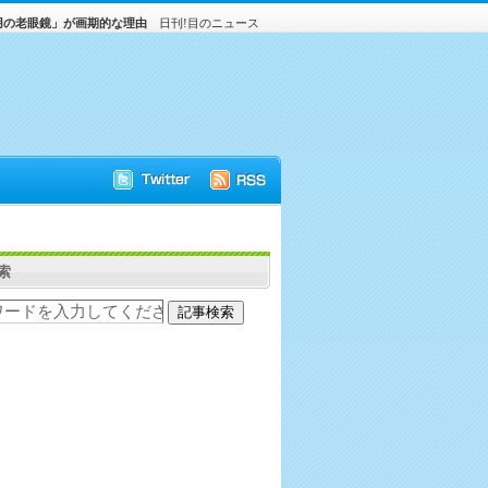
用の老眼鏡」が画期的な理由
日刊!目のニュース
索