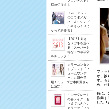
クコンテスト」
締め切り迫る
FGO・マシュ
のコラボメガ
ネ、よりシンプ
ル＆そっくりに
なって新登場！
【2018】好き
なメガネを選べ
る！スーパーお
得なメガネ福袋
をチェック！
カラーコンタク
トブランド「ビ
ファッ
ュームワンデ
が、彼
ー」に新色登
す。も
場！ミューズは本田翼さん
め、仕
に決定！
特に、
インテグレート
作業す
の春メイク、お
したり
さえておきたい
カラーは「フュ