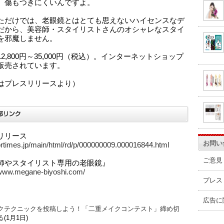
、傷もつきにくいんですよ。
ただけでは、老眼鏡とはとても思えないハイセンスなデ
だから、美容師・スタイリストさんのオシャレなスタイ
を邪魔しません。
2,800円～35,000円（税込）。インターネットショップ
販売されています。
はプレスリリースより）
リリース
お問い
/prtimes.jp/main/html/rd/p/000000009.000016844.html
ご意見
師やスタイリスト専用の老眼鏡』
/www.megane-biyoshi.com/
プレス
広告に
クテクニックを投稿しよう！「二重メイクコンテスト」締め切
る
(1月1日)