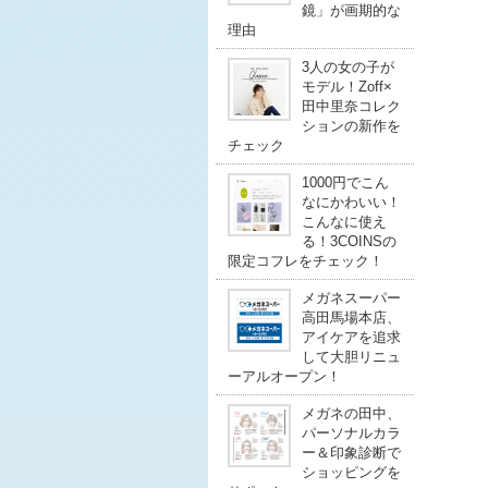
鏡」が画期的な
理由
3人の女の子が
モデル！Zoff×
田中里奈コレク
ションの新作を
チェック
1000円でこん
なにかわいい！
こんなに使え
る！3COINSの
限定コフレをチェック！
メガネスーパー
高田馬場本店、
アイケアを追求
して大胆リニュ
ーアルオープン！
メガネの田中、
パーソナルカラ
ー＆印象診断で
ショッピングを