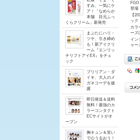
FG
すみ、一気にケ
登場
ア！「なめらか
【2
本舗 目元ふっ
ック
くらクリーム」新発売
カラ
ーズ
まぶたにハリ・
ツヤ、引き締め
イン
も！新アイクリ
ャー
ーム『エンリッ
チリフトアイEX』をチェ
ック
ブリリアン・ダ
イキ、大人のメ
ガネコーデを披
露
即日発送＆送料
無料！最強のカ
ラーコンタクト
ECサイトがオ
ープン
胸キュン＆笑い
で心うるおう！