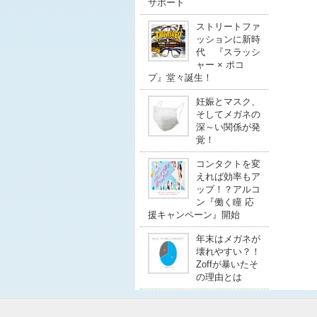
サポート
ストリートファ
ッションに新時
代 『スラッシ
ャー × ポコ
プ』堂々誕生！
妊娠とマスク、
そしてメガネの
深～い関係が発
覚！
コンタクトを変
えれば効率もア
ップ！？アルコ
ン『働く瞳 応
援キャンペーン』開始
年末はメガネが
壊れやすい？！
Zoffが暴いたそ
の理由とは