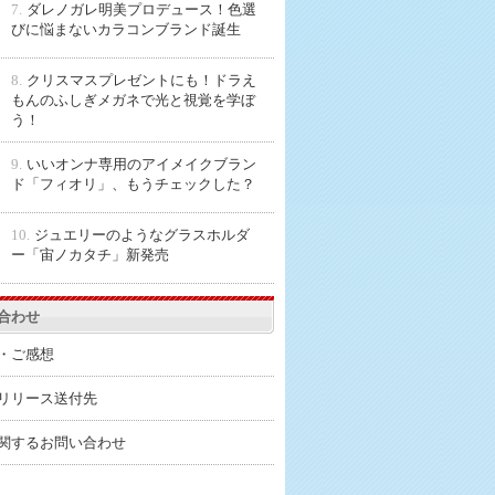
7.
ダレノガレ明美プロデュース！色選
びに悩まないカラコンブランド誕生
8.
クリスマスプレゼントにも！ドラえ
もんのふしぎメガネで光と視覚を学ぼ
う！
9.
いいオンナ専用のアイメイクブラン
ド「フィオリ」、もうチェックした？
10.
ジュエリーのようなグラスホルダ
ー「宙ノカタチ」新発売
合わせ
・ご感想
リリース送付先
関するお問い合わせ