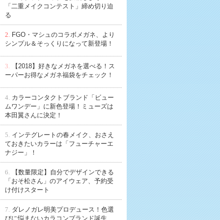
「二重メイクコンテスト」締め切り迫
る
2.
FGO・マシュのコラボメガネ、より
シンプル＆そっくりになって新登場！
3.
【2018】好きなメガネを選べる！ス
ーパーお得なメガネ福袋をチェック！
4.
カラーコンタクトブランド「ビュー
ムワンデー」に新色登場！ミューズは
本田翼さんに決定！
5.
インテグレートの春メイク、おさえ
ておきたいカラーは「フューチャーエ
ナジー」！
6.
【数量限定】自分でデザインできる
「おそ松さん」のアイウェア、予約受
け付けスタート
7.
ダレノガレ明美プロデュース！色選
びに悩まないカラコンブランド誕生