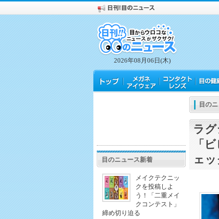
2026年08月06日(木)
目のニ
ラグ
「ビ
ェッ
目のニュース新着
メイクテクニッ
クを投稿しよ
う！「二重メイ
クコンテスト」
締め切り迫る