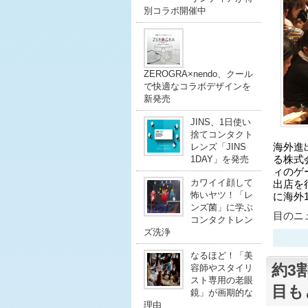
別コラボ開催中
ZEROGRA×nendo、クール
で快適なコラボデザインを
新発売
JINS、1日使い
捨てコンタクト
レンズ「JINS
海外進
1DAY」を発売
る株式
ィのゲ
カワイイ顔して
出店を
怖いヤツ！「レ
に海外
ンズ菌」に学ぶ
目のニュ
コンタクトレン
ズ洗浄
なるほど！「美
約3
容師やスタイリ
スト専用の老眼
目も
鏡」が画期的な
理由