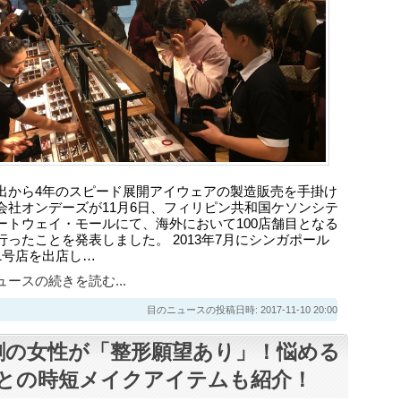
出から4年のスピード展開アイウェアの製造販売を手掛け
会社オンデーズが11月6日、フィリピン共和国ケソンシテ
ートウェイ・モールにて、海外において100店舗目となる
行ったことを発表しました。 2013年7月にシンガポール
1号店を出店し…
ースの続きを読む...
目のニュースの投稿日時: 2017-11-10 20:00
割の女性が「整形願望あり」！悩める
との時短メイクアイテムも紹介！