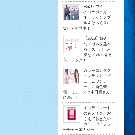
FGO・マシュ
のコラボメガ
ネ、よりシンプ
ル＆そっくりに
なって新登場！
【2018】好き
なメガネを選べ
る！スーパーお
得なメガネ福袋
をチェック！
カラーコンタク
トブランド「ビ
ュームワンデ
ー」に新色登
場！ミューズは本田翼さん
に決定！
インテグレート
の春メイク、お
さえておきたい
カラーは「フュ
ーチャーエナジー」！