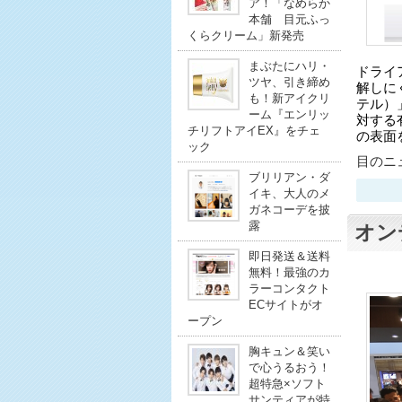
ア！「なめらか
本舗 目元ふっ
くらクリーム」新発売
まぶたにハリ・
ドライ
ツヤ、引き締め
解しに
も！新アイクリ
テル）
ーム『エンリッ
対する
チリフトアイEX』をチェ
の表面
ック
目のニュ
ブリリアン・ダ
イキ、大人のメ
ガネコーデを披
露
オン
即日発送＆送料
無料！最強のカ
ラーコンタクト
ECサイトがオ
ープン
胸キュン＆笑い
で心うるおう！
超特急×ソフト
サンティアが特