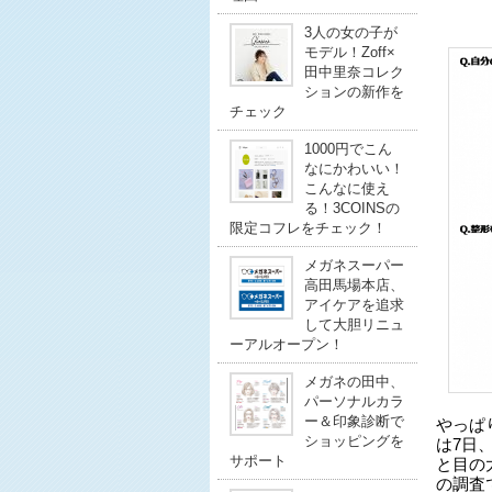
3人の女の子が
モデル！Zoff×
田中里奈コレク
ションの新作を
チェック
1000円でこん
なにかわいい！
こんなに使え
る！3COINSの
限定コフレをチェック！
メガネスーパー
高田馬場本店、
アイケアを追求
して大胆リニュ
ーアルオープン！
メガネの田中、
パーソナルカラ
ー＆印象診断で
やっぱ
ショッピングを
は7日
サポート
と目の
の調査