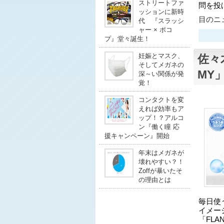
ストリートファ
問を投
ッションに新時
目のニュ
代 『スラッシ
ャー × ポコ
プ』堂々誕生！
妊娠とマスク、
佐々
そしてメガネの
MY
深～い関係が発
覚！
コンタクトを変
えれば効率もア
ップ！？アルコ
ン『働く瞳 応
援キャンペーン』開始
年末はメガネが
壊れやすい？！
Zoffが暴いたそ
の理由とは
毎日使
イメー
「FL