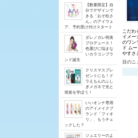
【数量限定】自
分でデザインで
きる「おそ松さ
ん」のアイウェ
ア、予約受け付けスタート
こだわ
イメー
ダレノガレ明美
のワン
プロデュース！
ド ム
色選びに悩まな
やすさ
いカラコンブラ
ンド誕生
目のニュ
クリスマスプレ
ゼントにも！ド
ラえもんのふし
ぎメガネで光と
視覚を学ぼう！
いいオンナ専用
のアイメイクブ
ランド「フィオ
リ」、もうチェ
ックした？
ジュエリーのよ