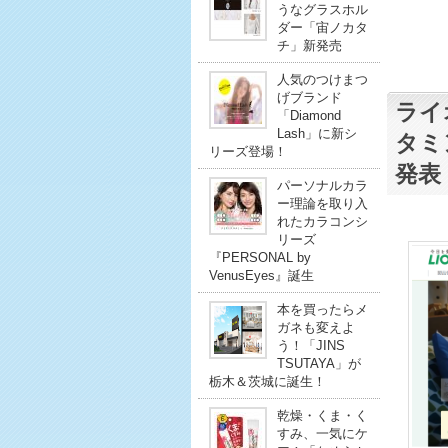
うなグラスホル
ダー「宙ノカタ
チ」新発売
人気のつけまつ
げブランド
ライ
「Diamond
Lash」に新シ
タミ
リーズ登場！
発表
パーソナルカラ
ー理論を取り入
れたカラコンシ
リーズ
『PERSONAL by
VenusEyes』誕生
本を買ったらメ
ガネも変えよ
う！「JINS
TSUTAYA」が
栃木＆茨城に誕生！
乾燥・くま・く
すみ、一気にケ