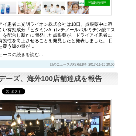
アイ患者に光明ライオン株式会社は10日、点眼薬中に溶
くい有効成分「ビタミンA（レチノールパルミチン酸エス
」を配合し新たに開発した点眼薬が、ドライアイ患者に
有効性を向上させることを発見したと発表しました。 目
を覆う涙の量が…
ースの続きを読む...
目のニュースの投稿日時: 2017-11-13 20:00
デーズ、海外100店舗達成を報告