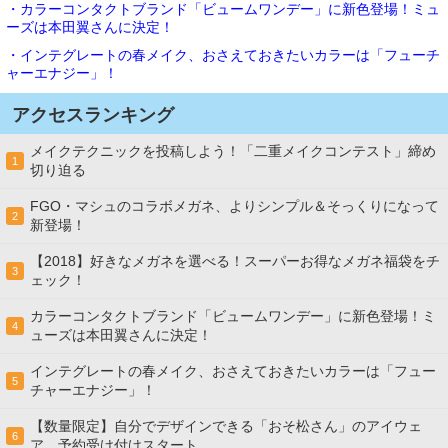
・カラーコンタクトブランド「ビュームワンデー」に新色登場！ミュ
ーズは本田翼さんに決定！
・インテグレートの春メイク、おさえておきたいカラーは「フューチ
ャーエナジー」！
アクセスランキング
メイクテクニックを投稿しよう！「二重メイクコンテスト」締め
1
切り迫る
FGO・マシュのコラボメガネ、よりシンプル＆そっくりになって
2
新登場！
【2018】好きなメガネを選べる！スーパーお得なメガネ福袋をチ
3
ェック！
カラーコンタクトブランド「ビュームワンデー」に新色登場！ミ
4
ューズは本田翼さんに決定！
インテグレートの春メイク、おさえておきたいカラーは「フュー
5
チャーエナジー」！
【数量限定】自分でデザインできる「おそ松さん」のアイウェ
6
ア、予約受け付けスタート