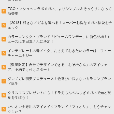
FGO・マシュのコラボメガネ、よりシンプル＆そっくりになって
2
新登場！
【2018】好きなメガネを選べる！スーパーお得なメガネ福袋をチ
3
ェック！
カラーコンタクトブランド「ビュームワンデー」に新色登場！ミ
4
ューズは本田翼さんに決定！
インテグレートの春メイク、おさえておきたいカラーは「フュー
5
チャーエナジー」！
【数量限定】自分でデザインできる「おそ松さん」のアイウェ
6
ア、予約受け付けスタート
ダレノガレ明美プロデュース！色選びに悩まないカラコンブラン
7
ド誕生
クリスマスプレゼントにも！ドラえもんのふしぎメガネで光と視
8
覚を学ぼう！
いいオンナ専用のアイメイクブランド「フィオリ」、もうチェッ
9
クした？