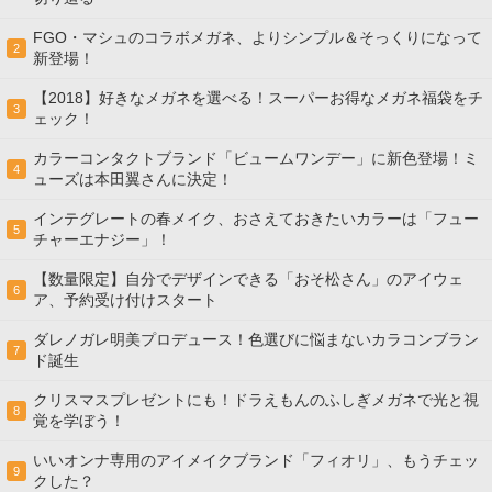
FGO・マシュのコラボメガネ、よりシンプル＆そっくりになって
2
新登場！
【2018】好きなメガネを選べる！スーパーお得なメガネ福袋をチ
3
ェック！
カラーコンタクトブランド「ビュームワンデー」に新色登場！ミ
4
ューズは本田翼さんに決定！
インテグレートの春メイク、おさえておきたいカラーは「フュー
5
チャーエナジー」！
【数量限定】自分でデザインできる「おそ松さん」のアイウェ
6
ア、予約受け付けスタート
ダレノガレ明美プロデュース！色選びに悩まないカラコンブラン
7
ド誕生
クリスマスプレゼントにも！ドラえもんのふしぎメガネで光と視
8
覚を学ぼう！
いいオンナ専用のアイメイクブランド「フィオリ」、もうチェッ
9
クした？