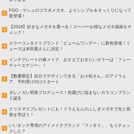
FGO・マシュのコラボメガネ、よりシンプル＆そっくりになって
2
新登場！
【2018】好きなメガネを選べる！スーパーお得なメガネ福袋をチ
3
ェック！
カラーコンタクトブランド「ビュームワンデー」に新色登場！ミ
4
ューズは本田翼さんに決定！
インテグレートの春メイク、おさえておきたいカラーは「フュー
5
チャーエナジー」！
【数量限定】自分でデザインできる「おそ松さん」のアイウェ
6
ア、予約受け付けスタート
ダレノガレ明美プロデュース！色選びに悩まないカラコンブラン
7
ド誕生
クリスマスプレゼントにも！ドラえもんのふしぎメガネで光と視
8
覚を学ぼう！
いいオンナ専用のアイメイクブランド「フィオリ」、もうチェッ
9
クした？