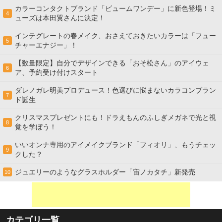
カラーコンタクトブランド「ビュームワンデー」に新色登場！ミ
4
ューズは本田翼さんに決定！
インテグレートの春メイク、おさえておきたいカラーは「フュー
5
チャーエナジー」！
【数量限定】自分でデザインできる「おそ松さん」のアイウェ
6
ア、予約受け付けスタート
ダレノガレ明美プロデュース！色選びに悩まないカラコンブラン
7
ド誕生
クリスマスプレゼントにも！ドラえもんのふしぎメガネで光と視
8
覚を学ぼう！
いいオンナ専用のアイメイクブランド「フィオリ」、もうチェッ
9
クした？
ジュエリーのようなグラスホルダー「宙ノカタチ」新発売
10
カテゴリ一覧