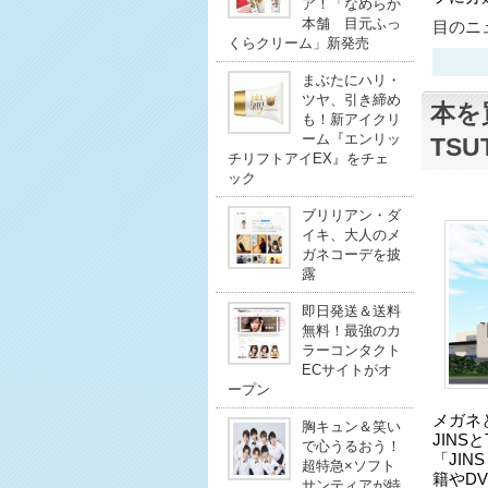
ア！「なめらか
本舗 目元ふっ
目のニュ
くらクリーム」新発売
まぶたにハリ・
ツヤ、引き締め
本を
も！新アイクリ
ーム『エンリッ
TS
チリフトアイEX』をチェ
ック
ブリリアン・ダ
イキ、大人のメ
ガネコーデを披
露
即日発送＆送料
無料！最強のカ
ラーコンタクト
ECサイトがオ
ープン
メガネ
胸キュン＆笑い
JINS
で心うるおう！
「JIN
超特急×ソフト
籍やDV
サンティアが特