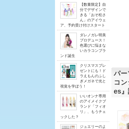
【数量限定】自
分でデザインで
きる「おそ松さ
ん」のアイウェ
ア、予約受け付けスタート
ダレノガレ明美
プロデュース！
色選びに悩まな
いカラコンブラ
ンド誕生
クリスマスプレ
ゼントにも！ド
パー
ラえもんのふし
コンシ
ぎメガネで光と
視覚を学ぼう！
es
いいオンナ専用
のアイメイクブ
ランド「フィオ
リ」、もうチェ
ックした？
ジュエリーのよ