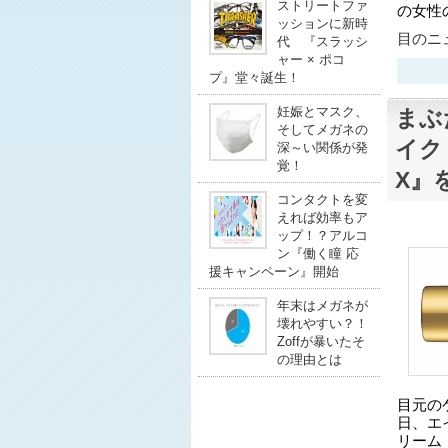
ストリートファ
の女性
ッションに新時
目のニュ
代 『スラッシ
ャー × ポコ
プ』堂々誕生！
妊娠とマスク、
まぶ
そしてメガネの
イク
深～い関係が発
覚！
X』
コンタクトを変
えれば効率もア
ップ！？アルコ
ン『働く瞳 応
援キャンペーン』開始
年末はメガネが
壊れやすい？！
Zoffが暴いたそ
の理由とは
目元の
日、エ
リーム