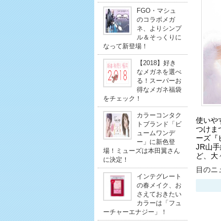
FGO・マシュ
のコラボメガ
ネ、よりシンプ
ル＆そっくりに
なって新登場！
【2018】好き
なメガネを選べ
る！スーパーお
得なメガネ福袋
をチェック！
カラーコンタク
使いや
トブランド「ビ
つけまつ
ュームワンデ
ーズ『
ー」に新色登
JR山
場！ミューズは本田翼さん
ど、大
に決定！
目のニュ
インテグレート
の春メイク、お
さえておきたい
カラーは「フュ
ーチャーエナジー」！