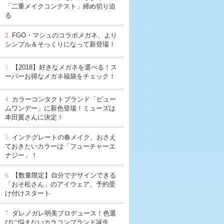
「二重メイクコンテスト」締め切り迫
る
2.
FGO・マシュのコラボメガネ、より
シンプル＆そっくりになって新登場！
3.
【2018】好きなメガネを選べる！ス
ーパーお得なメガネ福袋をチェック！
4.
カラーコンタクトブランド「ビュー
ムワンデー」に新色登場！ミューズは
本田翼さんに決定！
5.
インテグレートの春メイク、おさえ
ておきたいカラーは「フューチャーエ
ナジー」！
6.
【数量限定】自分でデザインできる
「おそ松さん」のアイウェア、予約受
け付けスタート
7.
ダレノガレ明美プロデュース！色選
びに悩まないカラコンブランド誕生