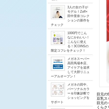
3人の女の子が
モデル！Zoff×
田中里奈コレク
ションの新作を
チェック
1000円でこん
なにかわいい！
こんなに使え
る！3COINSの
限定コフレをチェック！
メガネスーパー
高田馬場本店、
アイケアを追求
して大胆リニュ
ーアルオープン！
メガネの田中、
パーソナルカラ
ー＆印象診断で
目元の
ショッピングを
豆乳ス
サポート
目元の
くらク