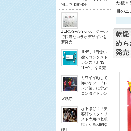
た様々
別コラボ開催中
目のニュ
ZEROGRA×nendo、クール
乾燥
で快適なコラボデザインを
めら
新発売
発売
JINS、1日使い
捨てコンタクト
レンズ「JINS
1DAY」を発売
カワイイ顔して
怖いヤツ！「レ
ンズ菌」に学ぶ
コンタクトレン
ズ洗浄
なるほど！「美
容師やスタイリ
スト専用の老眼
鏡」が画期的な
理由