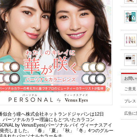
お問い
ご意見
プレス
広告に
番似合う瞳へ株式会社ネットランドジャパンは12日
、パーソナルカラー理論にもとづいたカラコン
SONAL by VenusEyes(パーソナル バイ ヴィーナスアイ
を発売しました。 「春」「夏」「秋」「冬」4つのグルー
類されたパーソナルカラーをチ…