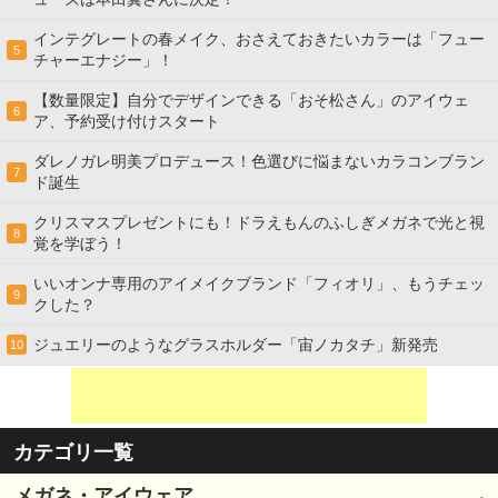
インテグレートの春メイク、おさえておきたいカラーは「フュー
5
チャーエナジー」！
【数量限定】自分でデザインできる「おそ松さん」のアイウェ
6
ア、予約受け付けスタート
ダレノガレ明美プロデュース！色選びに悩まないカラコンブラン
7
ド誕生
クリスマスプレゼントにも！ドラえもんのふしぎメガネで光と視
8
覚を学ぼう！
いいオンナ専用のアイメイクブランド「フィオリ」、もうチェッ
9
クした？
ジュエリーのようなグラスホルダー「宙ノカタチ」新発売
10
カテゴリ一覧
メガネ・アイウェア