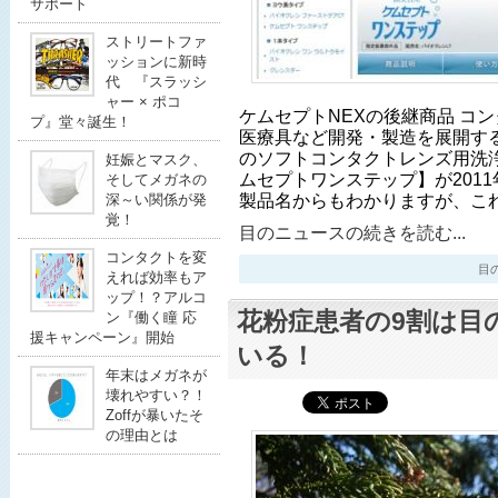
サポート
ストリートファ
ッションに新時
代 『スラッシ
ャー × ポコ
ケムセプトNEXの後継商品 コ
プ』堂々誕生！
医療具など開発・製造を展開する
のソフトコンタクトレンズ用洗浄
妊娠とマスク、
ムセプトワンステップ】が201
そしてメガネの
製品名からもわかりますが、こ
深～い関係が発
覚！
目のニュースの続きを読む...
コンタクトを変
目のニ
えれば効率もア
ップ！？アルコ
花粉症患者の9割は目
ン『働く瞳 応
援キャンペーン』開始
いる！
年末はメガネが
壊れやすい？！
Zoffが暴いたそ
の理由とは