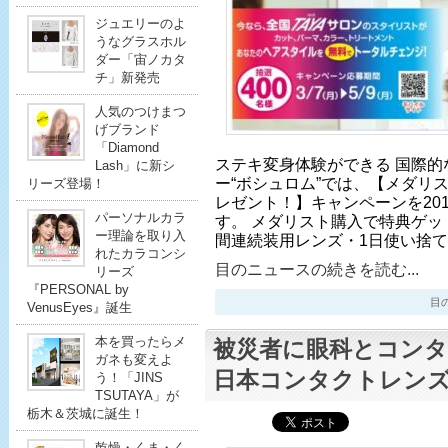
ジュエリーのよ
うなグラスホル
ダー「宙ノカタ
チ」新発売
人気のつけまつ
げブランド
「Diamond
ステキ変身体験ができる 国際的
Lash」に新シ
ー“ボシュロム”では、【メダリ
リーズ登場！
レゼント！】キャンペーンを201
パーソナルカラ
す。 メダリスト購入で特典ゲッ
ー理論を取り入
間連続装用レンズ・1日使い捨
れたカラコンシ
目のニュースの続きを読む...
リーズ
『PERSONAL by
目のニ
VenusEyes』誕生
本を買ったらメ
被災者に眼科とコンタ
ガネも変えよ
日本コンタクトレン
う！「JINS
TSUTAYA」が
栃木＆茨城に誕生！
乾燥・くま・く