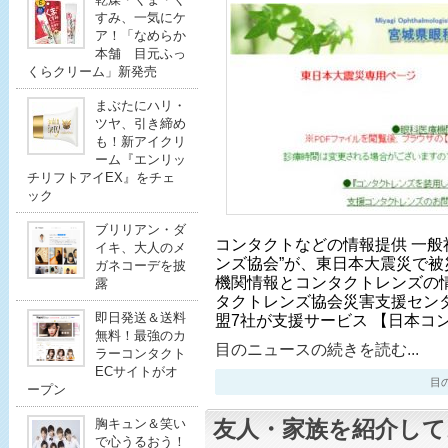
すみ、一気にケ
ア！「なめらか
本舗 目元ふっ
くらクリーム」新発売
まぶたにハリ・
ツヤ、引き締め
も！新アイクリ
ーム『エンリッ
チリフトアイEX』をチェ
ック
ブリリアン・ダ
コンタクトなどの情報提供 一般
イキ、大人のメ
ンズ協会”が、東日本大震災で
ガネコーデを披
機関情報とコンタクトレンズの
露
タクトレンズ協会災害支援センタ
即日発送＆送料
盟7社が支援サービス 【日本コ
無料！最強のカ
目のニュースの続きを読む...
ラーコンタクト
ECサイトがオ
目のニ
ープン
胸キュン＆笑い
友人・家族を紹介して
で心うるおう！