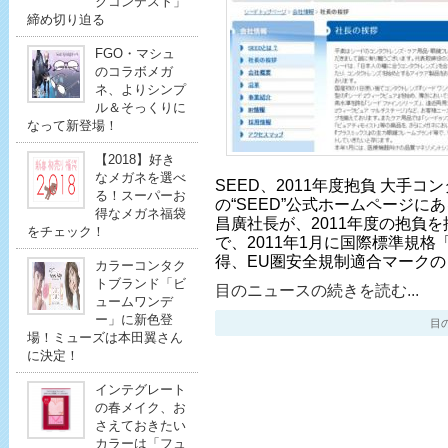
クコンテスト」
締め切り迫る
FGO・マシュ
のコラボメガ
ネ、よりシンプ
ル＆そっくりに
なって新登場！
【2018】好き
なメガネを選べ
SEED、2011年度抱負 大手コ
る！スーパーお
の“SEED”公式ホームページに
得なメガネ福袋
昌廣社長が、2011年度の抱負を
をチェック！
で、2011年1月に国際標準規格「I
得、EU圏安全規制適合マークの
カラーコンタク
トブランド「ビ
目のニュースの続きを読む...
ュームワンデ
ー」に新色登
目のニ
場！ミューズは本田翼さん
に決定！
インテグレート
の春メイク、お
さえておきたい
カラーは「フュ