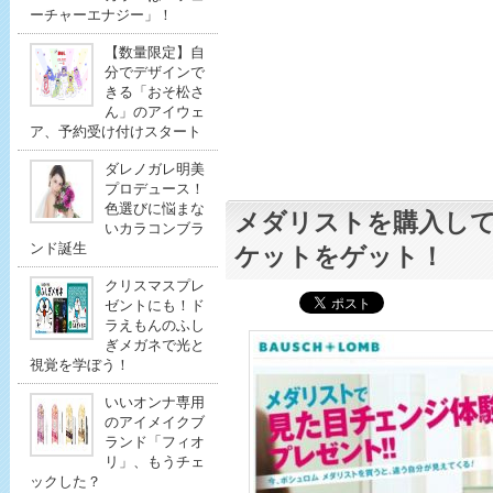
ーチャーエナジー」！
【数量限定】自
分でデザインで
きる「おそ松さ
ん」のアイウェ
ア、予約受け付けスタート
ダレノガレ明美
プロデュース！
色選びに悩まな
メダリストを購入し
いカラコンブラ
ンド誕生
ケットをゲット！
クリスマスプレ
ゼントにも！ド
ラえもんのふし
ぎメガネで光と
視覚を学ぼう！
いいオンナ専用
のアイメイクブ
ランド「フィオ
リ」、もうチェ
ックした？