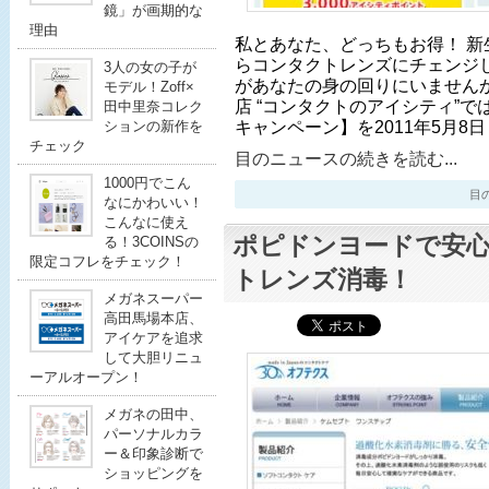
鏡」が画期的な
理由
私とあなた、どっちもお得！ 新
らコンタクトレンズにチェンジ
3人の女の子が
があなたの身の回りにいません
モデル！Zoff×
店 “コンタクトのアイシティ”
田中里奈コレク
キャンペーン】を2011年5月8
ションの新作を
チェック
目のニュースの続きを読む...
1000円でこん
目のニ
なにかわいい！
こんなに使え
ポピドンヨードで安
る！3COINSの
限定コフレをチェック！
トレンズ消毒！
メガネスーパー
高田馬場本店、
アイケアを追求
して大胆リニュ
ーアルオープン！
メガネの田中、
パーソナルカラ
ー＆印象診断で
ショッピングを