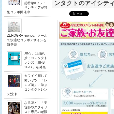
ンタクトのアイシテ
超特急×ソフト
サンティアが特
別コラボ開催中
ZEROGRA×nendo、クール
で快適なコラボデザインを
新発売
JINS、1日使い
捨てコンタクト
レンズ「JINS
1DAY」を発売
カワイイ顔して
怖いヤツ！「レ
ンズ菌」に学ぶ
コンタクトレン
ズ洗浄
なるほど！「美
容師やスタイリ
スト専用の老眼