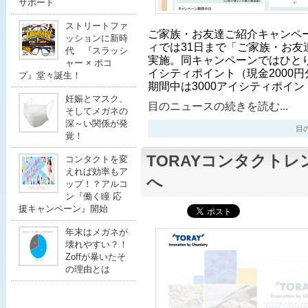
サポート
ストリートファ
ご家族・お友達ご紹介キャンペ
ッションに新時
ィでは31日まで「ご家族・お友
代 『スラッシ
実施。同キャンペーンではひとり
ャー × ポコ
イシティポイント（現金2000
プ』堂々誕生！
期間中は3000アイシティポイ
妊娠とマスク、
目のニュースの続きを読む...
そしてメガネの
深～い関係が発
目のニ
覚！
TORAYコンタクトレ
コンタクトを変
えれば効率もア
へ
ップ！？アルコ
ン『働く瞳 応
援キャンペーン』開始
年末はメガネが
壊れやすい？！
Zoffが暴いたそ
の理由とは