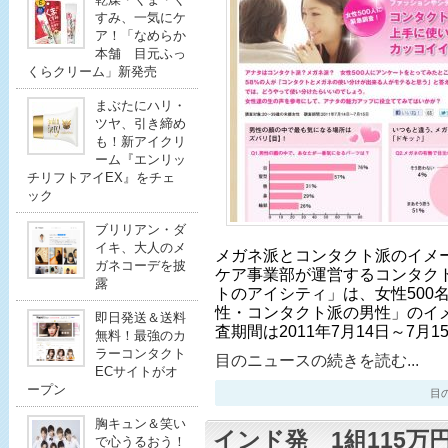
すみ、一気にケ
ア！「なめらか
本舗 目元ふっ
くらクリーム」新発売
まぶたにハリ・
ツヤ、引き締め
も！新アイクリ
ーム『エンリッ
チリフトアイEX』をチェ
ック
ブリリアン・ダ
イキ、大人のメ
メガネ派とコンタクト派のイメー
ガネコーデを披
ケア事業部が運営するコンタク
露
トのアイシティ」は、女性500
性・コンタクト派の男性」のイ
即日発送＆送料
査期間は2011年7月14日～7月1
無料！最強のカ
ラーコンタクト
目のニュースの続きを読む...
ECサイトがオ
ープン
目のニ
胸キュン＆笑い
インド発 1組115
で心うるおう！