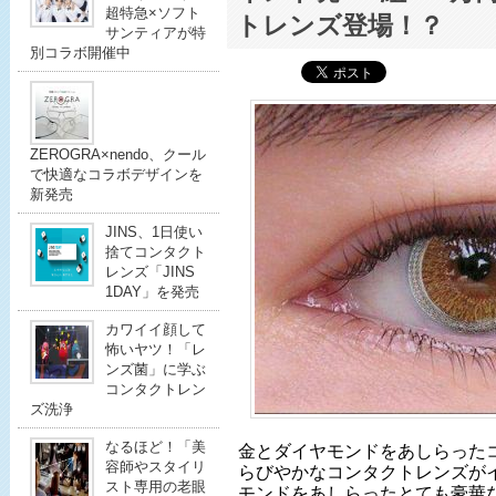
超特急×ソフト
トレンズ登場！？
サンティアが特
別コラボ開催中
ZEROGRA×nendo、クール
で快適なコラボデザインを
新発売
JINS、1日使い
捨てコンタクト
レンズ「JINS
1DAY」を発売
カワイイ顔して
怖いヤツ！「レ
ンズ菌」に学ぶ
コンタクトレン
ズ洗浄
なるほど！「美
金とダイヤモンドをあしらったコ
容師やスタイリ
らびやかなコンタクトレンズが
スト専用の老眼
モンドをあしらったとても豪華