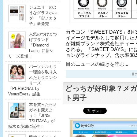
ジュエリーのよ
うなグラスホル
ダー「宙ノカタ
チ」新発売
カラコン「SWEET DAYS」8
人気のつけまつ
イメージモデルとして起用したカラ
げブランド
が雑貨ブランド株式会社ティー
「Diamond
される。 「SWEET DAYS」
Lash」に新シ
ョンがラインナップ。含水率38
リーズ登場！
目のニュースの続きを読む...
パーソナルカラ
ー理論を取り入
目のニ
れたカラコンシ
リーズ
どっちが好印象？メ
『PERSONAL by
VenusEyes』誕生
ト男子
本を買ったらメ
ガネも変えよ
う！「JINS
TSUTAYA」が
栃木＆茨城に誕生！
乾燥・くま・く