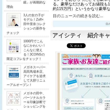
鏡」が画期的な
る。豪華なだけあってお値段も1組
理由
約115万円）というかなり豪華
3人の女の子が
目のニュースの続きを読む...
モデル！Zoff×
田中里奈コレク
目のニ
ションの新作を
チェック
アイシティ 紹介キ
1000円でこん
なにかわいい！
こんなに使え
る！3COINSの
限定コフレをチェック！
メガネスーパー
高田馬場本店、
アイケアを追求
して大胆リニュ
ーアルオープン！
メガネの田中、
パーソナルカラ
ー＆印象診断で
ショッピングを