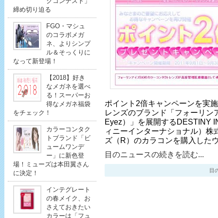
クコンテスト」
締め切り迫る
FGO・マシュ
のコラボメガ
ネ、よりシンプ
ル＆そっくりに
なって新登場！
【2018】好き
なメガネを選べ
る！スーパーお
ポイント2倍キャンペーンを実施
得なメガネ福袋
レンズのブランド「フォーリンアイズ
をチェック！
Eyez）」を展開するDESTINY I
カラーコンタク
ィニーインターナショナル）株
トブランド「ビ
ズ（R）のカラコンを購入した
ュームワンデ
目のニュースの続きを読む...
ー」に新色登
場！ミューズは本田翼さん
目のニ
に決定！
インテグレート
の春メイク、お
さえておきたい
カラーは「フュ