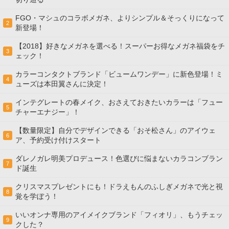
FGO・マシュのコラボメガネ、よりシンプル＆そっくりになって
2
新登場！
【2018】好きなメガネを選べる！スーパーお得なメガネ福袋をチ
3
ェック！
カラーコンタクトブランド「ビュームワンデー」に新色登場！ミ
4
ューズは本田翼さんに決定！
インテグレートの春メイク、おさえておきたいカラーは「フュー
5
チャーエナジー」！
【数量限定】自分でデザインできる「おそ松さん」のアイウェ
6
ア、予約受け付けスタート
ダレノガレ明美プロデュース！色選びに悩まないカラコンブラン
7
ド誕生
クリスマスプレゼントにも！ドラえもんのふしぎメガネで光と視
8
覚を学ぼう！
いいオンナ専用のアイメイクブランド「フィオリ」、もうチェッ
9
クした？