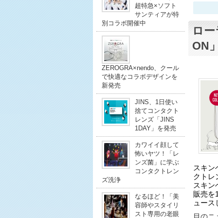
超特急×ソフト
サンティアが特
別コラボ開催中
ロー
ON
ZEROGRA×nendo、クール
で快適なコラボデザインを
新発売
JINS、1日使い
捨てコンタクト
レンズ「JINS
1DAY」を発売
カワイイ顔して
怖いヤツ！「レ
ンズ菌」に学ぶ
スキン
コンタクトレン
クトレン
ズ洗浄
スキンベ
販売を
なるほど！「美
ュース
容師やスタイリ
スト専用の老眼
目のニュ