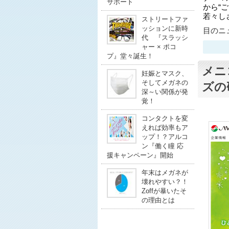
サポート
から“
若々し
ストリートファ
ッションに新時
目のニュ
代 『スラッシ
ャー × ポコ
プ』堂々誕生！
メニ
妊娠とマスク、
そしてメガネの
ズの
深～い関係が発
覚！
コンタクトを変
えれば効率もア
ップ！？アルコ
ン『働く瞳 応
援キャンペーン』開始
年末はメガネが
壊れやすい？！
Zoffが暴いたそ
の理由とは