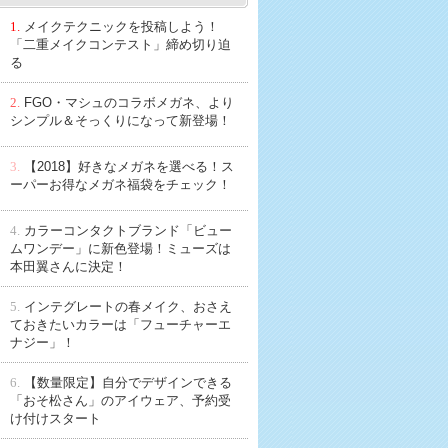
1.
メイクテクニックを投稿しよう！
「二重メイクコンテスト」締め切り迫
る
2.
FGO・マシュのコラボメガネ、より
シンプル＆そっくりになって新登場！
3.
【2018】好きなメガネを選べる！ス
ーパーお得なメガネ福袋をチェック！
4.
カラーコンタクトブランド「ビュー
ムワンデー」に新色登場！ミューズは
本田翼さんに決定！
5.
インテグレートの春メイク、おさえ
ておきたいカラーは「フューチャーエ
ナジー」！
6.
【数量限定】自分でデザインできる
「おそ松さん」のアイウェア、予約受
け付けスタート