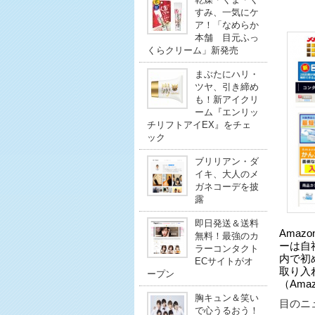
すみ、一気にケ
ア！「なめらか
本舗 目元ふっ
くらクリーム」新発売
まぶたにハリ・
ツヤ、引き締め
も！新アイクリ
ーム『エンリッ
チリフトアイEX』をチェ
ック
ブリリアン・ダ
イキ、大人のメ
ガネコーデを披
露
即日発送＆送料
Ama
無料！最強のカ
ーは自
ラーコンタクト
内で初
ECサイトがオ
取り入
ープン
（Amaz
胸キュン＆笑い
目のニュ
で心うるおう！