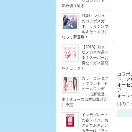
クコンテスト」
締め切り迫る
FGO・マシュ
のコラボメガ
ネ、よりシンプ
ル＆そっくりに
なって新登場！
【2018】好き
なメガネを選べ
る！スーパーお
得なメガネ福袋
をチェック！
コラボ
カラーコンタク
下、ア
トブランド「ビ
オーセ
ュームワンデ
ア」）で
ー」に新色登
ォーリ
場！ミューズは本田翼さん
目のニュ
に決定！
インテグレート
の春メイク、お
さえておきたい
カラーは「フュ