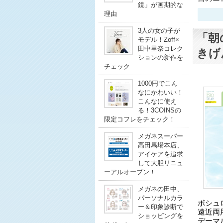
鏡」が画期的な
理由
3人の女の子が
「朝
モデル！Zoff×
田中里奈コレク
きげ
ションの新作を
チェック
1000円でこん
なにかわいい！
こんなに使え
る！3COINSの
限定コフレをチェック！
メガネスーパー
高田馬場本店、
アイケアを追求
して大胆リニュ
ーアルオープン！
メガネの田中、
パーソナルカラ
ボシュ
ー＆印象診断で
遠近両
ショッピングを
デーマ