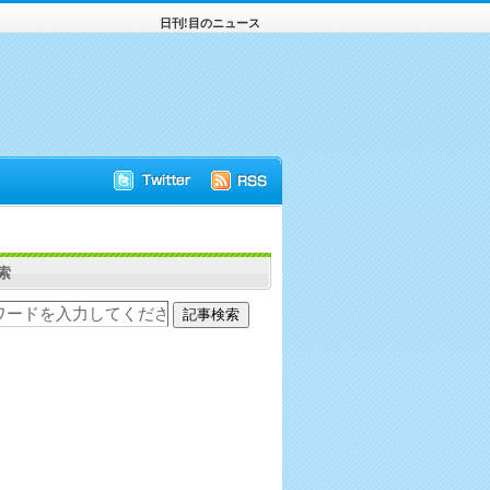
日刊!目のニュース
索