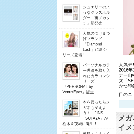
ジュエリーのよ
うなグラスホル
ダー「宙ノカタ
チ」新発売
人気のつけまつ
げブランド
「Diamond
Lash」に新シ
リーズ登場！
人気デ
パーソナルカラ
201
ー理論を取り入
ナー山
れたカラコンシ
ズ「SE
リーズ
かつ印
『PERSONAL by
VenusEyes』誕生
目のニュ
本を買ったらメ
ガネも変えよ
う！「JINS
メガ
TSUTAYA」が
栃木＆茨城に誕生！
イメ
乾燥・くま・く