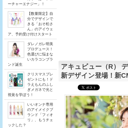
ーチャーエナジー」！
【数量限定】自
分でデザインで
きる「おそ松さ
ん」のアイウェ
ア、予約受け付けスタート
ダレノガレ明美
プロデュース！
色選びに悩まな
いカラコンブラ
ンド誕生
アキュビュー（R） 
新デザイン登場！新C
クリスマスプレ
ゼントにも！ド
ラえもんのふし
ぎメガネで光と
視覚を学ぼう！
いいオンナ専用
のアイメイクブ
ランド「フィオ
リ」、もうチェ
ックした？