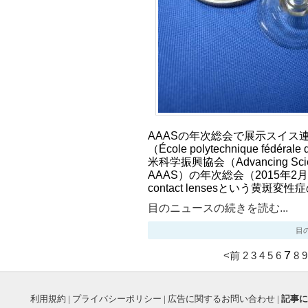
AAASの年次総会で展示スイス
（École polytechnique fédér
米科学振興協会（Advancing Science
AAAS）の年次総会（2015年2月12
contact lensesという黄斑変
目のニュースの続きを読む...
目のニ
7
<前
2
3
4
5
6
8
9
利用規約
|
プライバシーポリシー
|
広告に関するお問い合わせ
|
記事に