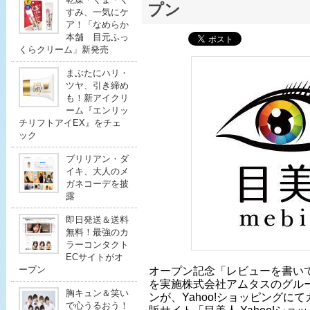
プン
すみ、一気にケ
ア！「なめらか
本舗 目元ふっ
くらクリーム」新発売
まぶたにハリ・
ツヤ、引き締め
も！新アイクリ
ーム『エンリッ
チリフトアイEX』をチェ
ック
ブリリアン・ダ
イキ、大人のメ
ガネコーデを披
露
即日発送＆送料
無料！最強のカ
ラーコンタクト
ECサイトがオ
ープン
オープン記念「レビューを書い
を実施株式会社アムタスのグル
胸キュン＆笑い
ンが、Yahoo!ショッピングに
で心うるおう！