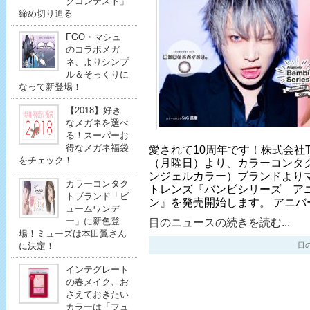
クコンテスト」
締め切り迫る
FGO・マシュ
のコラボメガ
ネ、よりシンプ
ル＆そっくりに
なって新登場！
【2018】好き
なメガネを選べ
る！スーパーお
得なメガネ福袋
愛されて10周年です！株式会社T-G
をチェック！
（月曜日）より、カラーコンタクトレ
ンジェルカラー）ブランドより
カラーコンタク
トレンズ『バンビシリーズ ア
トブランド「ビ
ン』を発売開始します。 アニバ
ュームワンデ
ー」に新色登
目のニュースの続きを読む...
場！ミューズは本田翼さん
に決定！
目のニ
インテグレート
の春メイク、お
さえておきたい
カラーは「フュ