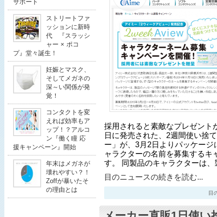
サポート
ストリートファ
ッションに新時
代 『スラッシ
ャー × ポコ
プ』堂々誕生！
妊娠とマスク、
そしてメガネの
深～い関係が発
覚！
コンタクトを変
えれば効率もア
採用されると素敵なプレゼントがも
ップ！？アルコ
日に発売された、2週間使い捨て
ン『働く瞳 応
ー」が、3月2日よりパッケージ
援キャンペーン』開始
ャラクターの名前を募集するキ
す。 同製品のキャラクターは、
年末はメガネが
壊れやすい？！
目のニュースの続きを読む...
Zoffが暴いたそ
の理由とは
目のニ
メーカー直販1日使い捨