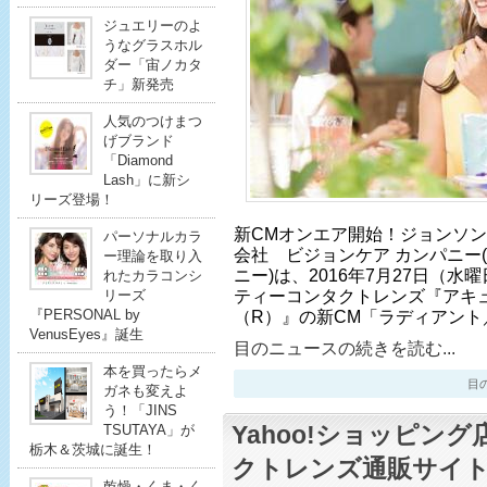
ジュエリーのよ
うなグラスホル
ダー「宙ノカタ
チ」新発売
人気のつけまつ
げブランド
「Diamond
Lash」に新シ
リーズ登場！
新CMオンエア開始！ジョンソ
パーソナルカラ
会社 ビジョンケア カンパニー
ー理論を取り入
ニー)は、2016年7月27日（
れたカラコンシ
ティーコンタクトレンズ『アキ
リーズ
『PERSONAL by
（R）』の新CM「ラディアント
VenusEyes』誕生
目のニュースの続きを読む...
本を買ったらメ
目のニ
ガネも変えよ
う！「JINS
Yahoo!ショッピン
TSUTAYA」が
栃木＆茨城に誕生！
クトレンズ通販サイ
乾燥・くま・く