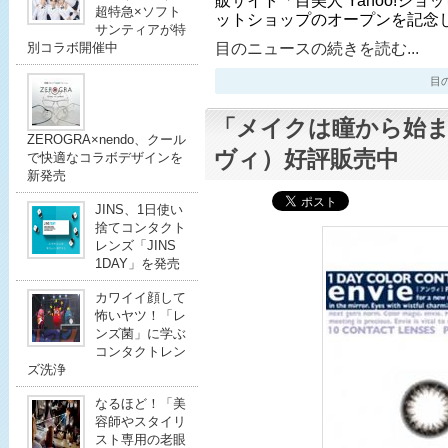
販サイト「目美人 Yahoo!シ
超特急×ソフト
ットショップのオープンを記念
サンティアが特
目のニュースの続きを読む...
別コラボ開催中
目のニ
「メイクは瞳から始まる
ZEROGRA×nendo、クール
ヴィ）好評販売中
で快適なコラボデザインを
新発売
JINS、1日使い
捨てコンタクト
レンズ「JINS
1DAY」を発売
カワイイ顔して
怖いヤツ！「レ
ンズ菌」に学ぶ
コンタクトレン
ズ洗浄
なるほど！「美
容師やスタイリ
スト専用の老眼