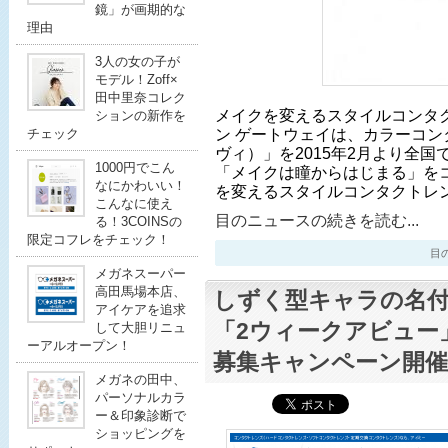
鏡」が画期的な
理由
3人の女の子が
モデル！Zoff×
田中里奈コレク
メイクを変えるスタイルコンタ
ションの新作を
ン ゲートウェイは、カラーコンタ
チェック
ヴィ）」を2015年2月より全
1000円でこん
「メイクは瞳からはじまる」を
なにかわいい！
を変えるスタイルコンタクトレ
こんなに使え
目のニュースの続きを読む...
る！3COINSの
限定コフレをチェック！
目のニ
メガネスーパー
高田馬場本店、
しずく型キャラの名
アイケアを追求
「2ウィークアビュー
して大胆リニュ
ーアルオープン！
募集キャンペーン開催
メガネの田中、
パーソナルカラ
ー＆印象診断で
ショッピングを