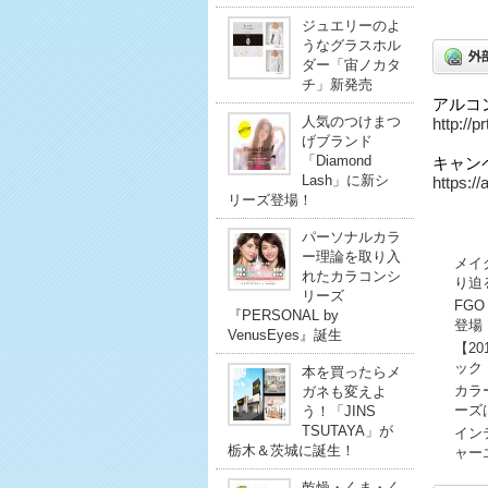
ジュエリーのよ
うなグラスホル
ダー「宙ノカタ
チ」新発売
アルコ
人気のつけまつ
http://
げブランド
「Diamond
キャン
Lash」に新シ
https://
リーズ登場！
パーソナルカラ
ー理論を取り入
メイ
れたカラコンシ
り迫
リーズ
FG
『PERSONAL by
登場
VenusEyes』誕生
【2
ック
本を買ったらメ
カラ
ガネも変えよ
ーズ
う！「JINS
TSUTAYA」が
イン
栃木＆茨城に誕生！
ャー
乾燥・くま・く