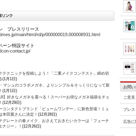
ン プレスリリース
prtimes.jp/main/html/rd/p/000000019.000008931.html
ペーン特設サイト
alcon-contact.jp/
クテクニックを投稿しよう！「二重メイクコンテスト」締め切
る
(1月1日)
O・マシュのコラボメガネ、よりシンプル＆そっくりになって新
お問い
！
(1月1日)
018】好きなメガネを選べる！スーパーお得なメガネ福袋をチェ
ご意見
！
(12月29日)
ーコンタクトブランド「ビュームワンデー」に新色登場！ミュ
プレス
は本田翼さんに決定！
(12月28日)
テグレートの春メイク、おさえておきたいカラーは「フューチ
広告に
エナジー」！
(12月26日)