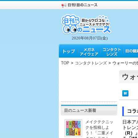
2026年08月07日(金)
TOP
>
コンタクトレンズ
>
ウォーリーの
ウォ
目のニュース新着
コラ
メイクテクニッ
日本ア
クを投稿しよ
トレン
う！「二重メイ
（R）