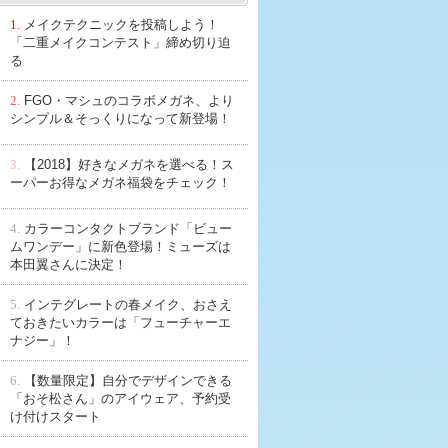
1.
メイクテクニックを投稿しよう！
「二重メイクコンテスト」締め切り迫
る
2.
FGO・マシュのコラボメガネ、より
シンプル＆そっくりになって新登場！
3.
【2018】好きなメガネを選べる！ス
ーパーお得なメガネ福袋をチェック！
4.
カラーコンタクトブランド「ビュー
ムワンデー」に新色登場！ミューズは
本田翼さんに決定！
5.
インテグレートの春メイク、おさえ
ておきたいカラーは「フューチャーエ
ナジー」！
6.
【数量限定】自分でデザインできる
「おそ松さん」のアイウェア、予約受
け付けスタート