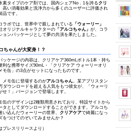
水素タイプのケア剤では、国内シェアNo．1を誇る
クリ
。高い消毒効果と洗浄力から多くのユーザーに評価され
製品です。
コラボでは、世界中で親しまれている
「ウォーリー」
社オリジナルキャラクターの
「アルコちゃん」
が、コラ
ションパッケージとして夢の共演を果たしました。
コちゃんが大変身！？
パッケージの内容は、クリアケア360mLボトル1本・持ち
便利な携帯サイズ90mL・「クリアケア ウォーリーオリ
メモ缶」の3点がセットになったものです。
、メモ缶に登場するのが
アルコちゃん
。某アプリスタン
0万ダウンロードを超える人気をもつ彼女が、「ウォーリ
がせ！」バージョンで登場します。
モ缶のデザインは2種類用意されており、特設サイトから
ータとしてダウンロードすることができます。アルコち
迷い込んだウォーリーの世界、
クリアケア
で綺麗になっ
ズをつけてのぞいてみませんか？
はプレスリリースより）