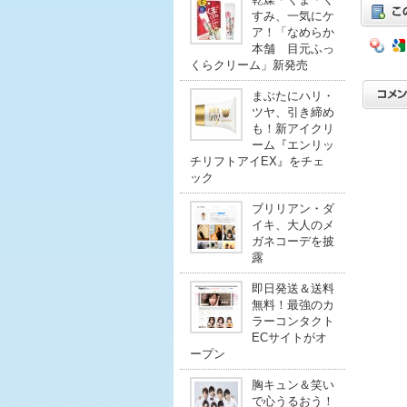
すみ、一気にケ
ア！「なめらか
本舗 目元ふっ
くらクリーム」新発売
まぶたにハリ・
ツヤ、引き締め
も！新アイクリ
ーム『エンリッ
チリフトアイEX』をチェ
ック
ブリリアン・ダ
イキ、大人のメ
ガネコーデを披
露
即日発送＆送料
無料！最強のカ
ラーコンタクト
ECサイトがオ
ープン
胸キュン＆笑い
で心うるおう！