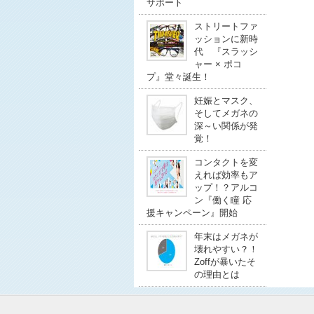
サポート
ストリートファ
ッションに新時
代 『スラッシ
ャー × ポコ
プ』堂々誕生！
妊娠とマスク、
そしてメガネの
深～い関係が発
覚！
コンタクトを変
えれば効率もア
ップ！？アルコ
ン『働く瞳 応
援キャンペーン』開始
年末はメガネが
壊れやすい？！
Zoffが暴いたそ
の理由とは