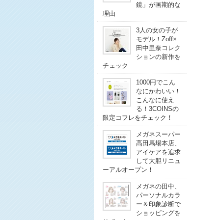
鏡」が画期的な
理由
3人の女の子が
モデル！Zoff×
田中里奈コレク
ションの新作を
チェック
1000円でこん
なにかわいい！
こんなに使え
る！3COINSの
限定コフレをチェック！
メガネスーパー
高田馬場本店、
アイケアを追求
して大胆リニュ
ーアルオープン！
メガネの田中、
パーソナルカラ
ー＆印象診断で
ショッピングを