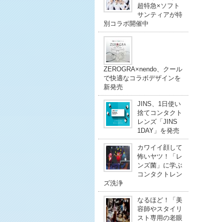
超特急×ソフト
サンティアが特
別コラボ開催中
ZEROGRA×nendo、クール
で快適なコラボデザインを
新発売
JINS、1日使い
捨てコンタクト
レンズ「JINS
1DAY」を発売
カワイイ顔して
怖いヤツ！「レ
ンズ菌」に学ぶ
コンタクトレン
ズ洗浄
なるほど！「美
容師やスタイリ
スト専用の老眼