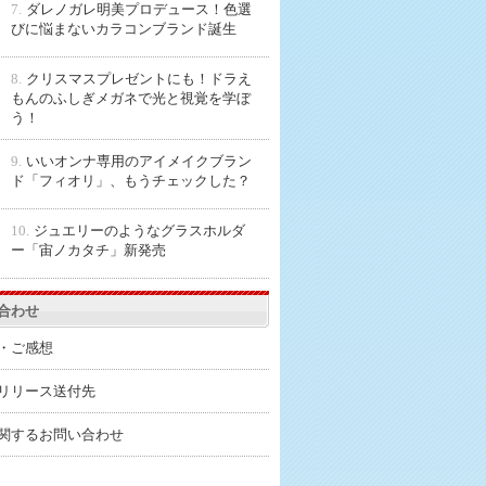
7.
ダレノガレ明美プロデュース！色選
びに悩まないカラコンブランド誕生
8.
クリスマスプレゼントにも！ドラえ
もんのふしぎメガネで光と視覚を学ぼ
う！
9.
いいオンナ専用のアイメイクブラン
ド「フィオリ」、もうチェックした？
10.
ジュエリーのようなグラスホルダ
ー「宙ノカタチ」新発売
合わせ
・ご感想
リリース送付先
関するお問い合わせ