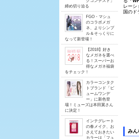
クコンテスト」
る
「W
締め切り迫る
レーシ
国のド
FGO・マシュ
のコラボメガ
ネ、よりシンプ
ル＆そっくりに
なって新登場！
【2018】好き
なメガネを選べ
る！スーパーお
得なメガネ福袋
をチェック！
カラーコンタク
トブランド「ビ
ュームワンデ
ー」に新色登
場！ミューズは本田翼さん
に決定！
インテグレート
の春メイク、お
みん
さえておきたい
カラーは「フュ