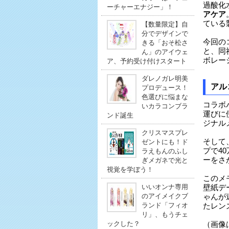
過酸化
ーチャーエナジー」！
アケア
ている
【数量限定】自
分でデザインで
今回の
きる「おそ松さ
と、同
ん」のアイウェ
ボレー
ア、予約受け付けスタート
ダレノガレ明美
アル
プロデュース！
色選びに悩まな
コラボ
いカラコンブラ
運びに
ンド誕生
ジナル
クリスマスプレ
そして
ゼントにも！ド
プで4
ラえもんのふし
ーをさ
ぎメガネで光と
視覚を学ぼう！
このメ
いいオンナ専用
壁紙デ
のアイメイクブ
ゃんが
ランド「フィオ
たレン
リ」、もうチェ
ックした？
（画像