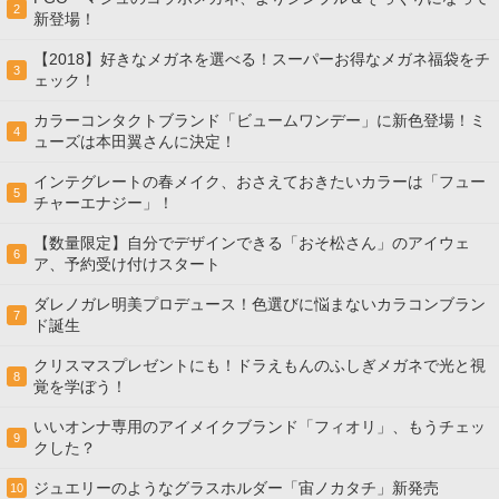
2
新登場！
【2018】好きなメガネを選べる！スーパーお得なメガネ福袋をチ
3
ェック！
カラーコンタクトブランド「ビュームワンデー」に新色登場！ミ
4
ューズは本田翼さんに決定！
インテグレートの春メイク、おさえておきたいカラーは「フュー
5
チャーエナジー」！
【数量限定】自分でデザインできる「おそ松さん」のアイウェ
6
ア、予約受け付けスタート
ダレノガレ明美プロデュース！色選びに悩まないカラコンブラン
7
ド誕生
クリスマスプレゼントにも！ドラえもんのふしぎメガネで光と視
8
覚を学ぼう！
いいオンナ専用のアイメイクブランド「フィオリ」、もうチェッ
9
クした？
ジュエリーのようなグラスホルダー「宙ノカタチ」新発売
10