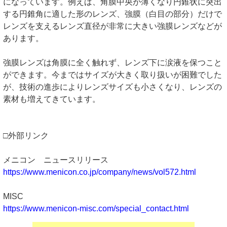
になっています。例えば、角膜中央が薄くなり円錐状に突出
する円錐角に適した形のレンズ、強膜（白目の部分）だけで
レンズを支えるレンズ直径が非常に大きい強膜レンズなどが
あります。
強膜レンズは角膜に全く触れず、レンズ下に涙液を保つこと
ができます。今まではサイズが大きく取り扱いが困難でした
が、技術の進歩によりレンズサイズも小さくなり、レンズの
素材も増えてきています。
□外部リンク
メニコン ニュースリリース
https://www.menicon.co.jp/company/news/vol572.html
MISC
https://www.menicon-misc.com/special_contact.html