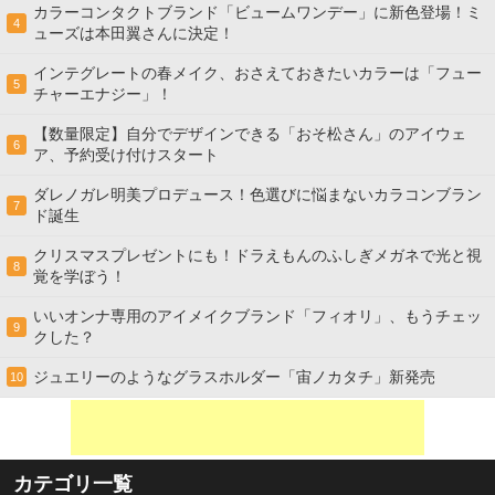
カラーコンタクトブランド「ビュームワンデー」に新色登場！ミ
4
ューズは本田翼さんに決定！
インテグレートの春メイク、おさえておきたいカラーは「フュー
5
チャーエナジー」！
【数量限定】自分でデザインできる「おそ松さん」のアイウェ
6
ア、予約受け付けスタート
ダレノガレ明美プロデュース！色選びに悩まないカラコンブラン
7
ド誕生
クリスマスプレゼントにも！ドラえもんのふしぎメガネで光と視
8
覚を学ぼう！
いいオンナ専用のアイメイクブランド「フィオリ」、もうチェッ
9
クした？
ジュエリーのようなグラスホルダー「宙ノカタチ」新発売
10
カテゴリ一覧