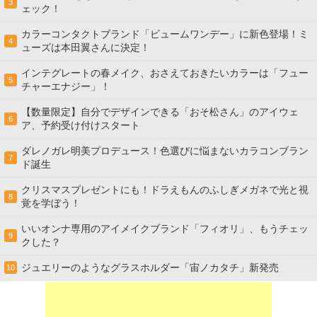
3
ェック！
カラーコンタクトブランド「ビュームワンデー」に新色登場！ミ
4
ューズは本田翼さんに決定！
インテグレートの春メイク、おさえておきたいカラーは「フュー
5
チャーエナジー」！
【数量限定】自分でデザインできる「おそ松さん」のアイウェ
6
ア、予約受け付けスタート
ダレノガレ明美プロデュース！色選びに悩まないカラコンブラン
7
ド誕生
クリスマスプレゼントにも！ドラえもんのふしぎメガネで光と視
8
覚を学ぼう！
いいオンナ専用のアイメイクブランド「フィオリ」、もうチェッ
9
クした？
ジュエリーのようなグラスホルダー「宙ノカタチ」新発売
10