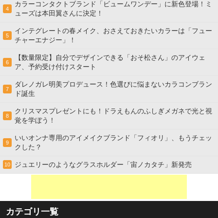
カラーコンタクトブランド「ビュームワンデー」に新色登場！ミ
4
ューズは本田翼さんに決定！
インテグレートの春メイク、おさえておきたいカラーは「フュー
5
チャーエナジー」！
【数量限定】自分でデザインできる「おそ松さん」のアイウェ
6
ア、予約受け付けスタート
ダレノガレ明美プロデュース！色選びに悩まないカラコンブラン
7
ド誕生
クリスマスプレゼントにも！ドラえもんのふしぎメガネで光と視
8
覚を学ぼう！
いいオンナ専用のアイメイクブランド「フィオリ」、もうチェッ
9
クした？
ジュエリーのようなグラスホルダー「宙ノカタチ」新発売
10
カテゴリ一覧