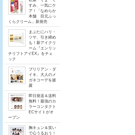
すみ、一気にケ
ア！「なめらか
本舗 目元ふっ
くらクリーム」新発売
まぶたにハリ・
ツヤ、引き締め
も！新アイクリ
ーム『エンリッ
チリフトアイEX』をチェ
ック
ブリリアン・ダ
イキ、大人のメ
ガネコーデを披
露
即日発送＆送料
無料！最強のカ
ラーコンタクト
ECサイトがオ
ープン
胸キュン＆笑い
で心うるおう！