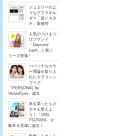
ジュエリーのよ
うなグラスホル
ダー「宙ノカタ
チ」新発売
人気のつけまつ
げブランド
「Diamond
Lash」に新シ
リーズ登場！
パーソナルカラ
ー理論を取り入
れたカラコンシ
リーズ
『PERSONAL by
VenusEyes』誕生
本を買ったらメ
ガネも変えよ
う！「JINS
TSUTAYA」が
栃木＆茨城に誕生！
乾燥・くま・く