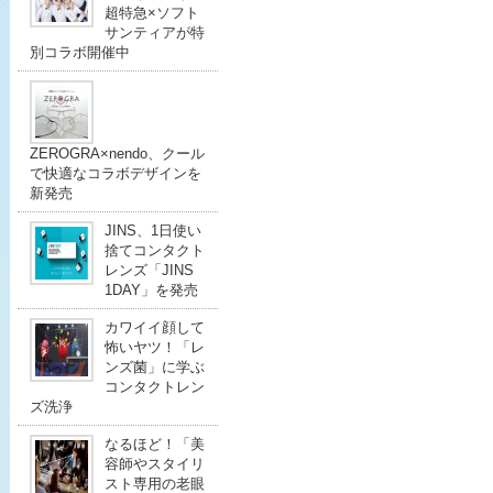
超特急×ソフト
サンティアが特
別コラボ開催中
ZEROGRA×nendo、クール
で快適なコラボデザインを
新発売
JINS、1日使い
捨てコンタクト
レンズ「JINS
1DAY」を発売
カワイイ顔して
怖いヤツ！「レ
ンズ菌」に学ぶ
コンタクトレン
ズ洗浄
なるほど！「美
容師やスタイリ
スト専用の老眼