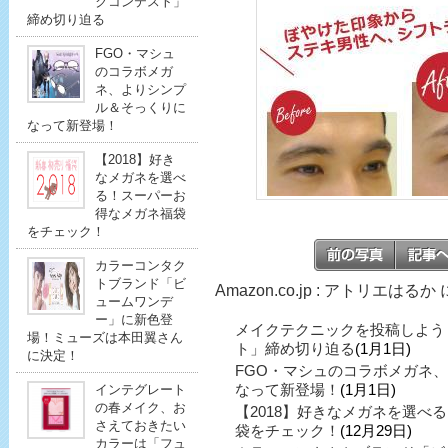
クコンテスト」
締め切り迫る
FGO・マシュ
のコラボメガ
ネ、よりシンプ
ル＆そっくりに
なって新登場！
【2018】好き
なメガネを選べ
る！スーパーお
得なメガネ福袋
をチェック！
カラーコンタク
トブランド「ビ
Amazon.co.jp : アトリエは
ュームワンデ
ー」に新色登
メイクテクニックを投稿しよう
場！ミューズは本田翼さん
ト」締め切り迫る
(1月1日)
に決定！
FGO・マシュのコラボメガネ
なって新登場！
(1月1日)
インテグレート
の春メイク、お
【2018】好きなメガネを選べ
さえておきたい
袋をチェック！
(12月29日)
カラーは「フュ