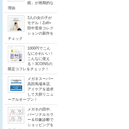
鏡」が画期的な
理由
3人の女の子が
モデル！Zoff×
田中里奈コレク
ションの新作を
チェック
1000円でこん
なにかわいい！
こんなに使え
る！3COINSの
限定コフレをチェック！
メガネスーパー
高田馬場本店、
アイケアを追求
して大胆リニュ
ーアルオープン！
メガネの田中、
パーソナルカラ
ー＆印象診断で
ショッピングを