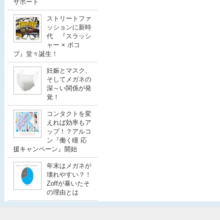
サポート
ストリートファ
ッションに新時
代 『スラッシ
ャー × ポコ
プ』堂々誕生！
妊娠とマスク、
そしてメガネの
深～い関係が発
覚！
コンタクトを変
えれば効率もア
ップ！？アルコ
ン『働く瞳 応
援キャンペーン』開始
年末はメガネが
壊れやすい？！
Zoffが暴いたそ
の理由とは