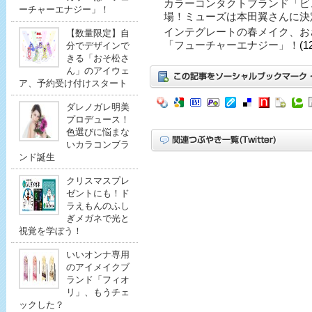
カラーコンタクトブランド「ビ
ーチャーエナジー」！
場！ミューズは本田翼さんに決
インテグレートの春メイク、お
【数量限定】自
「フューチャーエナジー」！
(1
分でデザインで
きる「おそ松さ
ん」のアイウェ
ア、予約受け付けスタート
ダレノガレ明美
プロデュース！
色選びに悩まな
いカラコンブラ
ンド誕生
クリスマスプレ
ゼントにも！ド
ラえもんのふし
ぎメガネで光と
視覚を学ぼう！
いいオンナ専用
のアイメイクブ
ランド「フィオ
リ」、もうチェ
ックした？