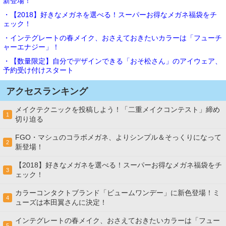
新登場！
・【2018】好きなメガネを選べる！スーパーお得なメガネ福袋をチ
ェック！
・インテグレートの春メイク、おさえておきたいカラーは「フューチ
ャーエナジー」！
・【数量限定】自分でデザインできる「おそ松さん」のアイウェア、
予約受け付けスタート
アクセスランキング
メイクテクニックを投稿しよう！「二重メイクコンテスト」締め
1
切り迫る
FGO・マシュのコラボメガネ、よりシンプル＆そっくりになって
2
新登場！
【2018】好きなメガネを選べる！スーパーお得なメガネ福袋をチ
3
ェック！
カラーコンタクトブランド「ビュームワンデー」に新色登場！ミ
4
ューズは本田翼さんに決定！
インテグレートの春メイク、おさえておきたいカラーは「フュー
5