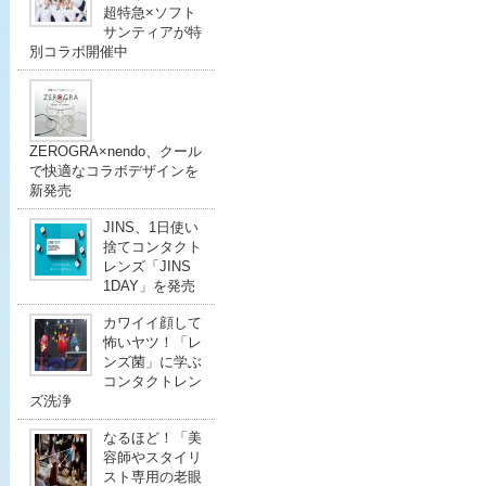
超特急×ソフト
サンティアが特
別コラボ開催中
ZEROGRA×nendo、クール
で快適なコラボデザインを
新発売
JINS、1日使い
捨てコンタクト
レンズ「JINS
1DAY」を発売
カワイイ顔して
怖いヤツ！「レ
ンズ菌」に学ぶ
コンタクトレン
ズ洗浄
なるほど！「美
容師やスタイリ
スト専用の老眼