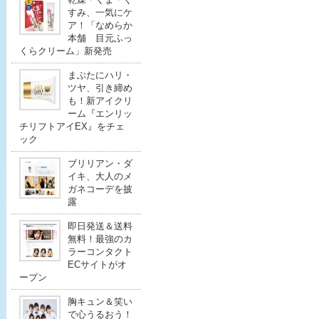
すみ、一気にケ
ア！「なめらか
本舗 目元ふっ
くらクリーム」新発売
まぶたにハリ・
ツヤ、引き締め
も！新アイクリ
ーム『エンリッ
チリフトアイEX』をチェ
ック
ブリリアン・ダ
イキ、大人のメ
ガネコーデを披
露
即日発送＆送料
無料！最強のカ
ラーコンタクト
ECサイトがオ
ープン
胸キュン＆笑い
で心うるおう！