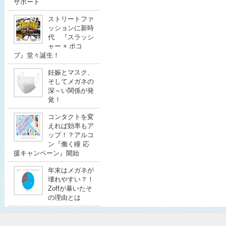
サポート
ストリートファ
ッションに新時
代 『スラッシ
ャー × ポコ
プ』堂々誕生！
妊娠とマスク、
そしてメガネの
深～い関係が発
覚！
コンタクトを変
えれば効率もア
ップ！？アルコ
ン『働く瞳 応
援キャンペーン』開始
年末はメガネが
壊れやすい？！
Zoffが暴いたそ
の理由とは