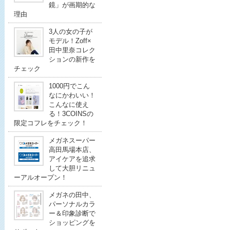
鏡」が画期的な
理由
3人の女の子が
モデル！Zoff×
田中里奈コレク
ションの新作を
チェック
1000円でこん
なにかわいい！
こんなに使え
る！3COINSの
限定コフレをチェック！
メガネスーパー
高田馬場本店、
アイケアを追求
して大胆リニュ
ーアルオープン！
メガネの田中、
パーソナルカラ
ー＆印象診断で
ショッピングを