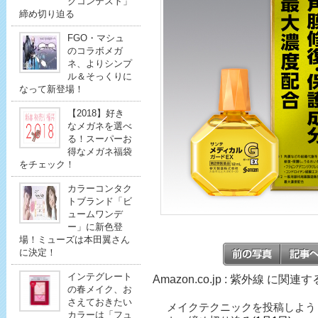
クコンテスト」
締め切り迫る
FGO・マシュ
のコラボメガ
ネ、よりシンプ
ル＆そっくりに
なって新登場！
【2018】好き
なメガネを選べ
る！スーパーお
得なメガネ福袋
をチェック！
カラーコンタク
トブランド「ビ
ュームワンデ
ー」に新色登
場！ミューズは本田翼さん
に決定！
インテグレート
Amazon.co.jp : 紫外線 に関連
の春メイク、お
さえておきたい
メイクテクニックを投稿しよう
カラーは「フュ