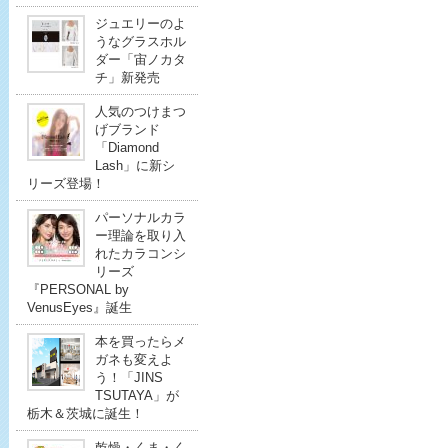
ジュエリーのよ
うなグラスホル
ダー「宙ノカタ
チ」新発売
人気のつけまつ
げブランド
「Diamond
Lash」に新シ
リーズ登場！
パーソナルカラ
ー理論を取り入
れたカラコンシ
リーズ
『PERSONAL by
VenusEyes』誕生
本を買ったらメ
ガネも変えよ
う！「JINS
TSUTAYA」が
栃木＆茨城に誕生！
乾燥・くま・く