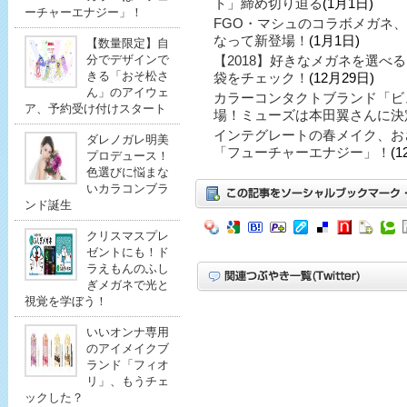
ト」締め切り迫る
(1月1日)
ーチャーエナジー」！
FGO・マシュのコラボメガネ
なって新登場！
(1月1日)
【数量限定】自
【2018】好きなメガネを選べ
分でデザインで
きる「おそ松さ
袋をチェック！
(12月29日)
ん」のアイウェ
カラーコンタクトブランド「ビ
ア、予約受け付けスタート
場！ミューズは本田翼さんに決
インテグレートの春メイク、お
ダレノガレ明美
「フューチャーエナジー」！
(1
プロデュース！
色選びに悩まな
いカラコンブラ
ンド誕生
クリスマスプレ
ゼントにも！ド
ラえもんのふし
ぎメガネで光と
視覚を学ぼう！
いいオンナ専用
のアイメイクブ
ランド「フィオ
リ」、もうチェ
ックした？