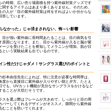
らの時期、広い売り場面積を持つ紫外線対策グッズです
に関するアイテムはあまり多くありません。そのため、
上の人が「目の紫外線対策は何をすればよいか分からな
回答しています。
らなかった」じゃ済まされない、怖～い影響
、目が強い紫外線に長時間あたることは、目の病気を引
す原因になります。また、目から紫外線が入ると脳が紫
メージを受けたことを察知してメラニンが増加。肌が日
るという実験結果も出ているのです。
イン性だけじゃダメ！サングラス選びのポイントと
の杉本由佳先生によれば、特に注意が必要な時間帯は、
角度から直接目に紫外線が入りやすい朝と夕方。たとえ
日でも、UVカット機能が充分なサングラスをかけるなど
することが大切だそうです。
ラスを選ぶ際はフレームが大きめで、しっかりと目の周
カバーしてくれるデザインがオススメ。隙間から紫外線
込むことを防いでくれます。