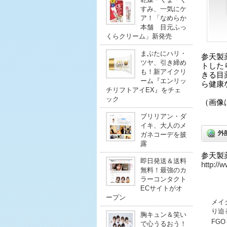
すみ、一気にケ
ア！「なめらか
本舗 目元ふっ
くらクリーム」新発売
まぶたにハリ・
参天製
ツヤ、引き締め
トした
も！新アイクリ
きる目
ーム『エンリッ
ら健康
チリフトアイEX』をチェ
ック
（画像
ブリリアン・ダ
イキ、大人のメ
ガネコーデを披
露
参天製
即日発送＆送料
http://
無料！最強のカ
ラーコンタクト
ECサイトがオ
ープン
メイ
り迫
胸キュン＆笑い
FG
で心うるおう！