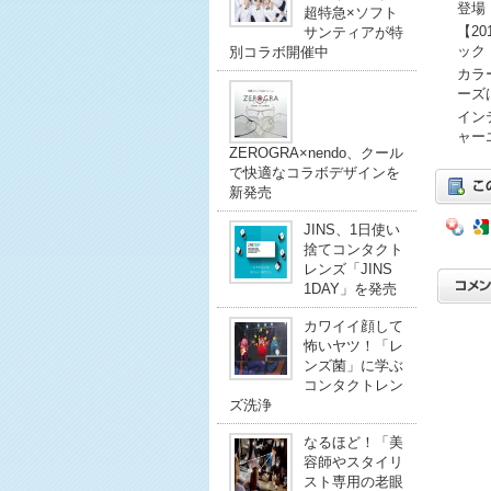
登場
超特急×ソフト
【2
サンティアが特
ック
別コラボ開催中
カラ
ーズ
イン
ャー
ZEROGRA×nendo、クール
で快適なコラボデザインを
新発売
JINS、1日使い
捨てコンタクト
レンズ「JINS
1DAY」を発売
カワイイ顔して
怖いヤツ！「レ
ンズ菌」に学ぶ
コンタクトレン
ズ洗浄
なるほど！「美
容師やスタイリ
スト専用の老眼