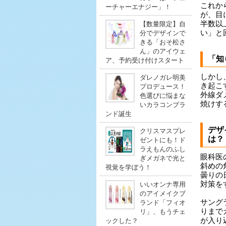
これか
ーチャーエナジー」！
が、目
半数以
【数量限定】自
い」と
分でデザインで
きる「おそ松さ
ん」のアイウェ
「知
ア、予約受け付けスタート
しかし
ダレノガレ明美
き起こ
プロデュース！
外線ダ
色選びに悩まな
焼けす
いカラコンブラ
ンド誕生
デザ
クリスマスプレ
は？
ゼントにも！ド
ラえもんのふし
眼科医
ぎメガネで光と
斜めの
視覚を学ぼう！
曇りの
対策を
いいオンナ専用
のアイメイクブ
サング
ランド「フィオ
りまで
リ」、もうチェ
が入り
ックした？