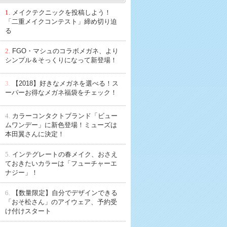
1.
メイクテクニックを投稿しよう！
「二重メイクコンテスト」締め切り迫
る
2.
FGO・マシュのコラボメガネ、より
シンプル＆そっくりになって新登場！
3.
【2018】好きなメガネを選べる！ス
ーパーお得なメガネ福袋をチェック！
4.
カラーコンタクトブランド「ビュー
ムワンデー」に新色登場！ミューズは
本田翼さんに決定！
5.
インテグレートの春メイク、おさえ
ておきたいカラーは「フューチャーエ
ナジー」！
6.
【数量限定】自分でデザインできる
「おそ松さん」のアイウェア、予約受
け付けスタート