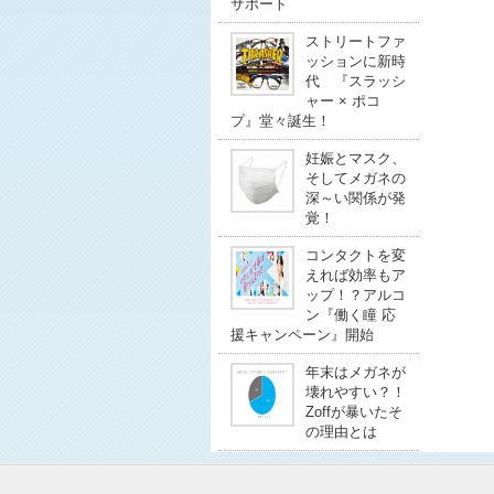
サポート
ストリートファ
ッションに新時
代 『スラッシ
ャー × ポコ
プ』堂々誕生！
妊娠とマスク、
そしてメガネの
深～い関係が発
覚！
コンタクトを変
えれば効率もア
ップ！？アルコ
ン『働く瞳 応
援キャンペーン』開始
年末はメガネが
壊れやすい？！
Zoffが暴いたそ
の理由とは