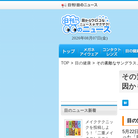
2026年08月07日(金)
TOP
>
目の健康
>
その素敵なサングラス
その
因か
目のニュース新着
目の
メイクテクニッ
クを投稿しよ
5月2
う！「二重メイ
った「