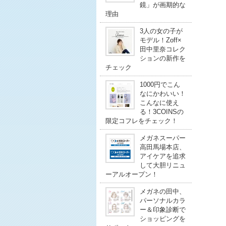
鏡」が画期的な
理由
3人の女の子が
モデル！Zoff×
田中里奈コレク
ションの新作を
チェック
1000円でこん
なにかわいい！
こんなに使え
る！3COINSの
限定コフレをチェック！
メガネスーパー
高田馬場本店、
アイケアを追求
して大胆リニュ
ーアルオープン！
メガネの田中、
パーソナルカラ
ー＆印象診断で
ショッピングを