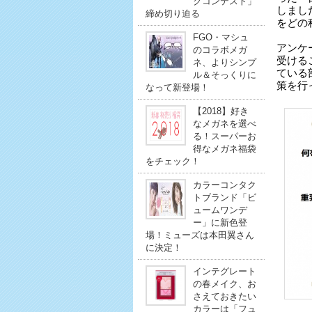
クコンテスト」
しまし
締め切り迫る
をどの
FGO・マシュ
アンケ
のコラボメガ
受ける
ネ、よりシンプ
ている
ル＆そっくりに
策を行
なって新登場！
【2018】好き
なメガネを選べ
る！スーパーお
得なメガネ福袋
をチェック！
カラーコンタク
トブランド「ビ
ュームワンデ
ー」に新色登
場！ミューズは本田翼さん
に決定！
インテグレート
の春メイク、お
さえておきたい
カラーは「フュ