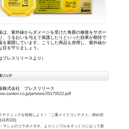
薬は、紫外線からダメージを受けた角膜の修復をサポー
り、うるおいを与えて保護したりといった効果が期待で
薬を展開しています。こうした商品も併用し、紫外線か
な目を守りましょう。
はプレスリリースより）
薬株式会社 プレスリリース
www.santen.co.jp/ja/news/20170522.pdf
クテクニックを投稿しよう！「二重メイクコンテスト」締め切
る
(1月1日)
O・マシュのコラボメガネ、よりシンプル＆そっくりになって新