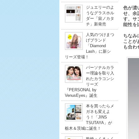
ジュエリーのよ
色が濃
うなグラスホル
せ、余
ダー「宙ノカタ
す。サ
チ」新発売
能性を
人気のつけまつ
ちなみ
げブランド
ことが
「Diamond
も合わ
Lash」に新シ
リーズ登場！
パーソナルカラ
ー理論を取り入
れたカラコンシ
リーズ
『PERSONAL by
VenusEyes』誕生
本を買ったらメ
ガネも変えよ
う！「JINS
TSUTAYA」が
栃木＆茨城に誕生！
乾燥・くま・く