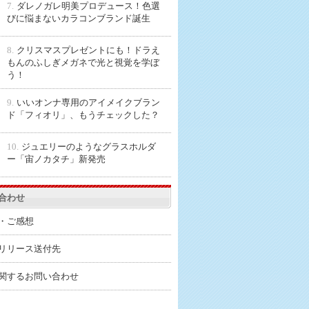
7.
ダレノガレ明美プロデュース！色選
びに悩まないカラコンブランド誕生
8.
クリスマスプレゼントにも！ドラえ
もんのふしぎメガネで光と視覚を学ぼ
う！
9.
いいオンナ専用のアイメイクブラン
ド「フィオリ」、もうチェックした？
10.
ジュエリーのようなグラスホルダ
ー「宙ノカタチ」新発売
合わせ
・ご感想
リリース送付先
関するお問い合わせ