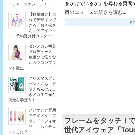
をかけているか」を尋ねる質問で
ーチャーエナジー」！
目のニュースの続きを読む...
【数量限定】自
分でデザインで
目のニ
きる「おそ松さ
ん」のアイウェ
ア、予約受け付けスタート
ダレノガレ明美
プロデュース！
色選びに悩まな
いカラコンブラ
ンド誕生
クリスマスプレ
ゼントにも！ド
ラえもんのふし
ぎメガネで光と
視覚を学ぼう！
いいオンナ専用
のアイメイクブ
フレームをタッチ！
ランド「フィオ
リ」、もうチェ
世代アイウェア「Touc
ックした？