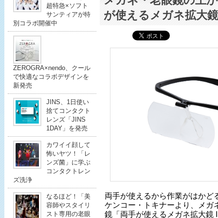
メガネ・老眼鏡の上か
超特急×ソフト
が使えるメガネ拡大鏡
サンティアが特
別コラボ開催中
ZEROGRA×nendo、クール
で快適なコラボデザインを
新発売
JINS、1日使い
捨てコンタクト
レンズ「JINS
1DAY」を発売
カワイイ顔して
怖いヤツ！「レ
ンズ菌」に学ぶ
コンタクトレン
ズ洗浄
両手が使えるから作業がはかどる
なるほど！「美
ケンコー・トキナーより、メガ
容師やスタイリ
鏡「両手が使えるメガネ拡大鏡 II
スト専用の老眼