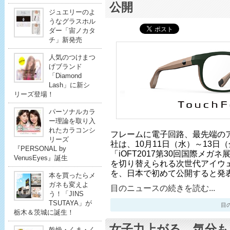
公開
ジュエリーのよ
うなグラスホル
ダー「宙ノカタ
チ」新発売
人気のつけまつ
げブランド
「Diamond
Lash」に新シ
リーズ登場！
パーソナルカラ
ー理論を取り入
れたカラコンシ
フレームに電子回路、最先端の
リーズ
社は、10月11日（水）～13日
『PERSONAL by
「iOFT2017第30回国際メ
VenusEyes』誕生
を切り替えられる次世代アイウェア「T
を、日本で初めて公開すると発表し
本を買ったらメ
ガネも変えよ
目のニュースの続きを読む...
う！「JINS
TSUTAYA」が
目のニ
栃木＆茨城に誕生！
女子力上がる、気分も
乾燥・くま・く