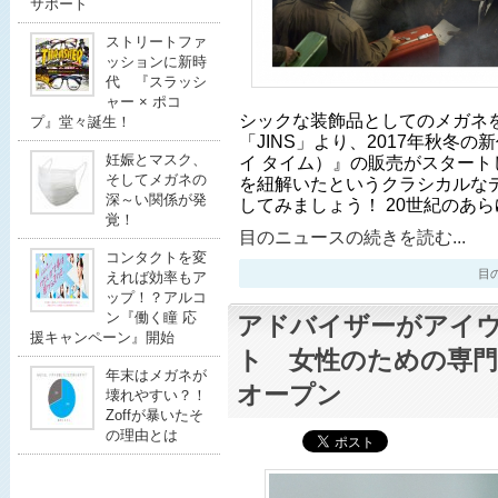
サポート
ストリートファ
ッションに新時
代 『スラッシ
ャー × ポコ
シックな装飾品としてのメガネ
プ』堂々誕生！
「JINS」より、2017年秋冬の新作
妊娠とマスク、
イ タイム）』の販売がスタート
そしてメガネの
を紐解いたというクラシカルな
深～い関係が発
してみましょう！ 20世紀のあ
覚！
目のニュースの続きを読む...
コンタクトを変
目のニ
えれば効率もア
ップ！？アルコ
ン『働く瞳 応
アドバイザーがアイ
援キャンペーン』開始
ト 女性のための専
年末はメガネが
オープン
壊れやすい？！
Zoffが暴いたそ
の理由とは