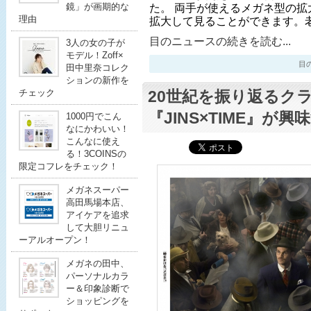
た。 両手が使えるメガネ型の拡
鏡」が画期的な
理由
拡大して見ることができます。
目のニュースの続きを読む...
3人の女の子が
モデル！Zoff×
目のニ
田中里奈コレク
ションの新作を
20世紀を振り返るク
チェック
『JINS×TIME』が
1000円でこん
なにかわいい！
こんなに使え
る！3COINSの
限定コフレをチェック！
メガネスーパー
高田馬場本店、
アイケアを追求
して大胆リニュ
ーアルオープン！
メガネの田中、
パーソナルカラ
ー＆印象診断で
ショッピングを