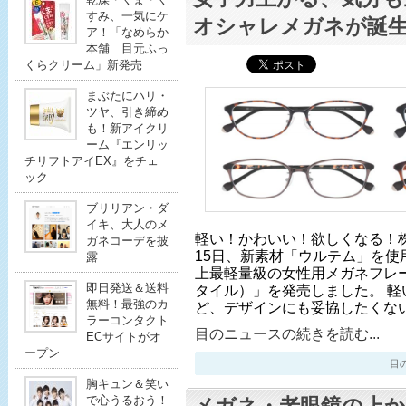
すみ、一気にケ
オシャレメガネが誕
ア！「なめらか
本舗 目元ふっ
くらクリーム」新発売
まぶたにハリ・
ツヤ、引き締め
も！新アイクリ
ーム『エンリッ
チリフトアイEX』をチェ
ック
ブリリアン・ダ
イキ、大人のメ
軽い！かわいい！欲しくなる！
ガネコーデを披
15日、新素材「ウルテム」を使
露
上最軽量級の女性用メガネフレーム
即日発送＆送料
タイル）」を発売しました。 軽
無料！最強のカ
ど、デザインにも妥協したくな
ラーコンタクト
目のニュースの続きを読む...
ECサイトがオ
ープン
目のニ
胸キュン＆笑い
で心うるおう！