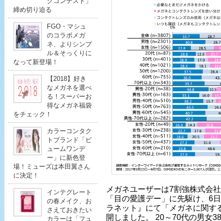
クコンテスト」
締め切り迫る
FGO・マシュ
のコラボメガ
ネ、よりシンプ
ル＆そっくりに
なって新登場！
【2018】好き
なメガネを選べ
る！スーパーお
得なメガネ福袋
をチェック！
カラーコンタク
トブランド「ビ
ュームワンデ
ー」に新色登
場！ミューズは本田翼さん
に決定！
メガネユーザーは7割強株式会社
インテグレート
「目の愛護デー」に先駆け、6日
の春メイク、お
ラネット』にて「メガネに関す
さえておきたい
開しました。 20～70代の男女
カラーは「フュ