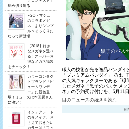
クコンテスト」
締め切り迫る
FGO・マシュ
のコラボメガ
ネ、よりシンプ
ル＆そっくりに
なって新登場！
【2018】好き
なメガネを選べ
る！スーパーお
得なメガネ福袋
をチェック！
職人の技術が光る逸品バンダイ
「プレミアムバンダイ」では、
カラーコンタク
の人気キャラクターである「緑
トブランド「ビ
したメガネ『黒子のバスケ メゾ
ュームワンデ
ネ』の予約受け付けを、5月11
ー」に新色登
場！ミューズは本田翼さん
目のニュースの続きを読む...
に決定！
目のニ
インテグレート
の春メイク、お
さえておきたい
カラーは「フュ