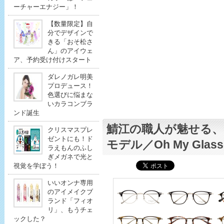
ーチャーエナジー」！
【数量限定】自
分でデザインで
きる「おそ松さ
ん」のアイウェ
ア、予約受け付けスタート
ダレノガレ明美
プロデュース！
色選びに悩まな
いカラコンブラ
ンド誕生
鯖江の職人が魅せる
クリスマスプレ
ゼントにも！ド
モデル／Oh My Glass
ラえもんのふし
ぎメガネで光と
視覚を学ぼう！
いいオンナ専用
のアイメイクブ
ランド「フィオ
リ」、もうチェ
ックした？