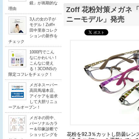
鏡」が画期的な
Zoff 花粉対策メガネ「A
理由
ニーモデル」発売
3人の女の子が
モデル！Zoff×
田中里奈コレク
ションの新作を
チェック
1000円でこん
なにかわいい！
こんなに使え
る！3COINSの
限定コフレをチェック！
メガネスーパー
高田馬場本店、
アイケアを追求
して大胆リニュ
ーアルオープン！
メガネの田中、
パーソナルカラ
ー＆印象診断で
花粉を92.3％カットし防曇レ
ショッピングを