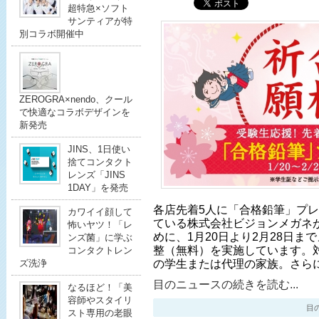
超特急×ソフト
サンティアが特
別コラボ開催中
ZEROGRA×nendo、クール
で快適なコラボデザインを
新発売
JINS、1日使い
捨てコンタクト
レンズ「JINS
1DAY」を発売
各店先着5人に「合格鉛筆」プレ
カワイイ顔して
ている株式会社ビジョンメガネ
怖いヤツ！「レ
めに、1月20日より2月28日ま
ンズ菌」に学ぶ
整（無料）を実施しています。対
コンタクトレン
の学生または代理の家族。さら
ズ洗浄
目のニュースの続きを読む...
なるほど！「美
容師やスタイリ
目のニ
スト専用の老眼