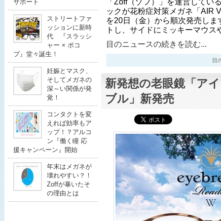
「Zoff（ゾフ）」を運営して
サポート
ックが花粉症対策メガネ「AIR V
ストリートファ
を20日（金）から順次発売します
ッションに新時
トし、サイドにミッキーマウス
代 『スラッシ
目のニュースの続きを読む...
ャー × ポコ
プ』堂々誕生！
目のニ
妊娠とマスク、
そしてメガネの
新発想の老眼鏡「アイ
深～い関係が発
ブル」新発売
覚！
コンタクトを変
えれば効率もア
ップ！？アルコ
ン『働く瞳 応
援キャンペーン』開始
年末はメガネが
壊れやすい？！
Zoffが暴いたそ
の理由とは