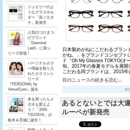
ジュエリーのよ
うなグラスホル
ダー「宙ノカタ
チ」新発売
人気のつけまつ
げブランド
「Diamond
Lash」に新シ
日本製めがねにこだわるブラン
リーズ登場！
がね。」をブランドコンセプト
ド『Oh My Glasses TOKY
パーソナルカラ
旬、2017年の春夏モデルを展
ー理論を取り入
こだわる同ブランドは、2015
れたカラコンシ
リーズ
目のニュースの続きを読む...
『PERSONAL by
VenusEyes』誕生
目のニ
本を買ったらメ
あるとないとでは大
ガネも変えよ
う！「JINS
ルーペが新発売
TSUTAYA」が
栃木＆茨城に誕生！
乾燥・くま・く