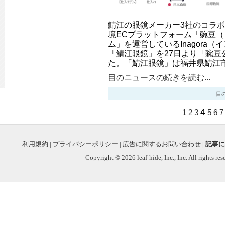
鯖江の眼鏡メーカー3社のコラ
境ECプラットフォーム「豌豆
ム」を運営しているInagora
「鯖江眼鏡」を27日より「豌豆
た。「鯖江眼鏡」は福井県鯖江
目のニュースの続きを読む...
目のニ
4
1
2
3
5
6
7
利用規約
|
プライバシーポリシー
|
広告に関するお問い合わせ
|
記事に
Copyright © 2026 leaf-hide, Inc., Inc. All rights re