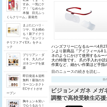
すみ、一気にケ
ア！「なめらか
本舗 目元ふっ
くらクリーム」新発売
まぶたにハリ・
ツヤ、引き締め
も！新アイクリ
ーム『エンリッ
チリフトアイEX』をチェ
ハンズフリーになるルーペ4月2
ック
ンより新商品『アイフィールII 
ブリリアン・ダ
ネのようにかけて使用するルー
イキ、大人のメ
大の特徴です。 爪の手入れや読
ガネコーデを披
作業など、細かい作業ほど手指
露
目のニュースの続きを読む...
即日発送＆送料
目のニ
無料！最強のカ
ラーコンタクト
ECサイトがオ
ビジョンメガネ メガ
ープン
調整で高校受験生応援
胸キュン＆笑い
で心うるおう！