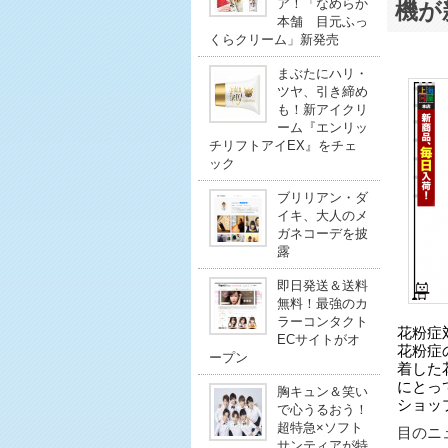
ア！「なめらか
機が
本舗 目元ふっ
くらクリーム」新発売
まぶたにハリ・
ツヤ、引き締め
も！新アイクリ
ーム『エンリッ
チリフトアイEX』をチェ
ック
ブリリアン・ダ
イキ、大人のメ
ガネコーデを披
露
即日発送＆送料
無料！最強のカ
ラーコンタクト
花粉症
ECサイトがオ
花粉症
ープン
着した
にとっ
胸キュン＆笑い
ショッ
で心うるおう！
超特急×ソフト
目のニュ
サンティアが特