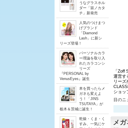
うなグラスホル
ダー「宙ノカタ
チ」新発売
人気のつけまつ
げブランド
「Diamond
Lash」に新シ
リーズ登場！
パーソナルカラ
ー理論を取り入
れたカラコンシ
リーズ
「Zof
『PERSONAL by
運営す
VenusEyes』誕生
リーズか
CLAS
本を買ったらメ
ショッ
ガネも変えよ
う！「JINS
目のニュ
TSUTAYA」が
栃木＆茨城に誕生！
乾燥・くま・く
メガ
すみ、一気にケ