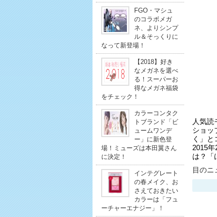
FGO・マシュ
のコラボメガ
ネ、よりシンプ
ル＆そっくりに
なって新登場！
【2018】好き
なメガネを選べ
る！スーパーお
得なメガネ福袋
をチェック！
カラーコンタク
人気読
トブランド「ビ
ショッ
ュームワンデ
く」と
ー」に新色登
2015
場！ミューズは本田翼さん
は？「
に決定！
目のニュ
インテグレート
の春メイク、お
さえておきたい
カラーは「フュ
ーチャーエナジー」！