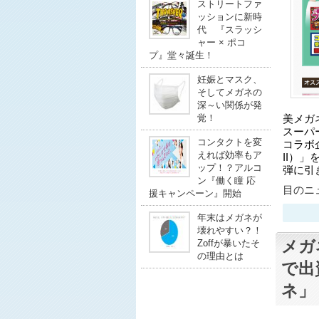
ストリートファ
ッションに新時
代 『スラッシ
ャー × ポコ
プ』堂々誕生！
妊娠とマスク、
そしてメガネの
深～い関係が発
覚！
美メガネ
スーパ
コンタクトを変
コラボ企
えれば効率もア
II）」
ップ！？アルコ
弾に引
ン『働く瞳 応
目のニュ
援キャンペーン』開始
年末はメガネが
壊れやすい？！
メガ
Zoffが暴いたそ
の理由とは
で出
ネ」