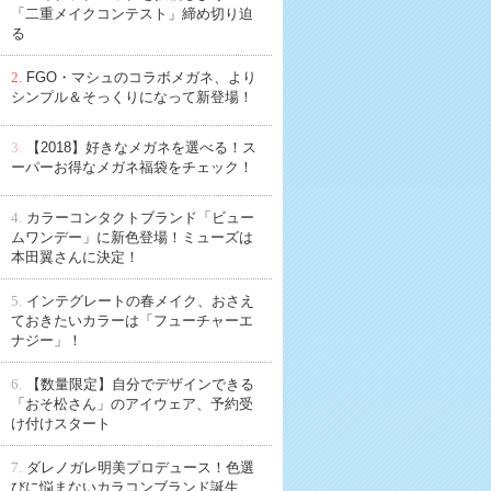
「二重メイクコンテスト」締め切り迫
る
2.
FGO・マシュのコラボメガネ、より
シンプル＆そっくりになって新登場！
3.
【2018】好きなメガネを選べる！ス
ーパーお得なメガネ福袋をチェック！
4.
カラーコンタクトブランド「ビュー
ムワンデー」に新色登場！ミューズは
本田翼さんに決定！
5.
インテグレートの春メイク、おさえ
ておきたいカラーは「フューチャーエ
ナジー」！
6.
【数量限定】自分でデザインできる
「おそ松さん」のアイウェア、予約受
け付けスタート
7.
ダレノガレ明美プロデュース！色選
びに悩まないカラコンブランド誕生