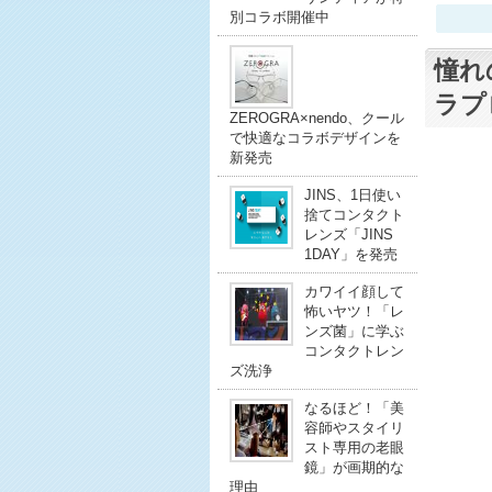
別コラボ開催中
憧れ
ラプ
ZEROGRA×nendo、クール
で快適なコラボデザインを
新発売
JINS、1日使い
捨てコンタクト
レンズ「JINS
1DAY」を発売
カワイイ顔して
怖いヤツ！「レ
ンズ菌」に学ぶ
コンタクトレン
ズ洗浄
なるほど！「美
容師やスタイリ
スト専用の老眼
鏡」が画期的な
理由