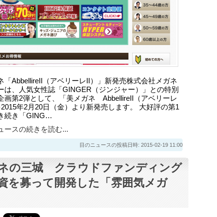
「AbbellireII（アベリーレII）」新発売株式会社メガネ
ーは、人気女性誌「GINGER（ジンジャー）」との特別
画第2弾として、「美メガネ AbbellireII（アベリーレ
を2015年2月20日（金）より新発売します。 大好評の第1
き続き「GING…
ースの続きを読む...
目のニュースの投稿日時: 2015-02-19 11:00
ネの三城 クラウドファンディング
資を募って開発した「雰囲気メガ