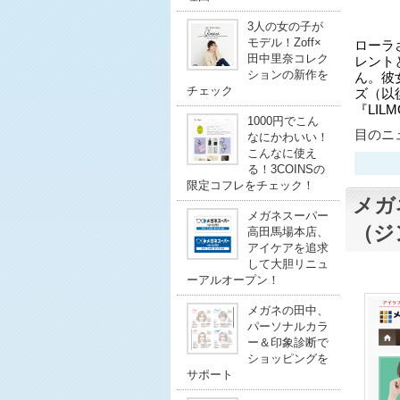
3人の女の子が
モデル！Zoff×
ローラ
田中里奈コレク
レント
ションの新作を
ん。彼
チェック
ズ（以
『LIL
1000円でこん
目のニュ
なにかわいい！
こんなに使え
る！3COINSの
限定コフレをチェック！
メガ
メガネスーパー
（ジ
高田馬場本店、
アイケアを追求
して大胆リニュ
ーアルオープン！
メガネの田中、
パーソナルカラ
ー＆印象診断で
ショッピングを
サポート