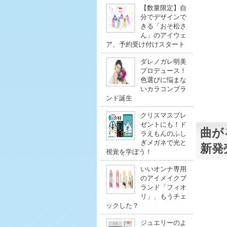
【数量限定】自
分でデザインで
きる「おそ松さ
ん」のアイウェ
ア、予約受け付けスタート
ダレノガレ明美
プロデュース！
色選びに悩まな
いカラコンブラ
ンド誕生
クリスマスプレ
ゼントにも！ド
曲がる
ラえもんのふし
ぎメガネで光と
新発
視覚を学ぼう！
いいオンナ専用
のアイメイクブ
ランド「フィオ
リ」、もうチェ
ックした？
ジュエリーのよ