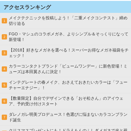
アクセスランキング
メイクテクニックを投稿しよう！「二重メイクコンテスト」締め
1
切り迫る
FGO・マシュのコラボメガネ、よりシンプル＆そっくりになって
2
新登場！
【2018】好きなメガネを選べる！スーパーお得なメガネ福袋をチ
3
ェック！
カラーコンタクトブランド「ビュームワンデー」に新色登場！ミ
4
ューズは本田翼さんに決定！
インテグレートの春メイク、おさえておきたいカラーは「フュー
5
チャーエナジー」！
【数量限定】自分でデザインできる「おそ松さん」のアイウェ
6
ア、予約受け付けスタート
ダレノガレ明美プロデュース！色選びに悩まないカラコンブラン
7
ド誕生
クリスマスプレゼントにも！ドラえもんのふしぎメガネで光と視