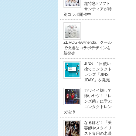
超特急×ソフト
サンティアが特
別コラボ開催中
ZEROGRA×nendo、クール
で快適なコラボデザインを
新発売
JINS、1日使い
捨てコンタクト
レンズ「JINS
1DAY」を発売
カワイイ顔して
怖いヤツ！「レ
ンズ菌」に学ぶ
コンタクトレン
ズ洗浄
なるほど！「美
容師やスタイリ
スト専用の老眼