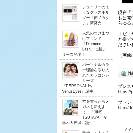
ジュエリーのよ
うなグラスホル
現在「
ダー「宙ノカタ
も公開
チ」新発売
らゆる
人気のつけまつ
まだま
げブランド
と損で
「Diamond
ださい
Lash」に新シ
リーズ登場！
（画像
パーソナルカラ
ー理論を取り入
れたカラコンシ
リーズ
『PERSONAL by
プレス
VenusEyes』誕生
https:/
本を買ったらメ
ブラン
ガネも変えよ
http://d
う！「JINS
TSUTAYA」が
栃木＆茨城に誕生！
メイ
乾燥・くま・く