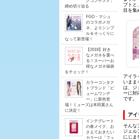
クコンテスト」
プトと
締め切り迫る
目を集
FGO・マシュ
のコラボメガ
ネ、よりシンプ
ル＆そっくりに
なって新登場！
【2018】好き
なメガネを選べ
る！スーパーお
得なメガネ福袋
をチェック！
アイラ
いまま
カラーコンタク
は、ジ
トブランド「ビ
ーに対
ュームワンデ
です。
ー」に新色登
場！ミューズは本田翼さん
に決定！
アイ
インテグレート
そんな
の春メイク、お
ジェル
さえておきたい
にじま
カラーは「フュ