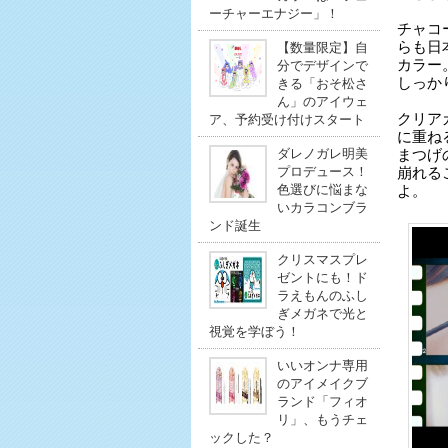
ーチャーエナジー」！
チャコ
らも日
【数量限定】自
カラー
分でデザインで
しっか
きる「おそ松さ
ん」のアイウェ
クリア
ア、予約受け付けスタート
に重ね
ダレノガレ明美
まつげ
プロデュース！
崩れる
色選びに悩まな
よ。
いカラコンブラ
ンド誕生
クリスマスプレ
ゼントにも！ド
ラえもんのふし
ぎメガネで光と
視覚を学ぼう！
いいオンナ専用
のアイメイクブ
ランド「フィオ
リ」、もうチェ
ックした？