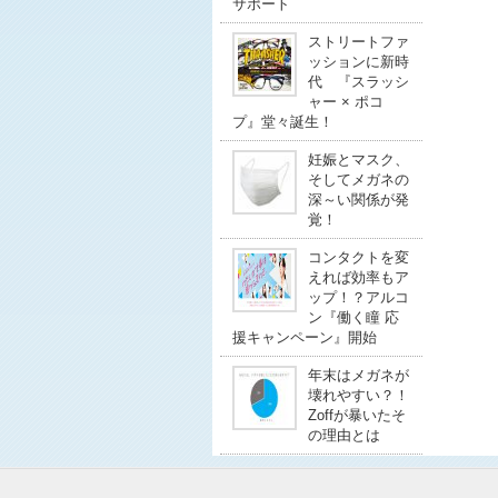
サポート
ストリートファ
ッションに新時
代 『スラッシ
ャー × ポコ
プ』堂々誕生！
妊娠とマスク、
そしてメガネの
深～い関係が発
覚！
コンタクトを変
えれば効率もア
ップ！？アルコ
ン『働く瞳 応
援キャンペーン』開始
年末はメガネが
壊れやすい？！
Zoffが暴いたそ
の理由とは