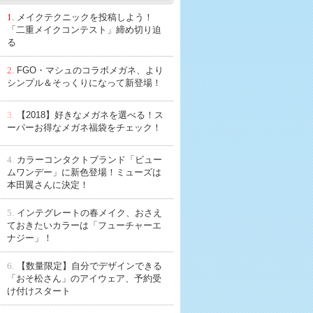
1.
メイクテクニックを投稿しよう！
「二重メイクコンテスト」締め切り迫
る
2.
FGO・マシュのコラボメガネ、より
シンプル＆そっくりになって新登場！
3.
【2018】好きなメガネを選べる！ス
ーパーお得なメガネ福袋をチェック！
4.
カラーコンタクトブランド「ビュー
ムワンデー」に新色登場！ミューズは
本田翼さんに決定！
5.
インテグレートの春メイク、おさえ
ておきたいカラーは「フューチャーエ
ナジー」！
6.
【数量限定】自分でデザインできる
「おそ松さん」のアイウェア、予約受
け付けスタート