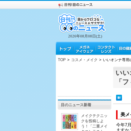
2026年08月08日(土)
TOP
>
コスメ・メイク
>
いいオンナ専用
いい
「フ
目のニュース新着
美メ
メイクテクニッ
クを投稿しよ
今年7
う！「二重メイ
ますか