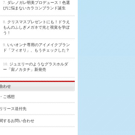
7.
ダレノガレ明美プロデュース！色選
びに悩まないカラコンブランド誕生
8.
クリスマスプレゼントにも！ドラえ
もんのふしぎメガネで光と視覚を学ぼ
う！
9.
いいオンナ専用のアイメイクブラン
ド「フィオリ」、もうチェックした？
10.
ジュエリーのようなグラスホルダ
ー「宙ノカタチ」新発売
合わせ
・ご感想
リリース送付先
関するお問い合わせ