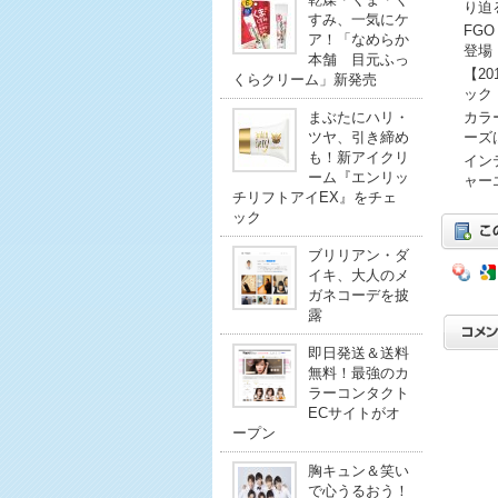
り迫
すみ、一気にケ
FG
ア！「なめらか
登場
本舗 目元ふっ
【2
くらクリーム」新発売
ック
まぶたにハリ・
カラ
ツヤ、引き締め
ーズ
も！新アイクリ
イン
ーム『エンリッ
ャー
チリフトアイEX』をチェ
ック
ブリリアン・ダ
イキ、大人のメ
ガネコーデを披
露
即日発送＆送料
無料！最強のカ
ラーコンタクト
ECサイトがオ
ープン
胸キュン＆笑い
で心うるおう！