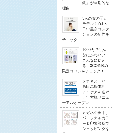
鏡」が画期的な
理由
3人の女の子が
モデル！Zoff×
田中里奈コレク
ションの新作を
チェック
1000円でこん
なにかわいい！
こんなに使え
る！3COINSの
限定コフレをチェック！
メガネスーパー
高田馬場本店、
アイケアを追求
して大胆リニュ
ーアルオープン！
メガネの田中、
パーソナルカラ
ー＆印象診断で
ショッピングを