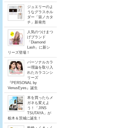
ジュエリーのよ
うなグラスホル
ダー「宙ノカタ
チ」新発売
人気のつけまつ
げブランド
「Diamond
Lash」に新シ
リーズ登場！
パーソナルカラ
ー理論を取り入
れたカラコンシ
リーズ
『PERSONAL by
VenusEyes』誕生
本を買ったらメ
ガネも変えよ
う！「JINS
TSUTAYA」が
栃木＆茨城に誕生！
乾燥・くま・く