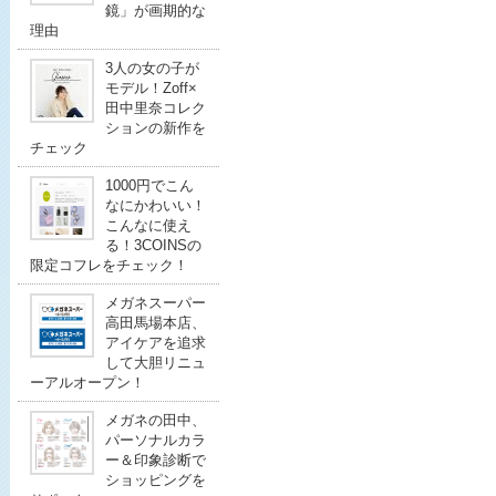
鏡」が画期的な
理由
3人の女の子が
モデル！Zoff×
田中里奈コレク
ションの新作を
チェック
1000円でこん
なにかわいい！
こんなに使え
る！3COINSの
限定コフレをチェック！
メガネスーパー
高田馬場本店、
アイケアを追求
して大胆リニュ
ーアルオープン！
メガネの田中、
パーソナルカラ
ー＆印象診断で
ショッピングを