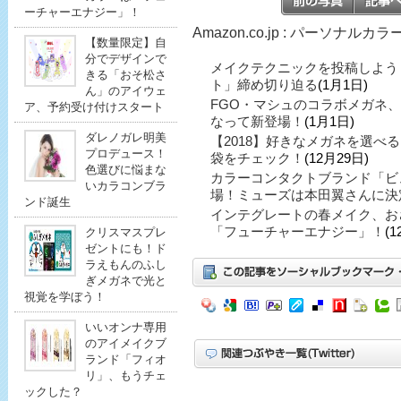
ーチャーエナジー」！
Amazon.co.jp : パーソナル
【数量限定】自
分でデザインで
メイクテクニックを投稿しよう
きる「おそ松さ
ト」締め切り迫る
(1月1日)
ん」のアイウェ
FGO・マシュのコラボメガネ
ア、予約受け付けスタート
なって新登場！
(1月1日)
ダレノガレ明美
【2018】好きなメガネを選べ
プロデュース！
袋をチェック！
(12月29日)
色選びに悩まな
カラーコンタクトブランド「ビ
いカラコンブラ
場！ミューズは本田翼さんに決
ンド誕生
インテグレートの春メイク、お
「フューチャーエナジー」！
(1
クリスマスプレ
ゼントにも！ド
ラえもんのふし
ぎメガネで光と
視覚を学ぼう！
いいオンナ専用
のアイメイクブ
ランド「フィオ
リ」、もうチェ
ックした？