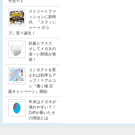
サポート
ストリートファ
ッションに新時
代 『スラッシ
ャー × ポコ
プ』堂々誕生！
妊娠とマスク、
そしてメガネの
深～い関係が発
覚！
コンタクトを変
えれば効率もア
ップ！？アルコ
ン『働く瞳 応
援キャンペーン』開始
年末はメガネが
壊れやすい？！
Zoffが暴いたそ
の理由とは