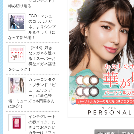
クコンテスト」
締め切り迫る
FGO・マシュ
のコラボメガ
ネ、よりシンプ
ル＆そっくりに
なって新登場！
【2018】好き
なメガネを選べ
る！スーパーお
得なメガネ福袋
をチェック！
カラーコンタク
トブランド「ビ
ュームワンデ
ー」に新色登
場！ミューズは本田翼さん
に決定！
インテグレート
の春メイク、お
さえておきたい
カラーは「フュ