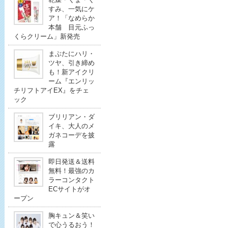
すみ、一気にケ
ア！「なめらか
本舗 目元ふっ
くらクリーム」新発売
まぶたにハリ・
ツヤ、引き締め
も！新アイクリ
ーム『エンリッ
チリフトアイEX』をチェ
ック
ブリリアン・ダ
イキ、大人のメ
ガネコーデを披
露
即日発送＆送料
無料！最強のカ
ラーコンタクト
ECサイトがオ
ープン
胸キュン＆笑い
で心うるおう！