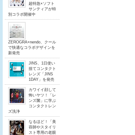
超特急×ソフト
サンティアが特
別コラボ開催中
ZEROGRA×nendo、クール
で快適なコラボデザインを
新発売
JINS、1日使い
捨てコンタクト
レンズ「JINS
1DAY」を発売
カワイイ顔して
怖いヤツ！「レ
ンズ菌」に学ぶ
コンタクトレン
ズ洗浄
なるほど！「美
容師やスタイリ
スト専用の老眼