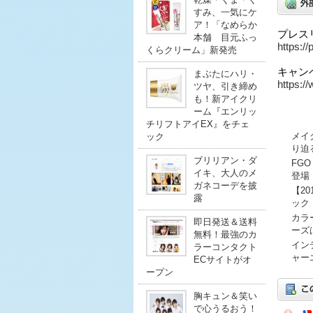
すみ、一気にケ
ア！「なめらか
プレス
本舗 目元ふっ
https:/
くらクリーム」新発売
キャン
まぶたにハリ・
https:/
ツヤ、引き締め
も！新アイクリ
ーム『エンリッ
チリフトアイEX』をチェ
メイ
ック
り迫
ブリリアン・ダ
FG
イキ、大人のメ
登場
ガネコーデを披
【2
露
ック
カラ
即日発送＆送料
ーズ
無料！最強のカ
イン
ラーコンタクト
ャー
ECサイトがオ
ープン
胸キュン＆笑い
で心うるおう！