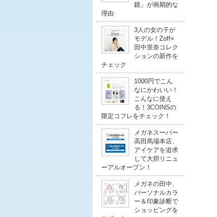
鏡」が画期的な
理由
3人の女の子が
モデル！Zoff×
田中里奈コレク
ションの新作を
チェック
1000円でこん
なにかわいい！
こんなに使え
る！3COINSの
限定コフレをチェック！
メガネスーパー
高田馬場本店、
アイケアを追求
して大胆リニュ
ーアルオープン！
メガネの田中、
パーソナルカラ
ー＆印象診断で
ショッピングを