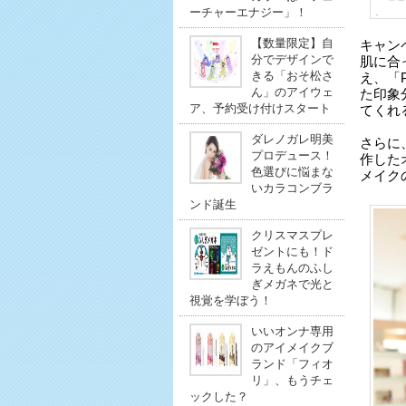
ーチャーエナジー」！
【数量限定】自
キャン
分でデザインで
肌に合
きる「おそ松さ
え、「P
ん」のアイウェ
た印象
ア、予約受け付けスタート
てくれ
ダレノガレ明美
さらに
プロデュース！
作した
色選びに悩まな
メイク
いカラコンブラ
ンド誕生
クリスマスプレ
ゼントにも！ド
ラえもんのふし
ぎメガネで光と
視覚を学ぼう！
いいオンナ専用
のアイメイクブ
ランド「フィオ
リ」、もうチェ
ックした？