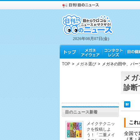
2026年08月07日(金)
TOP
>
メガネ選び
>
メガネの田中、パー
メガ
診断
目のニュース新着
これ
メイクテクニッ
クを投稿しよ
全国で
う！「二重メイ
（木・