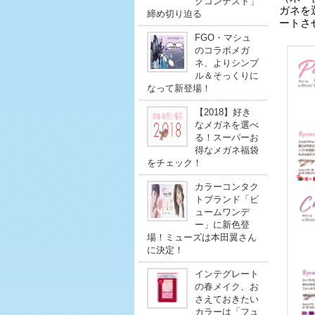
クコンテスト」
ガネを
締め切り迫る
ートさ
FGO・マシュ
のコラボメガ
ネ、よりシンプ
ル＆そっくりに
なって新登場！
【2018】好き
なメガネを選べ
る！スーパーお
得なメガネ福袋
をチェック！
カラーコンタク
トブランド「ビ
ュームワンデ
ー」に新色登
場！ミューズは本田翼さん
に決定！
インテグレート
の春メイク、お
さえておきたい
カラーは「フュ