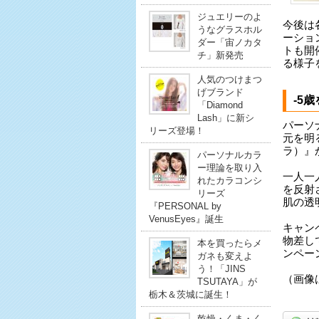
ジュエリーのよ
今後は
うなグラスホル
ーショ
ダー「宙ノカタ
トも開
チ」新発売
る様子
人気のつけまつ
げブランド
-5
「Diamond
Lash」に新シ
パーソ
リーズ登場！
元を明
ラ）』
パーソナルカラ
ー理論を取り入
一人一
れたカラコンシ
を反射
リーズ
肌の透
『PERSONAL by
VenusEyes』誕生
キャン
物差し
本を買ったらメ
ンペー
ガネも変えよ
う！「JINS
（画像
TSUTAYA」が
栃木＆茨城に誕生！
乾燥・くま・く