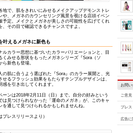
各地で、肌をきれいにみせるメイクアップデモンストレ
ンや、メガネのカウンセリング風景を覗ける店頭イベン
催予定。メイクとメガネが美しさの可能性を広げてくれ
を、その目で確認できるチャンスですよ。
歳を叶えるメガネに新色も
ナルカラー思想に基づいたカラーバリエーションと、目
るくみせる形状をもったメガネシリーズ『Sora（ソ
から新色も登場。
人の肌に合うよう選ばれた『Sora』のカラー展開と、光
させるフラッシュ効果をもたらすテンプルデザインは、
明感を引き出してくれます。
お問い
ペーンは2018年2月11日（日）まで。自分の好みという
ご意見
では見つけられなかった「運命のメガネ」が、このキャ
ンを通して見つけられるかもしれませんね。
プレス
はプレスリリースより）
広告に