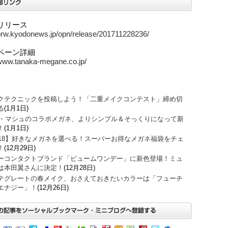
リリース
/prw.kyodonews.jp/opn/release/201711228236/
ペーン詳細
/www.tanaka-megane.co.jp/
クテクニックを投稿しよう！「二重メイクコンテスト」締め切
る
(1月1日)
O・マシュのコラボメガネ、よりシンプル＆そっくりになって新
！
(1月1日)
018】好きなメガネを選べる！スーパーお得なメガネ福袋をチェ
！
(12月29日)
ーコンタクトブランド「ビュームワンデー」に新色登場！ミュ
は本田翼さんに決定！
(12月28日)
テグレートの春メイク、おさえておきたいカラーは「フューチ
エナジー」！
(12月26日)