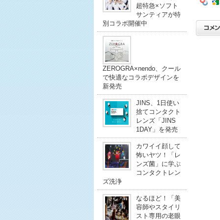
超特急×ソフト
サンティアが特
別コラボ開催中
ZEROGRA×nendo、クール
で快適なコラボデザインを
新発売
JINS、1日使い
捨てコンタクト
レンズ「JINS
1DAY」を発売
カワイイ顔して
怖いヤツ！「レ
ンズ菌」に学ぶ
コンタクトレン
ズ洗浄
なるほど！「美
容師やスタイリ
スト専用の老眼