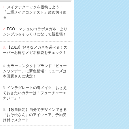
1.
メイクテクニックを投稿しよう！
「二重メイクコンテスト」締め切り迫
る
2.
FGO・マシュのコラボメガネ、より
シンプル＆そっくりになって新登場！
3.
【2018】好きなメガネを選べる！ス
ーパーお得なメガネ福袋をチェック！
4.
カラーコンタクトブランド「ビュー
ムワンデー」に新色登場！ミューズは
本田翼さんに決定！
5.
インテグレートの春メイク、おさえ
ておきたいカラーは「フューチャーエ
ナジー」！
6.
【数量限定】自分でデザインできる
「おそ松さん」のアイウェア、予約受
け付けスタート