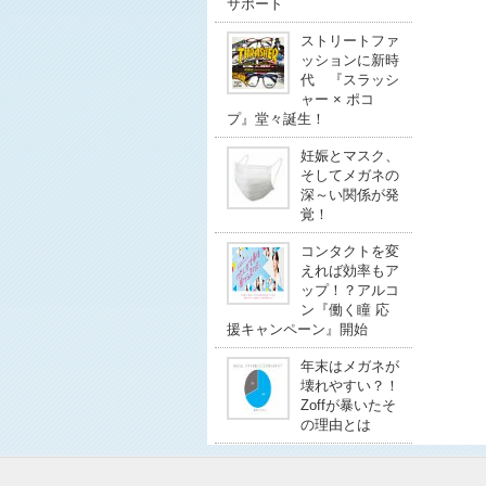
サポート
ストリートファ
ッションに新時
代 『スラッシ
ャー × ポコ
プ』堂々誕生！
妊娠とマスク、
そしてメガネの
深～い関係が発
覚！
コンタクトを変
えれば効率もア
ップ！？アルコ
ン『働く瞳 応
援キャンペーン』開始
年末はメガネが
壊れやすい？！
Zoffが暴いたそ
の理由とは