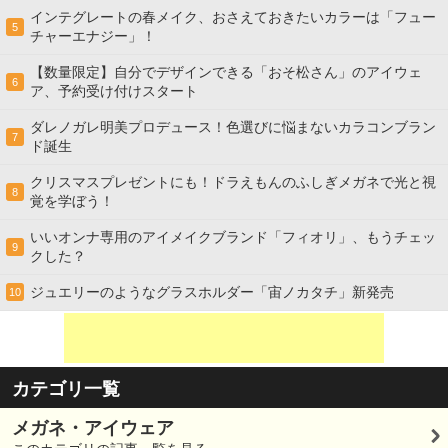
インテグレートの春メイク、おさえておきたいカラーは「フュー
5
チャーエナジー」！
【数量限定】自分でデザインできる「おそ松さん」のアイウェ
6
ア、予約受け付けスタート
ダレノガレ明美プロデュース！色選びに悩まないカラコンブラン
7
ド誕生
クリスマスプレゼントにも！ドラえもんのふしぎメガネで光と視
8
覚を学ぼう！
いいオンナ専用のアイメイクブランド「フィオリ」、もうチェッ
9
クした？
ジュエリーのようなグラスホルダー「宙ノカタチ」新発売
10
カテゴリ一覧
メガネ・アイウェア