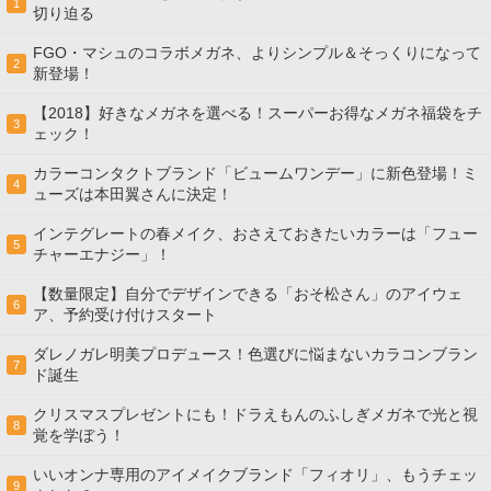
1
切り迫る
FGO・マシュのコラボメガネ、よりシンプル＆そっくりになって
2
新登場！
【2018】好きなメガネを選べる！スーパーお得なメガネ福袋をチ
3
ェック！
カラーコンタクトブランド「ビュームワンデー」に新色登場！ミ
4
ューズは本田翼さんに決定！
インテグレートの春メイク、おさえておきたいカラーは「フュー
5
チャーエナジー」！
【数量限定】自分でデザインできる「おそ松さん」のアイウェ
6
ア、予約受け付けスタート
ダレノガレ明美プロデュース！色選びに悩まないカラコンブラン
7
ド誕生
クリスマスプレゼントにも！ドラえもんのふしぎメガネで光と視
8
覚を学ぼう！
いいオンナ専用のアイメイクブランド「フィオリ」、もうチェッ
9