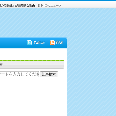
用の老眼鏡」が画期的な理由
日刊!目のニュース
索