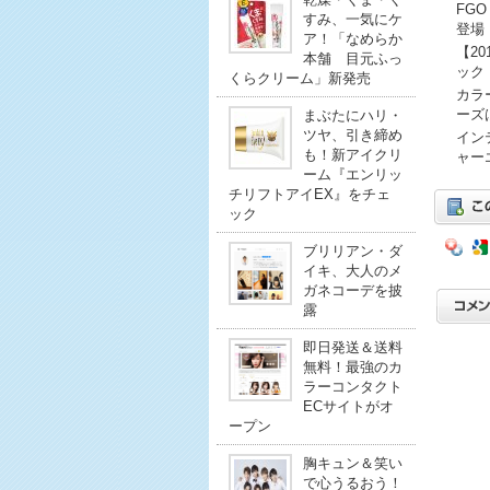
FG
すみ、一気にケ
登場
ア！「なめらか
【2
本舗 目元ふっ
ック
くらクリーム」新発売
カラ
ーズ
まぶたにハリ・
ツヤ、引き締め
イン
も！新アイクリ
ャー
ーム『エンリッ
チリフトアイEX』をチェ
ック
ブリリアン・ダ
イキ、大人のメ
ガネコーデを披
露
即日発送＆送料
無料！最強のカ
ラーコンタクト
ECサイトがオ
ープン
胸キュン＆笑い
で心うるおう！