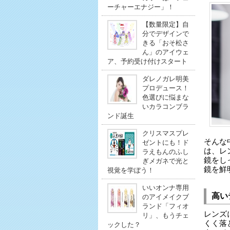
ーチャーエナジー」！
【数量限定】自
分でデザインで
きる「おそ松さ
ん」のアイウェ
ア、予約受け付けスタート
ダレノガレ明美
プロデュース！
色選びに悩まな
いカラコンブラ
ンド誕生
クリスマスプレ
そんな
ゼントにも！ド
は、レ
ラえもんのふし
鏡をし
ぎメガネで光と
鏡を鮮
視覚を学ぼう！
いいオンナ専用
高い
のアイメイクブ
ランド「フィオ
レンズ
リ」、もうチェ
くく落
ックした？