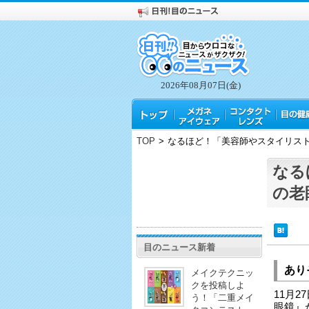
2026年08月07日(金)
TOP
>
なるほど！「美容師やスタイリス
なる
の老
目のニュース新着
あり
メイクテクニッ
クを投稿しよ
11月
う！「二重メイ
眼鏡』