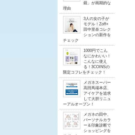
鏡」が画期的な
理由
3人の女の子が
モデル！Zoff×
田中里奈コレク
ションの新作を
チェック
1000円でこん
なにかわいい！
こんなに使え
る！3COINSの
限定コフレをチェック！
メガネスーパー
高田馬場本店、
アイケアを追求
して大胆リニュ
ーアルオープン！
メガネの田中、
パーソナルカラ
ー＆印象診断で
ショッピングを