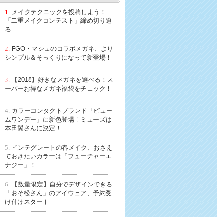
1.
メイクテクニックを投稿しよう！
「二重メイクコンテスト」締め切り迫
る
2.
FGO・マシュのコラボメガネ、より
シンプル＆そっくりになって新登場！
3.
【2018】好きなメガネを選べる！ス
ーパーお得なメガネ福袋をチェック！
4.
カラーコンタクトブランド「ビュー
ムワンデー」に新色登場！ミューズは
本田翼さんに決定！
5.
インテグレートの春メイク、おさえ
ておきたいカラーは「フューチャーエ
ナジー」！
6.
【数量限定】自分でデザインできる
「おそ松さん」のアイウェア、予約受
け付けスタート