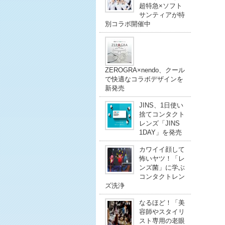
超特急×ソフト
サンティアが特
別コラボ開催中
ZEROGRA×nendo、クール
で快適なコラボデザインを
新発売
JINS、1日使い
捨てコンタクト
レンズ「JINS
1DAY」を発売
カワイイ顔して
怖いヤツ！「レ
ンズ菌」に学ぶ
コンタクトレン
ズ洗浄
なるほど！「美
容師やスタイリ
スト専用の老眼