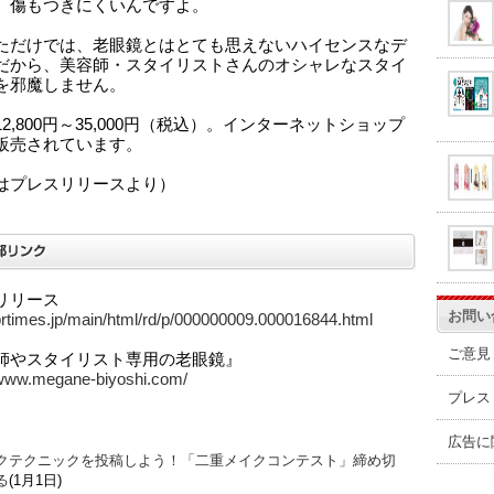
、傷もつきにくいんですよ。
ただけでは、老眼鏡とはとても思えないハイセンスなデ
だから、美容師・スタイリストさんのオシャレなスタイ
を邪魔しません。
2,800円～35,000円（税込）。インターネットショップ
販売されています。
はプレスリリースより）
リリース
お問い
/prtimes.jp/main/html/rd/p/000000009.000016844.html
ご意見
師やスタイリスト専用の老眼鏡』
/www.megane-biyoshi.com/
プレス
広告に
クテクニックを投稿しよう！「二重メイクコンテスト」締め切
る
(1月1日)