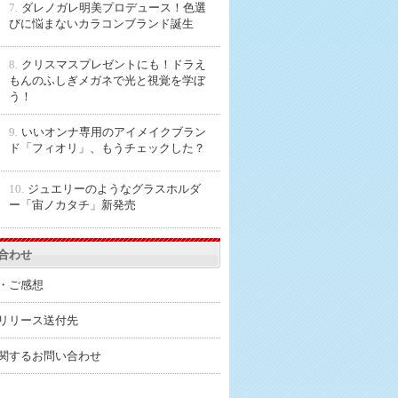
7.
ダレノガレ明美プロデュース！色選
びに悩まないカラコンブランド誕生
8.
クリスマスプレゼントにも！ドラえ
もんのふしぎメガネで光と視覚を学ぼ
う！
9.
いいオンナ専用のアイメイクブラン
ド「フィオリ」、もうチェックした？
10.
ジュエリーのようなグラスホルダ
ー「宙ノカタチ」新発売
合わせ
・ご感想
リリース送付先
関するお問い合わせ