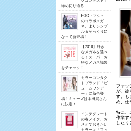
クコンテスト」
締め切り迫る
FGO・マシュ
のコラボメガ
ネ、よりシンプ
ル＆そっくりに
なって新登場！
【2018】好き
なメガネを選べ
る！スーパーお
得なメガネ福袋
をチェック！
カラーコンタク
トブランド「ビ
ファッ
ュームワンデ
が、彼
ー」に新色登
す。も
場！ミューズは本田翼さん
め、仕
に決定！
特に、
インテグレート
作業す
の春メイク、お
したり
さえておきたい
カラーは「フュ