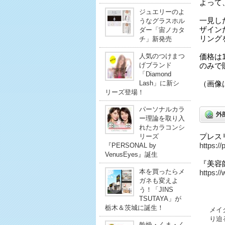
よって
ジュエリーのよ
一見し
うなグラスホル
ザイン
ダー「宙ノカタ
リング
チ」新発売
人気のつけまつ
価格は1
げブランド
のみで
「Diamond
Lash」に新シ
（画像
リーズ登場！
パーソナルカラ
ー理論を取り入
れたカラコンシ
プレス
リーズ
https:/
『PERSONAL by
VenusEyes』誕生
『美容
本を買ったらメ
https:/
ガネも変えよ
う！「JINS
TSUTAYA」が
栃木＆茨城に誕生！
メイ
り迫
乾燥・くま・く