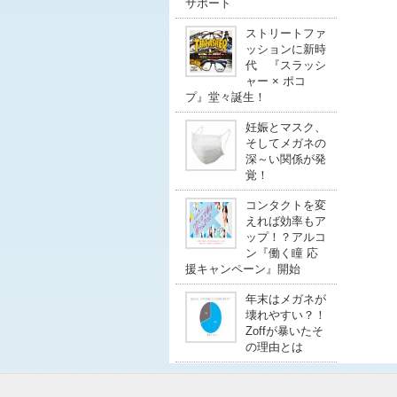
サポート
ストリートファ
ッションに新時
代 『スラッシ
ャー × ポコ
プ』堂々誕生！
妊娠とマスク、
そしてメガネの
深～い関係が発
覚！
コンタクトを変
えれば効率もア
ップ！？アルコ
ン『働く瞳 応
援キャンペーン』開始
年末はメガネが
壊れやすい？！
Zoffが暴いたそ
の理由とは